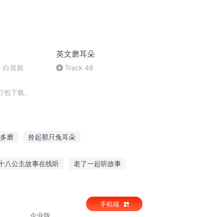
英文磨耳朵
 白居易
Track 48
打包下载。
多磨
拎起那只兔耳朵
春风耳语
王爷你的耳朵又红了
十八公主故事在线听
老了一起听故事
救人故事在线听
听老鹰讲故事推荐理由
手机端
企业版