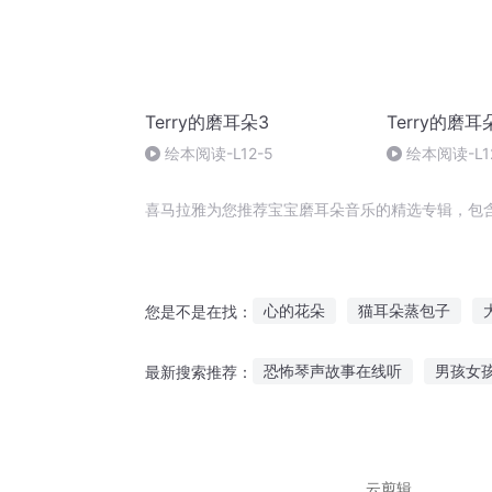
Terry的磨耳朵3
Terry的磨耳
绘本阅读-L12-5
绘本阅读-L1
喜马拉雅为您推荐宝宝磨耳朵音乐的精选专辑，包
心的花朵
猫耳朵蒸包子
您是不是在找：
今天又没摸到狼耳朵
你是过
恐怖琴声故事在线听
男孩女
最新搜索推荐：
战猫耳小黑
爱上你的耳朵
听谦儿哥讲故事在线听
山野
小儿mp3听故事
26秒听哭的
云剪辑