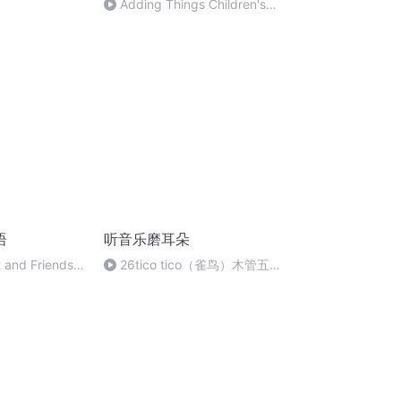
Adding Things Children's
Learning
语
听音乐磨耳朵
 and Friends
26tico tico（雀鸟）木管五重
mes
奏版 泽昆哈阿布鲁 巴西