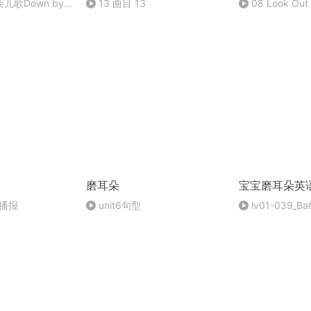
儿歌Down by
13 曲目 13
08 Look Out
磨耳朵
宝宝磨耳朵英
播报
unit6句型
lv01-039_Bat
39_The Fox Co