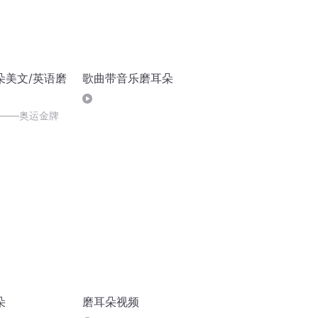
朵美文/英语磨
歌曲带音乐磨耳朵
文——奥运金牌
朵
磨耳朵视频