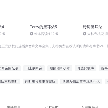
朵4
Terry的磨耳朵5
诗词磨耳朵
2-5
绘本阅读-L12-5
大林寺桃花 唐
含正品授权的连播声音和文字全集，支持免费在线试听阅读和有声书MP3
大耳朵回忆录
门上的耳朵
她的猫耳少年
耳边的歌声
好事
耳的风
猫耳朵很软
我的大耳朵小猪猪小姐
矮行星亲吻耳朵
孩绘本故事听
想听鬼片故事在线听
听障爱情故事在线听小说
月华朵朵
朵朵的成长记
我穿成了猫耳少年
农夫故事在线听
眼睛的故事在线听
讲故事吕不韦在线听
大壮
故事
评论听爱的故事上集
主播培训
小雅智能
车联网平台