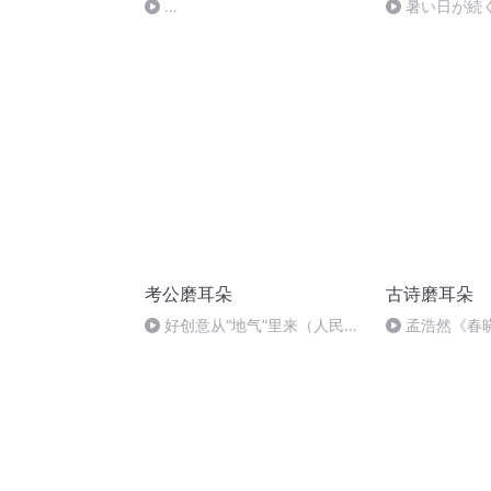
暑い日が続
3_L18_Uncle_Max_and_Treasure
つけて
考公磨耳朵
古诗磨耳朵
好创意从“地气”里来（人民日
孟浩然《春
报6.5）