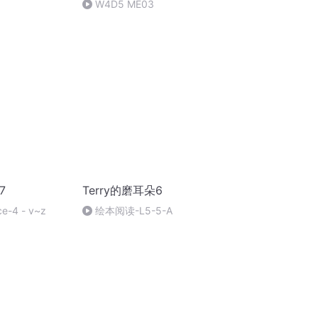
W4D5 ME03
7
Terry的磨耳朵6
ce-4 - v~z
绘本阅读-L5-5-A