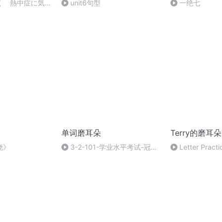
く 熱中症に気を
unit6句型
一绝七
单词磨耳朵
Terry的磨耳朵
晓》
3-2-101-学业水平考试-冠词
Letter Practi
零冠词