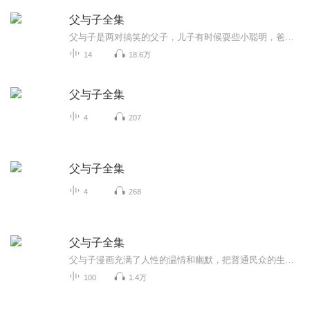
父与子全集
父与子是两对搞笑的父子，儿子有时候耍些小聪明，爸爸有时候会误会儿子，两个人的搞笑，这本书真的非常有趣，希望大家能在网上购买父与子全集
14
18.6万
父与子全集
4
207
父与子全集
4
268
父与子全集
父与子漫画充满了人性的温情和幽默，把普通民众的生活通过父子间的表露刻画出来。洋溢着暖暖的人情味。由于一部分内容取材于一些特殊的社会现象，使得整部作品中，生活背景发生了一些改变，但父亲和儿子那善良、乐观的本性却一直没有改变。因为他们具有这...
100
1.4万