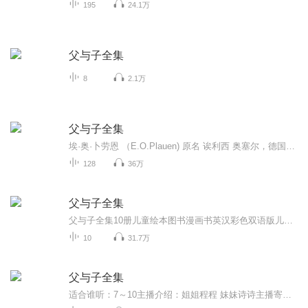
195
24.1万
父与子全集
8
2.1万
父与子全集
埃·奥·卜劳恩 （E.O.Plauen) 原名 诶利西 奥塞尔，德国幽默大师，著名漫画家。1934年，卜劳恩接受《柏林画报》邀请，以卜劳恩为笔名，开始《父与子》的专栏漫画的制作《父与子》是卜劳恩的经典之作 也是不朽的杰作。
128
36万
父与子全集
父与子全集10册儿童绘本图书漫画书英汉彩色双语版儿童故事书3-4-5-6-7-9-10岁少儿童读物爆笑校园书籍 天猫搜索 纸贵满堂图书专营店
10
31.7万
父与子全集
适合谁听：7～10主播介绍：姐姐程程 妹妹诗诗主播寄语：希望大家都能获得满满的快乐