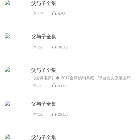
父与子全集
125
6255
父与子全集
220
36.3万
父与子全集
【编辑推荐】◆ 2017全新畅销典藏，译自德文原版连环画。 国内首次修复全套原版漫画1115幅，童话大王郑渊洁感动推荐！◆ “推荐此版『父与子漫画全集』，图片修复极美。每一副都想让人拥抱一个人。深深地感知童年之爱的所有细节。其它版本需要尽快扔掉了，一本粗糙的绘本会伤害孩子的体悟能力。”——读者五星评论◆ 童话大王郑渊洁感动推荐——“父亲的含义是榜样，儿子的含义是延续。” ◆ 宫崎骏、鸟山明、几米、朱德庸、丰子恺挚爱的漫画经典，感动世界的父子亲情。 ◆ 新增趣味对话，全方位展现父与子之间的点滴亲情，陪伴是爱的告白，陪孩子一直到故事说完。 ◆ 收录卜劳恩年表，还原作者绘画作品手稿。 ◆ 大开本典藏版，采用特级环保纸，带给孩子更好的阅读体验。 随书赠送趣味贴纸和精美书签。◆ 一张张小小的漫画，填满了父与子的欢声笑语，一句句真挚的话语，充盈着父与子的天伦之乐。 给孩子的必读成长经典：《老人与海》（海明威等了64年的中译本终于来了！万人疯抢！）《背影：朱自清经典散文集》（手绘插画版，完整收录48篇传世之作）《呼兰河传》（萧红代表作，附赠生死场足本）《生如夏花：泰戈尔经典诗选》（同类书销量遥遥领先）《给孩子的中国历史故事》（畅销70年的历史启蒙必读书，2017全新未删减插图珍藏版！）【内容简介】 长着大胡子、挺着大肚子的光头父亲，留着刺猬头、叛逆又迷人的淘气包儿子。 这一对父子为什么总能像好朋友一样快乐相处？ 为什么他们的故事火爆全球？ 为什么亿万父母从书中的亲子沟通方式中获得启示？ 在这本迄今为止流传极广的亲情漫画中，你都可以找到答案。 【作者简介】 [德]埃·奥·卜劳恩（E.O.Plauen，1903－1944），德国经典漫画家，全球公认20世纪伟大的漫画家之一，经典代表作《父与子》风靡全球，历久弥新，受到全世界大人和小孩的喜爱。 原名埃里希·奥塞尔，出生于德国福格兰特山区，从小艺术才华出众，19岁在卜劳恩市画展上展出作品，一鸣惊人。参加各类绘画比赛，几乎次次拔得头筹。 31岁，初次采用笔名埃·奥·卜劳恩，在《柏林画报》上刊载长篇漫画故事《父与子》，卜劳恩对3岁儿子克里斯蒂安的爱，浸透在每一幅画中，温暖着每一位读者，连载期间收到数百万热情读者来信。 41岁，因纳粹迫害自杀身亡，他在给妻子的诀别信中写道：“……我为德国而画……还望把他（克里斯蒂安）抚养成人。带着幸福的微笑，我去了。”
71
9335
父与子全集
208
23.1万
父与子全集