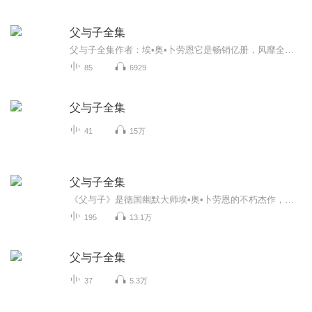
父与子全集
父与子全集作者：埃•奥•卜劳恩它是畅销亿册，风靡全球的经典漫画，喜欢的就订约一下吧～～～
85
6929
父与子全集
41
15万
父与子全集
《父与子》是德国幽默大师埃•奥•卜劳恩的不朽杰作，它誉满天下、风靡全球。作品塑造了善良、正直、宽容的艺术形象，处处充满着智慧之光，时时流露着纯真的父子之情，深深打动了无数读者的心。作品中生动幽默的小故事均取材于卜劳恩日常生活中的真实体验，一幅幅小而精湛的画面跳跃着智慧的光芒，简单的线条里流淌出纯真的父子之情与融融天伦之乐，震撼人心。[作者介绍]埃·奥·卜劳恩（E.Q.Plauen)，原名埃里西•奥赛尔，德国幽默大师，著名漫画家，1903年3月18日生于德国福格兰特的盖滕格林村，童年时搬到了卜劳恩市。《父与子》中的父子形象，就是取才于作者本人与儿子克里斯蒂安。1934年，卜劳恩接受《柏林画报》邀请，以卜劳恩为笔名，开始《父与子》的专栏漫画的创作。《父与子》是卜劳恩的经典之作，也是不朽的杰作，作品中塑造的善良、正直、宽容等艺术形象，充满着智慧之光，流露出纯真的父子之情，深深打动了几代读者的心，至今仍誉满全球、风靡世界。作品至20世纪30年代传入中国后，曾受到了鲁迅、丰子恺等人的高度评价，成为家喻户晓的经典漫画。
195
13.1万
父与子全集
37
5.3万