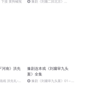
 下接 黄狗喊冤
豫剧《刘墉二回北京》
10（完）
下河南》洪先
豫剧连本戏《刘墉审九头
案》全集
场戏 洪先礼-刘
豫剧《刘墉审九头案》01～
02