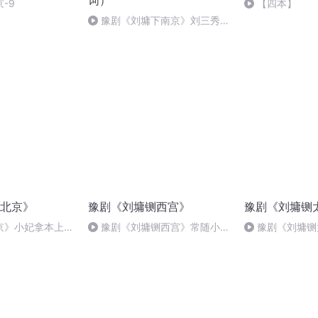
词）
-9
【四本】
豫剧《刘墉下南京》刘三秀带
人马离了北京（带戏词）
北京》
豫剧《刘墉铡西宫》
豫剧《刘墉铡
京》小妃拿本上金
豫剧《刘墉铡西宫》常随小官
豫剧《刘墉铡
把路领
厅把亲认