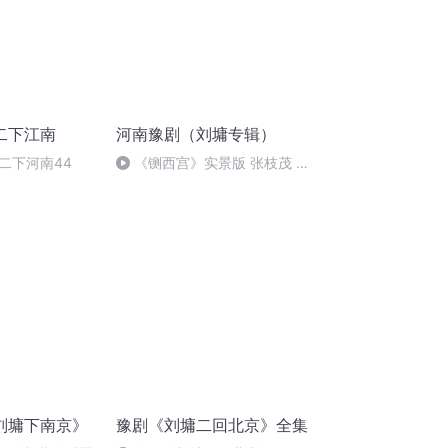
二下江南
河南豫剧（刘墉专辑）
二下河南44
《铡西宫》实景版 张枝茂 赵
见良-03
刘墉下南京》
豫剧《刘墉二回北京》全集