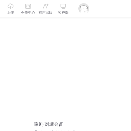
上传
创作中心
有声出版
客户端
豫剧·刘墉会督