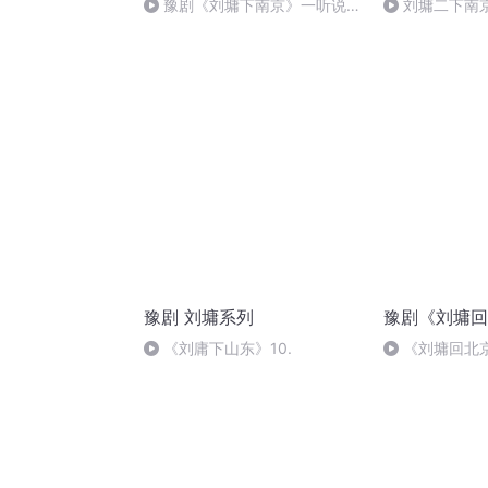
豫剧《刘墉下南京》一听说狗
刘墉二下南京
官要验尸
豫剧 刘墉系列
豫剧《刘墉回
《刘庸下山东》10.
《刘墉回北
銮