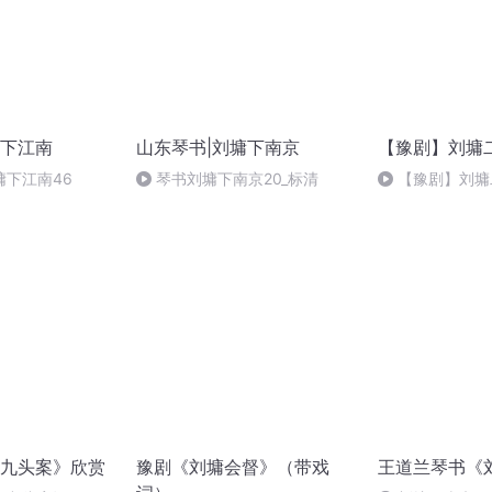
下江南
山东琴书|刘墉下南京
【豫剧】刘墉
墉下江南46
琴书刘墉下南京20_标清
【豫剧】刘墉
九头案》欣赏
豫剧《刘墉会督》（带戏
王道兰琴书《