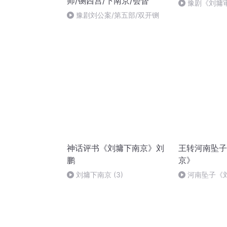
师/铡西宫/下南京/会督
豫剧《刘墉
豫剧刘公案/第五部/双开铡
神话评书《刘墉下南京》刘
王转河南坠子
鹏
京》
刘墉下南京 (3)
河南坠子《