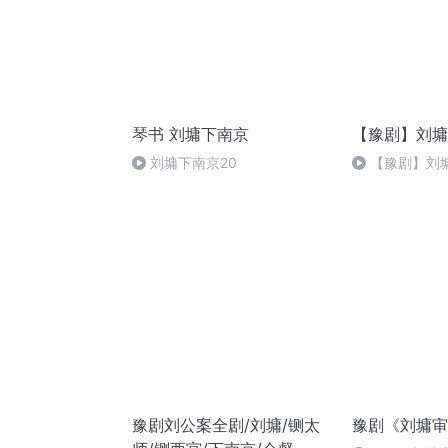
琴书 刘墉下南京
【豫剧】刘墉
刘墉下南京20
【豫剧】刘
豫剧刘公案全剧/刘墉/铡太
豫剧《刘墉审