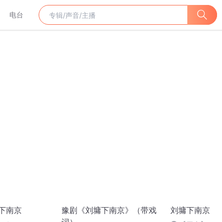
电台
墉下南京
豫剧《刘墉下南京》（带戏
刘墉下南京