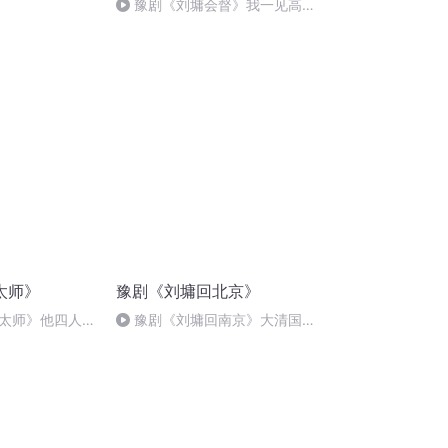
豫剧《刘墉会督》我一见高俊
成跪溜平
太师》
豫剧《刘墉回北京》
太师》他四人大
豫剧《刘墉回南京》大清国里
有法典