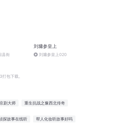
刘墉参皇上
闹县衙
刘墉参皇上020
3打包下载。
京剧大师
重生抗战之豫西北传奇
奇谭之天墉仙府
刘天修神
侦探故事在线听
帮人化妆听故事好吗