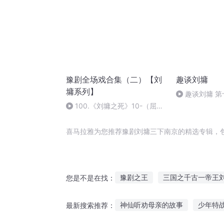
豫剧全场戏合集（二）【刘
趣谈刘墉
墉系列】
趣谈刘墉 
民 万蚁庆寿】
100.《刘墉之死》10-（屈斩
刘墉)下(P100)
喜马拉雅为您推荐豫剧刘墉三下南京的精选专辑，
豫剧之王
三国之千古一帝王
您是不是在找：
南京东京
大明豫王
刘伯
神仙听劝母亲的故事
少年特
最新搜索推荐：
京剧猫之圣韵学院
天地大同