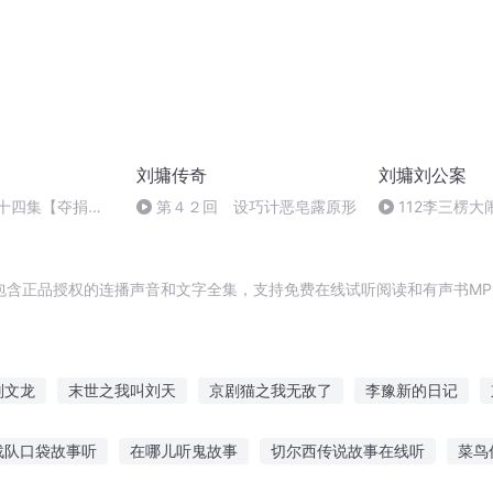
刘墉传奇
刘墉刘公案
第十四集【夺捐恤
第４２回 设巧计恶皂露原形
112李三楞大
包含正品授权的连播声音和文字全集，支持免费在线试听阅读和有声书MP
刘文龙
末世之我叫刘天
京剧猫之我无敌了
李豫新的日记
温造北京
我叫刘大海
我在东京成大师
犹豫着的青春
古剑
战队口袋故事听
在哪儿听鬼故事
切尔西传说故事在线听
菜鸟
之刘云传
穿越家有儿女之成为刘星
刘东穿越再穿越
京剧世家