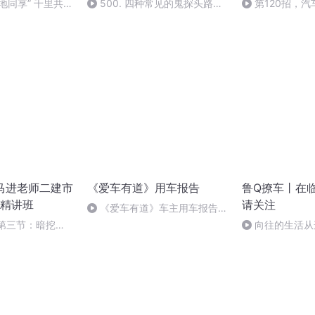
地同享” 千里共赴
500. 四种常见的鬼探头路
第120招，
段，新手司机要注意，提前了解
六万公里是否要
才安全
星马进老师二建市
《爱车有道》用车报告
鲁Q撩车丨在
精讲班
请关注
《爱车有道》车主用车报告：
霸道&神行者2（下）
】第三节：暗挖法
向往的生活从