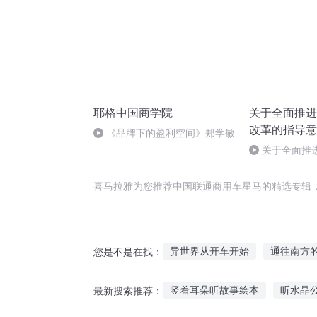
耶格中国商学院
关于全面推进
改革的指导意
《品牌下的盈利空间》郑学敏
关于全面推
革的指导意见
喜马拉雅为您推荐中国联通商用车星马的精选专辑
异世界从开车开始
通往南方
您是不是在找：
冥界直通车
三国之通商天下
竖着耳朵听故事绘本
听水晶
最新搜索推荐：
会不会开车啊
至尊车神