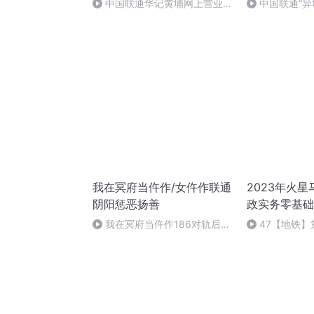
中国联通华记黄埔网上营业厅
中国联通“异
项目体会
冬奥之约
我在冥府当仵作/女仵作联通
2023年火
阴阳惩恶扬善
政实务零基础
我在冥府当仵作186对轨后石
47【地铁
毁鼎残闻新患（完）
（七）