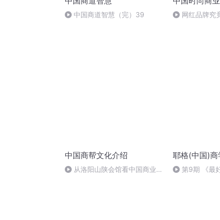
中国商道智慧
中国时尚商业
中国商道智慧（完）39
网红品牌究
中国商帮文化介绍
耶格(中国)
从洛阳山陕会馆看中国商业发
第9期 《最
展历史，第一集
2016.6.16