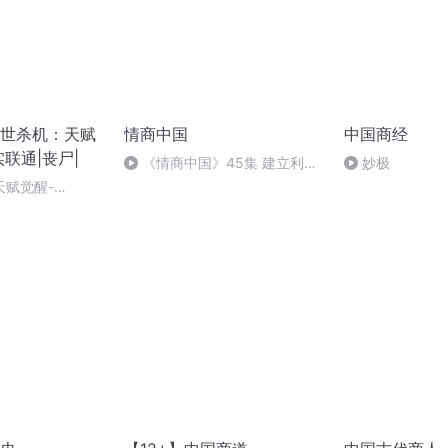
世杀机：天赋
情商中国
中国商经
联通|丧尸|
《情商中国》45集 建立利
妙极
益“公享”机制（完）
天赋觉醒-
，订阅，好评，私