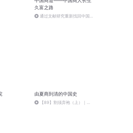
中国商道——中国商人长生
久富之路
通过文献研究重新找回中国大
商的真精神
院
由夏商到清的中国史
【89】割须弃袍（上）｜星
耀工作室