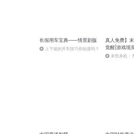
长假用车宝典——情景剧版
真人免费】末
觉醒|游戏现实
上下坡的开车技巧你知道吗？
末世杀机：
-850（关注
信领红包）