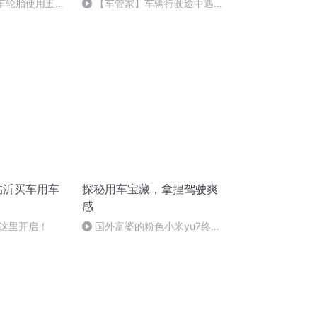
汽车轮胎使用五年
【车管家】车辆行驶途中遇到
更换？
突发状况，避险的一些小常识
临沂买车用车
探秘用车宝藏，拿捏驾驶爽
感
这里开启！
国外富婆的粉色小米yu7终于
到了