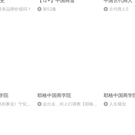
史
【12+】中国商道
中国古代商人
竟有品牌价值吗？
第52集
古代商人5
商学院
耶格中国商学院
耶格中国商学
好的事业》宁化龙
走出去，向人们请教【耶格中
人生规划
国商学院】MP3_个人成长免费
下载-喜马拉雅FM