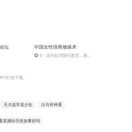
会论坛
中国女性情商修炼术
9、这样处理隔代教育，家庭
会更和睦
P3打包下载。
天才战车道少女
白马有神通
车来人往
怒马香车
光明车神
看直播听历史故事好吗