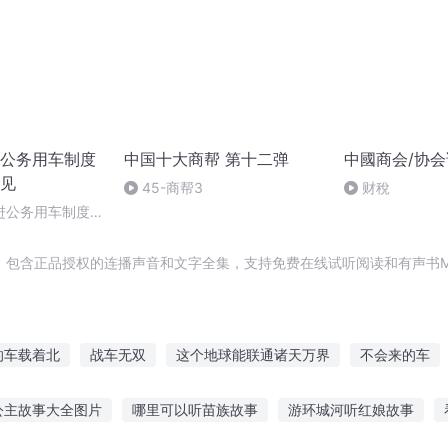
公务用车制度
中国十大商帮 第十二弹
中國商会/协
见
45-商帮3
财稅
进公务用车制度改
，包含正品授权的连播声音和文字全集，支持免费在线试听阅读和有声书M
的车载着北
战车无双
这个地球能联通诸天万界
不会来的车
来不及了快上车
我的末日战车
时空快车
联盟商店系统
公主故事大全图片
哪里可以听苗族故事
游环城河听红娘故事
本少是车王
车手与明星