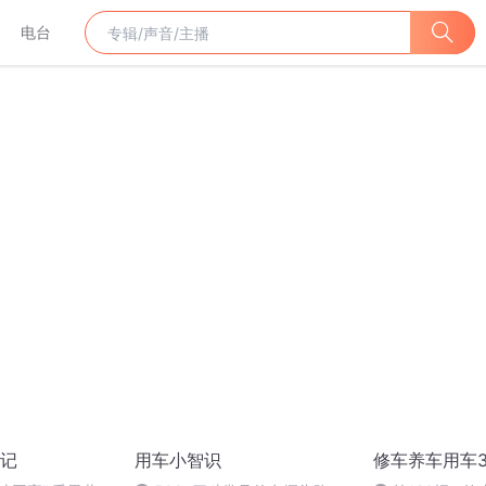
电台
记
用车小智识
修车养车用车3