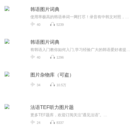
韩语图片词典
使用率极高的韩语单词一网打尽！录音有中韩文对照，方便同学们在路上收听磨耳朵！更多韩语学习的内容，欢迎关注订阅“韩语助手FM” ：）
40
5239
韩语图片词典
有韩语入门教你如何入门,学习经验广大的韩语爱好者提供自己学习的心得体会;韩语词汇包含各类词汇满足你各个方面的需求;韩语阅读:韩国古今各种书籍、童话、谚语等的阅读;韩语...
40
1296
图片杂物库（可盗）
34
10.5万
法语TEF听力图片题
更多TEF题库，欢迎订阅关注“遇见法语”。...
24
8337