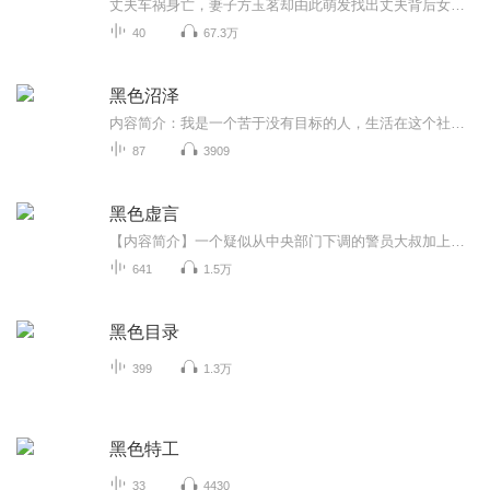
丈夫车祸身亡，妻子方玉茗却由此萌发找出丈夫背后女人的想法，几经波折，终于“侦破”丈夫的婚外情，然而死亡已掩埋了一切。一段黑色的浪漫之后，留下的却是几个女人的孤寂、凄冷的情怀，作为阴影中的女人，虞小凡饱尝辛酸，天生丽质偏又使她难于自弃，只好在种种男人罗织的情网中挣扎、浮沉，徒然落下满心伤痛……而新梅，虽然家庭完整，却夫妻反目，彼此都陷入了婚外情的怪圈，生活苦不堪言……那么，她们又是如何面对破碎的情缘，在纷繁琐碎的生活中重新找回那颗遗失的心呢？
40
67.3万
黑色沼泽
内容简介：我是一个苦于没有目标的人，生活在这个社会，我觉得自己不能怨天尤人，很多事之所以事错的，只是没有看到事情的本质，我相信只要将自己摆正位置，那么这个世界所表现出来的样子，绝对是美好的......作者简介：稀世一脉是以为优秀的小说作者，他...
87
3909
黑色虚言
【内容简介】一个疑似从中央部门下调的警员大叔加上一个无法转正的小青年顾问，一对奇葩的警探搭档，面对一系列的奇案，如何灵谋妙探？刑侦大队连接凶杀案件，背后的黑手却一直未能浮出水面。面对生死拷问，牵出灵魂追索！猩红午夜、绯色花月、绿原荡魂、...
641
1.5万
黑色目录
399
1.3万
黑色特工
33
4430