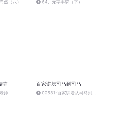
尚然（八）
64、无字丰碑（下）
嘉莹
百家讲坛司马到司马
老师
00581-百家讲坛从司马到司
马15王朝末路