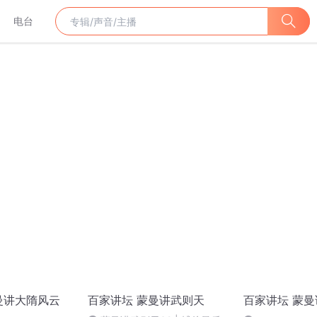
电台
曼讲大隋风云
百家讲坛 蒙曼讲武则天
百家讲坛 蒙