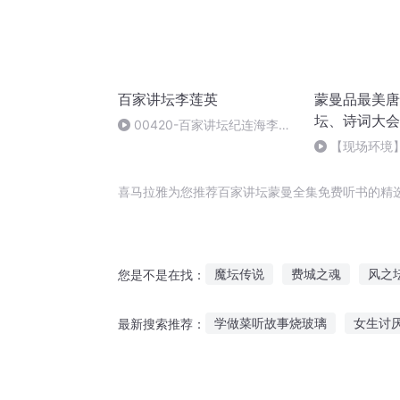
百家讲坛李莲英
蒙曼品最美唐诗
坛、诗词大会
00420-百家讲坛纪连海李连
唐诗
英11_李连英之死
【现场环境
衣》：花开堪
花空折枝
喜马拉雅为您推荐百家讲坛蒙曼全集免费听书的精
魔坛传说
费城之魂
风之
您是不是在找：
最高赦免
穿越之歌坛传奇
学做菜听故事烧玻璃
女生讨
最新搜索推荐：
仙人在费伦
百家圣坛
听爸爸讲家风故事图片
女朋