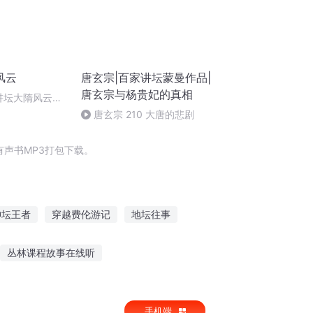
风云
唐玄宗|百家讲坛蒙曼作品|
唐玄宗与杨贵妃的真相
家讲坛大隋风云下
唐玄宗 210 大唐的悲剧
声书MP3打包下载。
神坛王者
穿越费伦游记
地坛往事
你是我浪费的青春
仙剑奇坛
丛林课程故事在线听
适合宝宝听的儿童故事
手机端