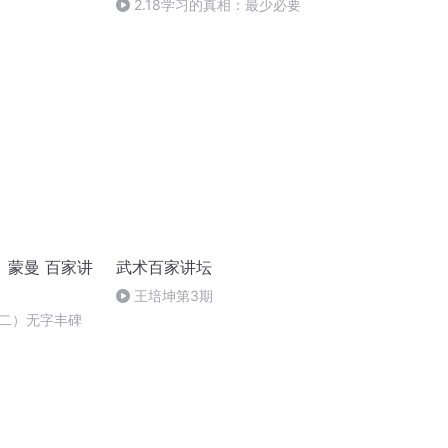
2.18学习的真相：最少必要
》蒙曼 百家讲
武术百家讲坛
王培坤第3期
二）无字丰碑