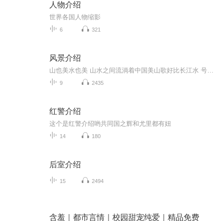
人物介绍
世界各国人物缩影
6
321
风景介绍
山也美水也美 山水之间流淌着中国美山歌好比长江水 号子一喊黄河醉天也美地也美 顶天立地中国人最美武当少林真功夫 望闻问切大智慧...
9
2435
红警介绍
这个是红警介绍哟共同国之辉和尤里都有妞
14
180
后室介绍
15
2494
含羞｜都市言情｜校园甜宠纯爱｜精品免费