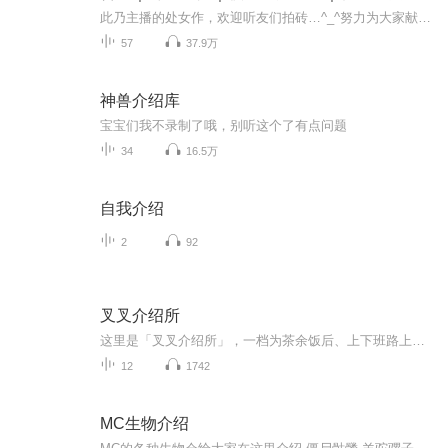
此乃主播的处女作，欢迎听友们拍砖…^_^努力为大家献上好的作品～非常感谢各位的捧场和支持！ 内容简介：光线昏暗的地下室，楚河遇见苏茉。蹲在地上的小姑娘抬头看他，漆黑长发，白裙子，细致洁净的一张脸，含羞带怯，有点可爱…她声音腼腆地呼唤：“楚老师”一向清冷沉静的网文大神，被那一下甜到心里去。若没有你呀，便没有一见钟情。因为是你呀，心里那朵花儿都开了。 作者简介：浮光锦，超人气口碑作者。 主播：月小玲珑 欢迎小伙伴们订阅、评论和转发...
57
37.9万
神兽介绍库
宝宝们我不录制了哦，别听这个了有点问题
34
16.5万
自我介绍
2
92
叉叉介绍所
这里是「叉叉介绍所」，一档为茶余饭后、上下班路上解闷而生的节目。没有太深刻的议题和无聊的大道理，爹已经够多了，何必再多一个电子爹。我们只想聊聊朝九晚五之外的生活，聊聊「主义」之外的「无意义」，这些故事或许没那么高大上，但一定足够屎尿屁。...
12
1742
MC生物介绍