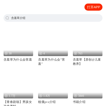
打开APP
含羞草介绍
30
4
763
含羞草为什么会害羞
含羞草为什么会“害
含羞草【原创@儿童
羞”
教养】
1.7万
1.8万
5846
【青春剧场】男孩女
植僵pvz介绍
书籍介绍