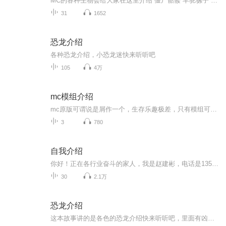
MC的各种生物会给大家在这里介绍 僵尸骷髅 羊驼骡子 蜜蜂蝙蝠 末影龙凋零 史蒂夫艾里克斯 him 303 并且这个是1分钟限定版 希望大家喜欢
31
1652
恐龙介绍
各种恐龙介绍，小恐龙迷快来听听吧
105
4万
mc模组介绍
mc原版可谓说是屑作一个，生存乐趣极差，只有模组可以使它蓬荜生辉。那么有什么好模组可以玩呢？就来看风影游戏解说的视频吧！采用mc启动器，无论是中国版还是国际版的优秀模组，在这里你都能看到。如果你有好玩的模组，也可以私信推荐给我哦，说不定你那...
3
780
自我介绍
你好！正在各行业奋斗的家人，我是赵建彬，电话是13598305385，《我是演说家俱乐部》19期140个群演说培训火热进行中，现预定20期免费学习名额。群里可以学到关于演讲口才、销售技巧、团队领导力、社群营销、两性关系等多方面的知识，如果你想成长，想成功...
30
2.1万
恐龙介绍
这本故事讲的是各色的恐龙介绍快来听听吧，里面有凶猛地霸王龙也有温顺的健龙