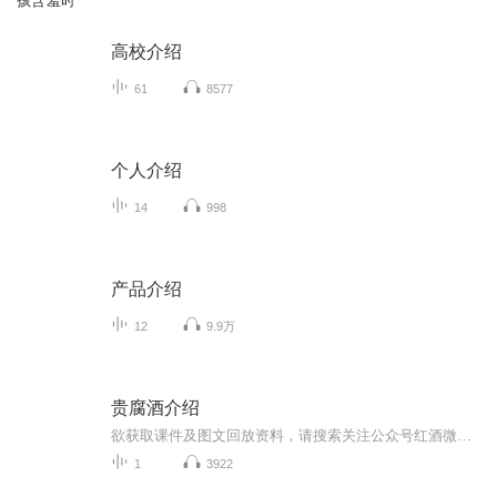
孩含羞时
高校介绍
61
8577
个人介绍
14
998
产品介绍
12
9.9万
贵腐酒介绍
欲获取课件及图文回放资料，请搜索关注公众号红酒微讲堂，按提示报名入群即可！
1
3922