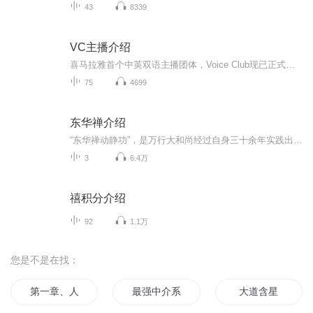
43
8339
VC主播介绍
喜马拉雅首个中英双语主播团体，Voice Club现已正式改名为“VC双语世界”。来这里了解一下每一位主播们的精彩故事，也和他们一起聊聊各自的生活与各种时尚话题。
75
4699
东华禅介绍
“东华禅动静功”，是万行大和尚经过自身三十余年实践出来的结晶，并被广大佛弟子也有效实践的修炼方法。其中的静功，通过念诵“三字明”与静坐结合，依念诵与静坐时获得天地能量，和谐身心，提升气场。其中的动功仅七个动作，源自古印度的传统瑜伽修炼法...
3
6.4万
禧积分介绍
92
1.1万
您是不是在找：
第一章、人物介绍
最强中介系统
大道含星