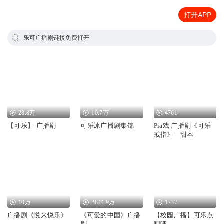
打开APP
乐可广播剧链接免费打开
28.8万
10.7万
4761
【可乐】-广播剧
可乐冰广播剧集锦
Pia戏 广播剧《可乐
戒指》—甜本
10万
2844.9万
1737
广播剧《悦来悦乐》
《可爱的中国》广播
【校园广播】可乐点