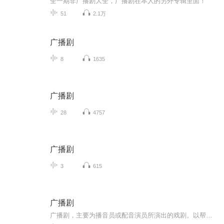
全一期非广播剧大全，广播剧在本人的另外专辑里面！
51
2.1万
广播剧
8
1635
广播剧
28
4757
广播剧
3
615
广播剧
广播剧，主要为播音员或配音演员所演出的戏剧。以帮助听者想象的人物和故事。广播剧以人物对话和解说为基础，并充分运用音乐伴奏、音响效果来加强气氛。