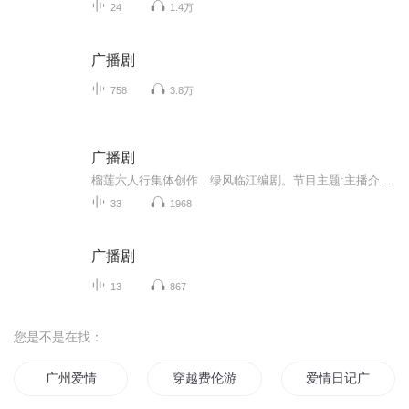
24
1.4万
广播剧
758
3.8万
广播剧
榴莲六人行集体创作，绿风临江编剧。节目主题:主播介绍:榴莲六人行集体主播寄语:更新频率:
33
1968
广播剧
13
867
您是不是在找：
广州爱情
穿越费伦游记
爱情日记广播剧