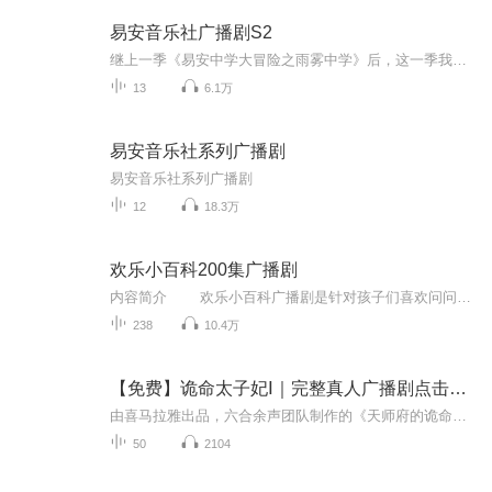
易安音乐社广播剧S2
继上一季《易安中学大冒险之雨雾中学》后，这一季我们又带来了全新的广播剧故事。想知道音乐社的小伙伴们一起经历了怎样奇妙刺激的大冒险嘛？每周一12:00一起来听易安少年的冒险故事吧！
13
6.1万
易安音乐社系列广播剧
易安音乐社系列广播剧
12
18.3万
欢乐小百科200集广播剧
内容简介 欢乐小百科广播剧是针对孩子们喜欢问问题的天性特别设计的。每集都仿佛是一段神奇的探险旅程，自然而贴切地为天真的充满好奇心的孩子们提供了学习的快乐途径。孩子们将在广播剧的陪伴下进入巨大而有趣的自然科学乐园，解开自然界的种种谜团，学习很多就在我们身边的知识。20个珍贵主题，200集欢乐旅程，以丰富的知识内容，满足孩子旺盛的求知欲。《欢乐小百科》每一单元一个主题。丰富孩子知识面的联想启发，让孩子学得更多。 广播剧20个主题内容： 1.为什么恐龙会消失？有关恐龙家族的书／恐龙是紫色、黄色还是绿色的呢？恐龙是满身尖刺、可怕又讨厌的动物吗？恐龙从世界上消失，是多久以前的事呢？ 2.鸟是怎么飞的？有关动物和牠们如何行动的书／鸭子左摇右摆，青蛙跳来跳去，乌龟懒洋洋，蜗牛慢慢爬，猴子荡呀荡，海星钻呀钻，小心猎豹啊！牠正猛冲过来呢！ 3.为什么老虎身上有条纹？有关动物如何聪明的伪装掩饰自己的书／为什么北极熊这么白？为什么鹿有斑点？蛇不见了？蛋有小圆点吗？ 4.为什么火山会爆发？有关地球怎么形成的书／大地真有趣，有山、有河、有岩洞，还有怒吼的地震，喷发的火山以及白浪滔滔的海洋！ 5.为什么热气球会飞？有关交通工具的书／陆地上，你可以乘坐汽车，或是高速火车，云游四方;天空中，你可以乘坐飞机，甚至火箭，任意翱翔。 6.彩虹的尽头在那里？有关天气的书／雨在落下来以前是在哪里？冰和雪是如何形成的？为什么彩虹会出现在天边？为什么会吹冷风？ 7.为什么鲸鱼要唱歌？有关动物如何彼此沟通的书／鱼快乐的时候，你看得出来吗？你怎么知道蛇是不是生气了？猴子为什么吱吱叫？鲸鱼唱歌，是不是要告诉我们什么呢？ 8．为什么小狗会咬拖鞋？有关宠物的书／鹦鹉喜欢找人说话，而仓鼠喜欢在滚轮里跑步，宠物只有关爱是不够的，还需要按时定量的喂食牠们。 9.真的可以在石头上煎蛋吗？有关冷和热的书／为什么狗在天气热的时候会喘气？在爱斯基摩人的雪屋里，会感到寒冷吗？水蒸气是湿的吗？为什么？ 10.牙膏是用什么做的？有关日常用品是怎么来的书／牙膏的管子里藏了什么？巧克力糖里有什么？衣服是工厂做的吗？你会做玻璃罐吗？ 11.玩具熊为什么叫「泰迪」？有关许多游戏和玩具的书／小朋友总是在玩玩具吗？大人曾经为此烦恼吗？玩具兵玩具熊和陀螺一直与我们同在吗？ 12.为什么回力镖会飞回来？有关魔法和神奇物品的书／镜子可以欺骗你的眼睛，气球会飞向空中，空瓶能够演奏美妙的乐曲，影子玩一玩却又不见了。 13.古代的武士穿什么？有关历史上有名的人和地的书／谁在又冷又暗的洞穴里画画？维京人是可怕的民族吗？古代的武士不脱盔甲吗？谁用烟雾（说话）？ 14.钢琴如何弹出音乐来？有关音乐的书／铃儿钟儿叮当响，曲调轻柔真是棒，歌唱实在真有趣音调高低不慌张！ 15.为什么磁铁会吸附在冰箱上？有关科学如何影响我们生活的书／我们住在这个美好的世界上，光使我们看得见颜色，空气使我们听得到声音，还有一种看不见的力量，叫做地心引力，使我们能够稳稳的站在地球上。 16.为什么有些小朋友会长雀斑？有关人的身体和功能的书／为什么我们会打喷噎，又会发抖？为什么我们有一个心脏，二个肺脏和一个肝脏？为什么我们会打呵欠，又会作梦？为什么保持我们的皮肤干净是要紧的？ 17.水母是果冻做成的吗？有关海洋的书／海底世界有高山，和摇曳的水藻森林;好奇的鱼儿无忧无虑逍遥游;可怕的鲨鱼快速攻击猎物。 18.为什么骆驼的背上有驼峰？有关动物特性与行为的书／各类动物有各种特殊行为;能在夜里发光的萤火虫;会朝着太阳方向飞翔的鸟群;把坚果藏在公园里的松鼠。 19.我们离月亮有多远？有关探险家和探险故事的书／谁发现地球是圆的？星座是什么？星星在哪里？地底下有河流吗？火星上可以住人吗？ 20.为什么夜晚是黑暗的？有关时间和季节的书／冬天冷，夏天热、白天亮，夜晚黑。时钟滴滴答答，光阴一去不复返，我觉得好奇怪，为什么会这样呢？
238
10.4万
【免费】诡命太子妃Ⅰ｜完整真人广播剧点击详情链接
由喜马拉雅出品，六合余声团队制作的《天师府的诡命太子妃》（点击看正片），VIP已完结。内容简介·现代女神棍诈尸穿越到天师府的六少爷身上“明明是个男子，却比女子还柔弱..."·传闻活不过十五岁的“废物”水家六少，没人知道这废物六少是“女扮男装”的...
50
2104