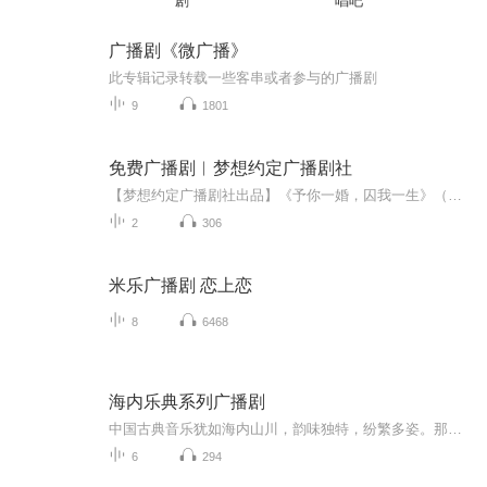
剧
唱吧
广播剧《微广播》
此专辑记录转载一些客串或者参与的广播剧
9
1801
免费广播剧︱梦想约定广播剧社
【梦想约定广播剧社出品】《予你一婚，囚我一生》（第一期）【梦想约定广播剧社出品】《予你一婚，囚我一生》（第一期）cast楚慕昭：天霖【十四桥】@CV天霖顾青菀：唬唬@CV唬唬顾倾柔：兔牙怪七顾青瑶：沅沅子【X-工作室】@沅沅圆圆_龙套团：顾母：天天【纸上生工作室】@CV天天不要吃萝卜宫女一/夏婵：井壹【琦梦阁广播剧社】@井壹JY宫女二/秋雅：骄阳顾父/太监：尘舒@CV尘舒侍卫一：木头【10音社】@今天开始叫CV-木头侍卫二：痞子鸭【裔美声社】@萌萌哒痞子鸭...
2
306
米乐广播剧 恋上恋
8
6468
海内乐典系列广播剧
中国古典音乐犹如海内山川，韵味独特，纷繁多姿。那些数不胜数的名曲，仿佛是华夏的呼吸，横跨千年，让你我在音律之中与古人灵犀相通。而那些演奏名曲的乐器更是被赋予了超越音乐本身的意义，成为了国人立于天地之间的文化基因。一曲八音，历遍山河，就让...
6
294