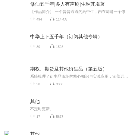
修仙五千年|多人有声剧|生琳其境著
【作品简介】 一个普普通通的高中生，内在却是一个修仙了五千年的老妖怪。三百个只手改变格局的大佬 却都只是他的徒弟，且听他如何逆天而行，走出一条不一般的修仙之路。【作者】生琳其境出色的小说作者，多本作品，本本精品，字字珠玑，创作的小说情节跌...
494
114.4万
中华上下五千年（订阅其他专辑）
30
1528
期权、期货及其他衍生品（第五版）
系统梳理了衍生品市场的核心知识与实践应用，涵盖远期合约、期货、期权、互换等基础衍生品，以及信用衍生品、天气衍生品等创新产品，为读者构建了完整的衍生品知识体系。全书共 30 章，逻辑脉络清晰。开篇从衍生品市场的基本概念切入，介绍交易所交易市场...
90
3388
其他
不定时更新。
17
5617
其他