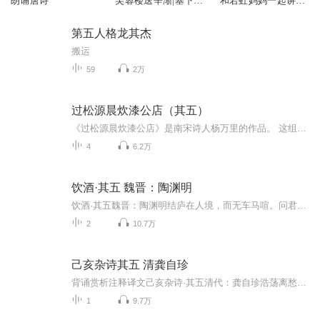
朗诵唐诗
芙蓉楼送辛渐|塞下
和若虹妈妈一起讲古
曲|墨梅
诗配音大赛
第五人格龙其杰
搬运
59
2万
过松源晨炊漆公店（其五）
《过松源晨炊漆公店》是南宋诗人杨万里的作品。 这组诗共有六首，其中第五首为人们所熟悉，并选入人教版七年级上册语文教材。第五首诗的前半部是议论，后半部是描摹，诗人借助景物描写和生动形象的比喻，通过写山区行路的感受，创造了一种深邃的意境，寄寓着一个具有简单意义的深刻哲理：人生在世岂无难，人生就是不断的与“难”作斗争，没有“难”的生活，在现实社会中是不存在的。人们无论做什么事，都要对前进道路上的困难做好充分的估计，不要被一时的成功所迷醉。 莫言下岭便无难，赚得行人空喜欢。 正入万山围子里，一山放出一山拦。
4
6.2万
饮酒·其五 魏晋：陶渊明
饮酒·其五魏晋：陶渊明结庐在人境，而无车马喧。问君何能尔？心远地自偏。采菊东篱下，悠然见南山。山气日夕佳，飞鸟相与还。此中有真意，欲辨已忘言。
2
10.7万
己亥杂诗其五 清龚自珍
背诵赏析注释译文己亥杂诗·其五清代：龚自珍浩荡离愁白日斜，吟鞭东指即天涯。落红不是无情物，化作春泥更护花。译文浩浩荡荡的离别愁绪向着日落西斜的远处延伸, 离开北京，马鞭向东一挥，感觉就是人在天涯一般。我辞官归乡，有如从枝头上掉下来的落花，但它却不是无情之物，化成了春天的泥土，还能起着培育下一代的作用。注释选自《龚自珍全集》浩荡离愁：离别京都的愁思浩如水波，也指作者心潮不平。浩荡：无限。吟鞭：诗人的马鞭。 东指：东方故里。 天涯：指离京都遥远。落红：落花。花朵以红色者为尊贵，因此落花又称为落红。花：比喻国家。即：到。
1
9.7万