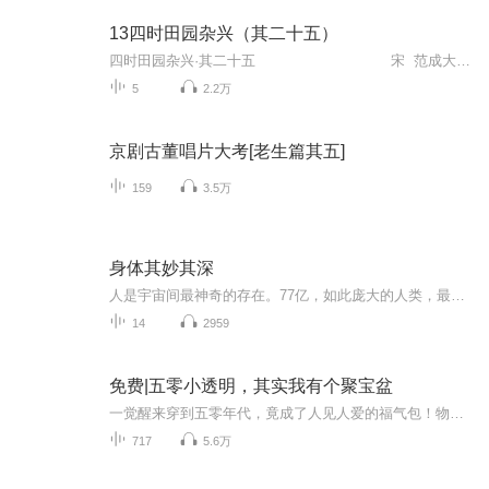
13四时田园杂兴（其二十五）
四时田园杂兴·其二十五 宋 范成大梅子金黄杏子肥，麦花雪白菜花稀。日长篱落无人过，惟有蜻蜓蛱蝶飞。【注释】 ①《四时田园杂兴》是诗人退居家乡后写的一组大型的田家诗，共六十首，描写了农村春、夏...
5
2.2万
京剧古董唱片大考[老生篇其五]
159
3.5万
身体其妙其深
人是宇宙间最神奇的存在。77亿，如此庞大的人类，最终可归纳为男人和女人。而人体最基本的单位是细胞，与性别无关，与国籍无关。每天有上千亿个细胞被替换，每天都是一个新的自己，每天都在经历死亡，每天都有机会重组健康。如此强大的自我更新能力，为什...
14
2959
免费|五零小透明，其实我有个聚宝盆
一觉醒来穿到五零年代，竟成了人见人爱的福气包！物资匮乏？不怕！姐的随身空间堆满21世纪货——牛肉罐头当零食，的确良布料做围裙，馋得全村眼冒绿光！原主穷得叮当响？看我左手倒腾黑市，右手开荒种田，日子红火得连村长都来巴结！只是——那个总在暗处...
717
5.6万