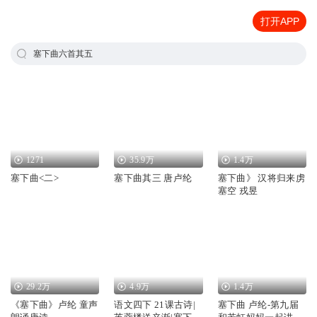
打开APP
塞下曲六首其五
1271
35.9万
1.4万
塞下曲<二>
塞下曲其三 唐卢纶
塞下曲》 汉将归来虏
塞空 戎昱
29.2万
4.9万
1.4万
《塞下曲》卢纶 童声
语文四下 21课古诗|
塞下曲 卢纶-第九届