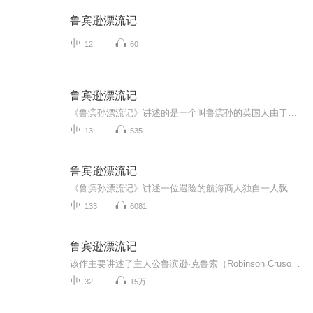
鲁宾逊漂流记
12
60
鲁宾逊漂流记
《鲁滨孙漂流记》讲述的是一个叫鲁滨孙的英国人由于遭遇沉船，漂流到一个荒岛上。他凭借着自己勤劳的双手和坚韧的毅力，顽强地与各种困难斗争。后来，鲁滨孙在荒岛上遇到了可怕的食人族，勇敢的鲁滨孙从食人族手里解救了一个土著人，给他起了个名字叫“星...
13
535
鲁宾逊漂流记
《鲁滨孙漂流记》讲述一位遇险的航海商人独自一人飘流到一座荒岛。他克服种种意想不到的困难，靠顽强的意志和自己掌握的科学知识，在岛上生活了28年，终于遇救返回故乡。
133
6081
鲁宾逊漂流记
该作主要讲述了主人公鲁滨逊·克鲁索（Robinson Crusoe）出生于一个中产阶级家庭，一生志在遨游四海，一次在去非洲航海的途中遇到风暴，只身漂流到一个无人的荒岛上，开始了一段与世隔绝的生活的故事。他凭着强韧的意志与不懈的努力，在荒岛上顽强地生存下来，经过28年2个月零19天后得以返回故乡。这部小说是笛福受当时一个真实故事的启发而创作的。1704年9月，一名叫亚历山大·塞尔柯克的苏格兰水手与船长发生争吵，被船长遗弃在大西洋中，在荒岛上生活4年4个月之后，被伍兹·罗杰斯船长...
32
15万