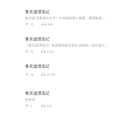
鲁宾逊漂流记
鲁滨逊·克鲁索出生于一个体面的商人家庭，渴望航海，一心想去海外见识一番。他瞒着父亲出海，到了伦敦，从那购买...
77
7604
鲁宾逊漂流记
《鲁滨逊漂流记》是英国作家丹尼尔·笛福的一部长篇小说。该书首次出版于1719年4月25日。该作主要讲述了主人公鲁滨逊·克鲁索（Robinson Crusoe）出生于一个中产阶级家庭，一生志在遨游四海的故事。一次在去非洲航海的途中遇到风暴，只身漂流到一个无人的荒岛上，开始了一段与世隔绝的生活的故事。他凭着强韧的意志与不懈的努力，在荒岛上顽强地生存下来，经过28年2个月零19天后得以返回故乡
32
1.2万
鲁宾逊漂流记
32
47.9万
鲁宾逊漂流记
快来读
4
140