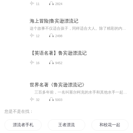
11
2824
海上冒险|鲁宾逊漂流记
这个故事不仅适合孩子，同样适合大人。除了精彩的内容，你也知道那些生存技能吗？
12
2498
【英语名著】鲁宾逊漂流记
16
9452
世界名著《鲁宾逊漂流记》
三百多年前，一名叫塞尔柯克的水手和其他水手一起开始了征服大海的航程。在航行的过程中因为和船长发生了矛盾，塞尔柯克被一起在大西洋的一个小岛上长大四年之久，最后被另一条船所救...
32
5003
您是不是在找：
漂流者手札
王者漂流
和校花一起的海上