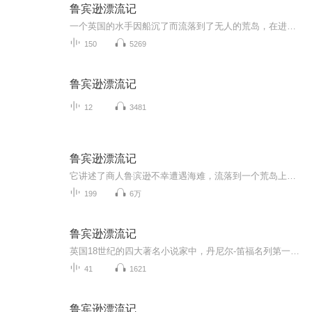
鲁宾逊漂流记
一个英国的水手因船沉了而流落到了无人的荒岛，在进退无路的情况下，他开始想办法自救——做木筏、造房子、种粮食、养牲畜……竭力投入到与大自然的抗争中去。他靠自己的双手，凭着自己的智慧，花了几十年的时间把这个荒岛变成了“世外桃源”，还勇敢地救...
150
5269
鲁宾逊漂流记
12
3481
鲁宾逊漂流记
它讲述了商人鲁滨逊不幸遭遇海难，流落到一个荒岛上，孤单地生活了二十八年的故事。我非常佩服鲁滨逊，他不屈不挠，在荒岛上，用自己的头脑和双手，盖房子、种粮食、养羊、造陶器，以百折不挠的毅力改善生活环境；他坚强、乐观，不管遇到什么困难，他都勇...
199
6万
鲁宾逊漂流记
英国18世纪的四大著名小说家中，丹尼尔-笛福名列第一，被誉为“英国小说之父”。笛福晚年开始创作小说，写《鲁宾逊漂流记》时，他已经59岁了。这部小说讲述的是英国人鲁滨逊出海冒险的故事。鲁滨逊四次出海，最后一次所乘商船触礁沉没，只有他一人幸存，被...
41
1621
鲁宾逊漂流记