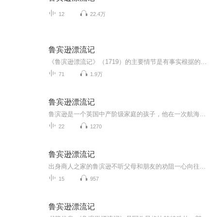
12
22.4万
鲁宾逊漂流记
《鲁滨逊漂流记》（1719）的主要情节是有事实根据的：1704至1709年间，一个名叫赛尔柯克的英国水手，曾长期孤居于一个远洋荒岛。笛福的本领却在于他不仅把这个故事写得生动有趣，而且这本书最有趣又最使人深思的一点——就是如何处理好同大自然的关系，使...
71
1.9万
鲁宾逊漂流记
鲁滨逊是一个英国中产阶级家庭的孩子，他在一次航海中，由于航船�出事了。他在一个孤岛上独自呆了28年，他用自己的聪明智慧与大自然抗争，与野兽抗争，与敌人抗争，终于建造了自己的家园。最后他顺利返回自己的家乡。小朋友们要向他学习哟！
22
1270
鲁宾逊漂流记
出身商人之家的鲁滨逊不听父母和朋友的劝阻一心向往充满冒险的海外生活。有一次风暴将船打翻，他一个人被海浪抛到荒岛上，他并没有放弃希望，以非凡的勇气和智慧，在孤岛上存活下来。经过他的不懈努力，运用自己的所学所知，历经千辛万苦，终于顽强地活了...
15
957
鲁宾逊漂流记