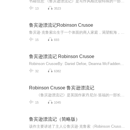
书籍信息:《鲁滨逊漂流记》是写作风格比较特殊的一部书内容重点:作者以现实主义的笔触讲述了一个年轻的水手鲁滨逊因船只失事而流落荒岛而不得不孤独求生的故意主播介绍:我是一个爱读故事的人，在努力改善推荐人群:喜欢听故事的人
13
3523
鲁宾逊漂流记Robinson Crusoe
鲁滨逊·克鲁索出生于一个体面的商人家庭，渴望航海，一心想去海外见识一番。他瞒着父亲出海，到了伦敦，从那购买了一些假珠子、玩具等到非洲做生意。第四次航海时，船在途中遇到风暴触礁，船上同伴全部遇难，唯有鲁滨逊幸存，只身漂流到一个荒无人烟的孤...
15
693
鲁宾逊漂流记 Robinson Crusoe
Robinson CrusoeBy: Daniel Defoe, Deanna McFaddenNarrated by: Rebecca K. ReynoldsLength: 2 hrs and 6 minsRelease date: 09-03-19Language: English更多资源，欢迎关注微信公众号：心缇英语
32
6382
Robinson Crusoe 鲁宾逊漂流记
《鲁滨逊漂流记》是英国作家丹尼尔·笛福的一部长篇小说。该书首次出版于1719年4月25日。该作主要讲述了主人公鲁滨逊·克鲁索（Robinson Crusoe）出生于一个中产阶级家庭，一生志在遨游四海。一次在去非洲航海的途中遇到风暴，只身漂流到一个无人的荒岛上，开始了段与世隔绝的生活。他凭着强韧的意志与不懈的努力，在荒岛上顽强地生存下来，经过28年2个月零19天后得以返回故乡。...
15
1045
鲁宾逊漂流记（简略版）
该作主要讲述了主人公鲁滨逊·克鲁索（Robinson Crusoe）出生于一个中产阶级家庭，一生志在遨游四海的故事。一次在去非洲航海的途中遇到风暴，只身漂流到一个无人的荒岛上，开始了一段与世隔绝的生活。他凭着强韧的意志与不懈的努力，在荒岛上顽强地生存下...