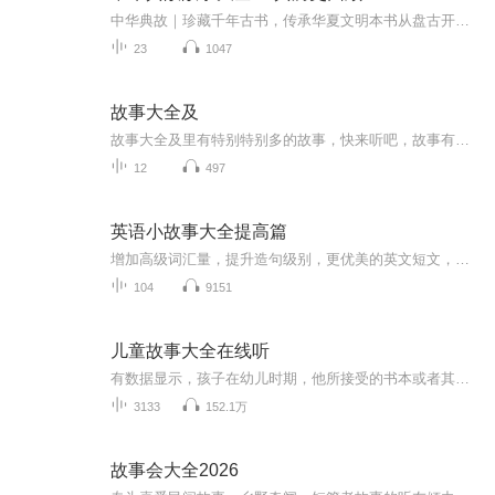
中华典故｜珍藏千年古书，传承华夏文明本书从盘古开天辟地说起，阐述了各个时间的历史发展轨迹及过程。从史前开始，有盘古开天地与人类的进化、女娲揉土造人、女娲炼石补天、从有巢氏到神农氏的传说、伏羲是雷神的儿子、黄帝涿鹿战蚩尤等。接着从夏、商、...
23
1047
故事大全及
故事大全及里有特别特别多的故事，快来听吧，故事有。故事脑筋急转弯一台杯讲笑话吴小青上学记唱歌读诗……快来收听吧。
12
497
英语小故事大全提高篇
增加高级词汇量，提升造句级别，更优美的英文短文，欢迎大家继续收听！
104
9151
儿童故事大全在线听
有数据显示，孩子在幼儿时期，他所接受的书本或者其他朗读行为，对他今后的语言组织与表达的行为能力有着很大的联系，听睡前故事，尤其重要。因为临睡前是人类大脑的记忆最清晰、最牢固的黄金时间，如果在睡前给孩子听故事，会让孩子受益终生。那么什么样...
3133
152.1万
故事会大全2026