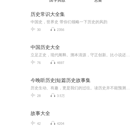
国学典故
悬案
历史常识大全集
中国史，世界史 带你们领略一下历史的风韵
30
2356
中国历史大全
立足正史，现代阐释。溯本清源，守正创新。比小说还精彩的正说中国历史。从细微处沉浸式感受泱泱中华的文化底蕴！忠于原著，丰富史料；以史为鉴，启迪人生！且以此心寄华夏，愿将岁月赋山河！将历史王朝的兴衰缩编成精彩纷呈的故事以人物命运的跌宕起伏串...
76
4697
今晚听历史|短篇历史故事集
历史生动、有趣，更是我们的过往。读历史并不能预测未来，但一定可以让我们认清现在，正所谓“读史鉴今”。我们无法还原过去的岁月，即使昨天刚刚发生的也不行，但我们可以从不同人的文字中，重新体会他们对过去岁月的观察，感受它们的感慨，或者窃笑。这个合集是收集了研究者、爱好者、经历者所撰写的历史小品文章，他们或考据，或经历，或戏谑，让历史这颗钻石的不同棱面，反射出不同的智慧之光。这不仅有趣，还会让你上瘾。我们自己也终将成为历史当中的一粒沙，和它彼此拥有。
28
3.5万
故事大全
42
4204