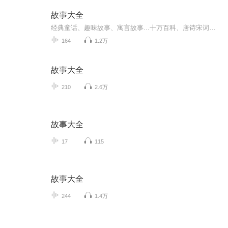
故事大全
经典童话、趣味故事、寓言故事...十万百科、唐诗宋词、智力开发、作为入门，涵盖科普、文学等多个领域、精选孩子感兴趣的知识内容，给孩子们的梦想插上强有力的翅膀，让他们能够飞的更高更远！用知识装备大脑，用故事感动心灵，用国学陶冶情操，用经典培养...
164
1.2万
故事大全
210
2.6万
故事大全
17
115
故事大全
244
1.4万