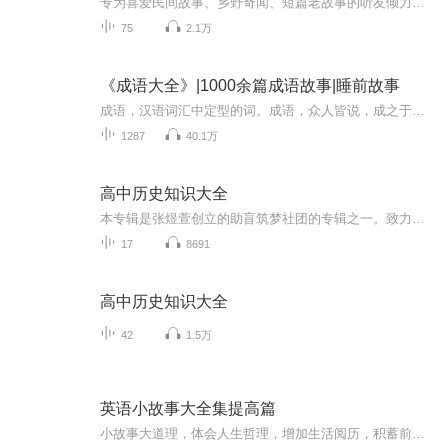
专为喜爱民间故事、乡野奇闻、短篇老故事的听友倾力打造！本专辑精选全国各地代代流传的乡土旧事、山野异闻、市井百态，均为最接地气的中式民间传说。所有内容摒弃封建迷信、无惊悚恐怖桥段，每一则短篇老故事，都源自真实乡土生活，藏着祖辈传承的善恶因...
75
2.1万
《成语大全》|1000余篇成语故事|睡前故事
成语，汉语词汇中定型的词。成语，众人皆说，成之于语，故成语。成语多为四字，亦有三字，五字甚至七字以上。成语是中国传统文化的一大特色，有固定的结构形式和固定的说法，表示一定的意义，在语句中是作为一个整体来应用的，承担主语、宾语、定语等成分...
1287
40.1万
高中历史知识大全
本专辑是张煜萱创立的助盲筑梦社团的专辑之一。致力于用我们的声音帮助盲人、高中在读学生、社会人等士备战考试，你还在等什么，打开专辑，让青春与朝气萦绕耳畔
17
8691
高中历史知识大全
42
1.5万
英语小故事大全集提高篇
小故事大道理，体会人生哲理，增加生活阅历，积蓄前行力量，欣赏优美文章。