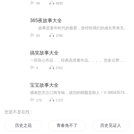
99
8830
365夜故事大全
故事是童年时代的最爱，曾经给我们的成长带来无限的快乐，当我们还没有走入这个社会，所有的触角都未张开的时候，故事是满足我们好奇心和求知欲最好的法宝，人生的羽翼在故事中渐渐丰满。中外经典故事中妙趣横生的情节，以及深刻隽永的哲理，潜...
83
3796
搞笑故事大全
一部良心作品，，经典高质量作品。。。。您多点赞，多转发，就是对作品的最大支持。。小说和情节跌宕起伏，紧扣事件发展脉搏。高度吸引听众的神经。。绝对震撼的经典。。。所有专辑完全免费。。。不要钱。。只要您动动手指转发，点赞就行。。。还等什么，，，赶快动手转发吧，小伙伴一起分享好的节目。。快上车。。。。 一部良心作品，，经典高质量作品。。。。您多点赞，多转发，就是对作品的最大支持。。小说和情节跌宕起伏，紧扣事件发展脉搏。高度吸引听众的神经。。绝对震撼的经典。。。所有专辑完全免费。。。不要钱。。只要您动动手指转发，点赞就行。。。还等什么，，，赶快动手转发吧，小伙伴一起分享好的节目。。快上车。。。。
4
3702
宝宝故事大全
感谢您关注订阅专辑，成功的精髓是助人！V:480435746我是从事数字化安利的电商创业教练，一部手机，一台电脑，足不出户，没有开支，就能住家创业，把生意发展至全国各地，25年的安利已经迎来社交电商新安利时代，如果您也想抓住这次机遇，请联系我一起学习V：480435746。电商的优势：1、没有开支，不用东跑西跑！2、人脉无限，网上找同频的人！3、解决地域限制，零成本开发全国市场！4、伙伴不易流失，市场稳健经营，团队倍增快！5、互联网推广，效率更高，住家创业...
179
1.5万
您是不是在找：
历史之花
青春免不了犯二
历史见证人