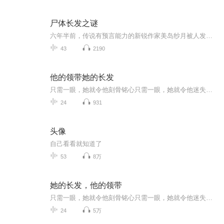
尸体长发之谜
六年半前，传说有预言能力的新锐作家美岛纱月被人发现陈尸家中，更令人匪夷所思的是她一头过腰的黑发被人剪走！十年前，美术社的几位好友各自写下愿望，放入时间囊中并埋入地下，相约十年后一起打开。当美岛夕海酷似姐姐纱月的形象-黑衣黑裤加黑发出现时，...
43
2190
他的领带她的长发
只需一眼，她就令他刻骨铭心只需一眼，她就令他迷失自我一边是大胆直白，热情似火一边是体贴入微，温情脉脉神圣的誓言还在耳边回荡但她已经不再是他的新娘敬请收听虐恋情深言情剧《她的长发，他的领带》
24
931
头像
自己看看就知道了
53
8万
她的长发，他的领带
只需一眼，她就令他刻骨铭心只需一眼，她就令他迷失自我一边是大胆直白，热情似火一边是体贴入微，温情脉脉神圣的誓言还在耳边回荡，但她已不再是他的新娘，敬请收听现代虐恋苦情广播剧《她的长发，他的领带》
24
5万