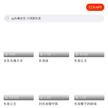
打开APP
qq头像女生 小清新长发
1994
1.7万
34.4万
女生头像大全
长发妹
长发公主
159.6万
1.4万
1.4万
长发公主
刘长发聊中医
长发狮子的烦恼