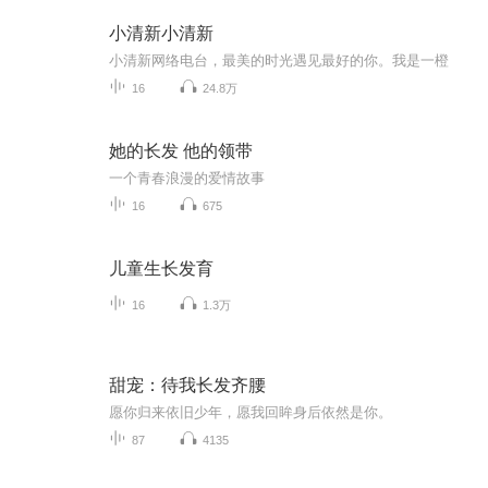
小清新小清新
小清新网络电台，最美的时光遇见最好的你。我是一橙
16
24.8万
她的长发 他的领带
一个青春浪漫的爱情故事
16
675
儿童生长发育
16
1.3万
甜宠：待我长发齐腰
愿你归来依旧少年，愿我回眸身后依然是你。
87
4135