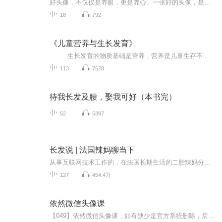
好头像，不仅仅是养眼，更是养心。一张好的头像，是你骨子里那个真正的你的DNA，是心灵与精神的呈现。想学习头像识人术的朋友请私信九二老师。公中号：乐活国学苑卫星：tzz3658
18
792
《儿童营养与生长发育》
生长发育的物质基础是营养，营养是儿童生存不可缺少的组成部分。 儿童生长发育所需要的营养应该是全面而充足的，前提是儿童应该不挑食、不偏食，因此，养成良好的饮食卫生习惯就显得十分重要。 营养不仅与体格发育有...
113
7528
待我长发及腰，娶我可好（本书完）
52
5397
长发说 | 法国辣妈聊当下
从事互联网技术工作的，在法国长期生活的二胎辣妈分享身边新鲜事，每周三更等你来。我走过的坑汇成人生的领悟，与你分享。乐于工作，经历还算丰富;亲自带娃，教育实践总结;享受生活，不负美好时光。感谢支持原创，在专辑下方点击"评价"二字，多多评价我的...
127
454.4万
依然微信头像课
【049】依然微信头像课，如有缺少是官方系统删除，后期发现会补上，记得收藏关注