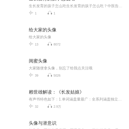
生长发育的孩子怎么吃生长发育的孩子怎么吃？中医告诉你蛋白质的五大神操作 最近总有人问我：“我家孩子天天吃饭像打仗，长得却像豆芽菜，到底缺了啥？”这问题让我想起邻居家那个沉迷游戏的初中生，天天可乐配薯片，个子没见长，肚子倒是先圆了。你看...
1
1
给大家的头像
给大家的头像
13
8072
闺蜜头像
大家随便拿头像，别忘了给我点关注哦
39
5026
赖世雄解读：《长发姑娘》
有声书特色如下：1.单词涵盖量最广：全系列涵盖独立单词量约1500个。2.与世界接轨：故事皆选自於安徒生童话与格林童话选集。3.原汁原味：故事皆由美籍专家撰写，由赖老师提纲规范句型及用字深度，由浅入深。4.情境朗读：音频有外籍老师的朗读故事，小朋友...
32
2.9万
头像与潜意识