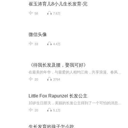
崔玉涛育儿8小儿生长发育-完
58
7.6万
微信头像
33
4.4万
《待我长发及腰，娶我可好》
在最美的年华，与最爱的人相约江南，共享浪漫。春风十里，珠帘漫卷，在诗意与古典中，探寻江南的柔媚与多情以及那些红颜情事、风月传奇，还有关于你我前世今生的记忆。 爱无言，千回百转；情无声，寂然欢喜。风吹发散，行遍江南，走过人间风情万千。我终于知道，你多情的臂弯，才是我今生最好的港湾。待我长发及腰，卿归来，娶我可好？ 唯愿诗书琴画，与君好。唯愿岁月静好，与君老。
20
3764
Little Fox Rapunzel 长发公主
10岁生日那天，美丽的长发公主得到了一个可怕的消息——邪恶的女巫将要带走她。面对强大的女巫，他们没有任何反抗的能力。被迫与女巫一起生活的长发公主，她的人生将会发生怎样的变化呢？ 一起来看看Little Fox全新视角下的长发公主的故事吧！出售Little F...
20
5.1万
生长发育的孩子怎么吃