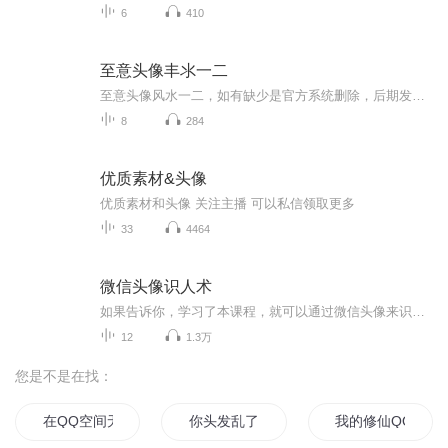
6
410
至意头像丰氺一二
至意头像风水一二，如有缺少是官方系统删除，后期发现会补上，记得收藏关注
8
284
优质素材&头像
优质素材和头像 关注主播 可以私信领取更多
33
4464
微信头像识人术
如果告诉你，学习了本课程，就可以通过微信头像来识别对方是一个什么样的人，你会很感兴趣吗？也或者，如果可以通过改变一个人的微信头像，可以改变一个人的未来的话，你会怎么做？ 当你学习了微信头像识人术后，你就可以通过别人的微信头像，认识人、辨别...
12
1.3万
您是不是在找：
在QQ空间无限冒险
你头发乱了
我的修仙QQ