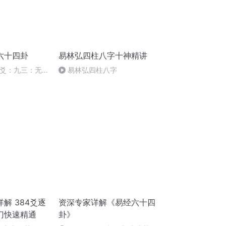
六十四卦
易林弘四柱八字十神精讲
三爻：九三：无
易林弘四柱八字
复
解 384爻逐
资深专家详解《易经六十四
门快速精通
卦》