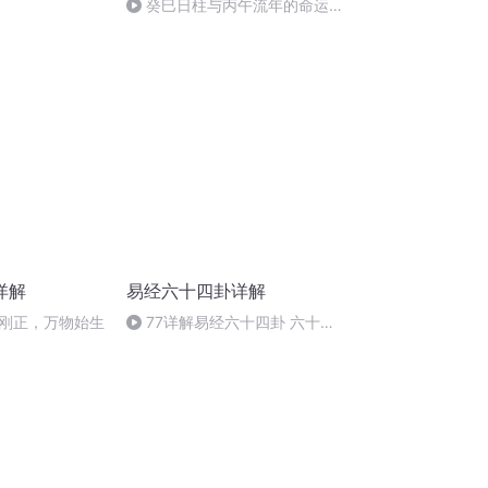
癸巳日柱与丙午流年的命运交
响曲
详解
易经六十四卦详解
刚正，万物始生
77详解易经六十四卦 六十四
卦 变化无穷 77-78.m4a