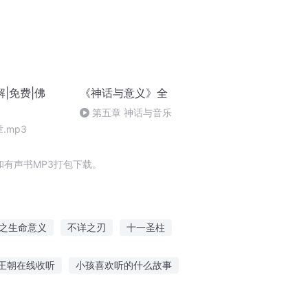
|免费|佛
《神话与意义》全
第五章 神话与音乐
.mp3
有声书MP3打包下载。
之生命意义
不详之刃
十一圣柱
溯风如解意
无限意义之成神
王朝在线收听
小孩喜欢听的什么故事
花钱去听别人的故事