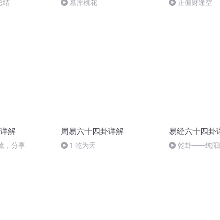
总结
墓库桃花
正偏财逢空
详解
周易六十四卦详解
易经六十四卦
流，分享
1 乾为天
乾卦——纯阳