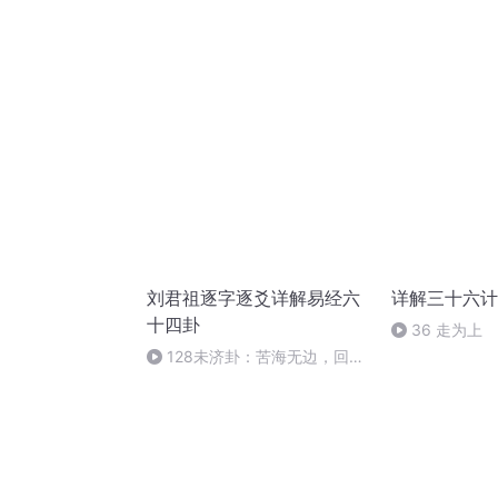
刘君祖逐字逐爻详解易经六
详解三十六计
十四卦
36 走为上
128未济卦：苦海无边，回头
是岸