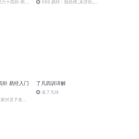
经六十四卦-乾卦
569.易经：陆拾肆_未济卦_
上：慎辨居方_下：永怀希望64-
8
四卦 易经入门
了凡四训详解
袁了凡传
大家对灵子老师
漫 咱们来日方