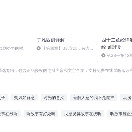
了凡四训详解
四十二章经详解
经|ai朗读
：找到努力的根本
【第四章】33.立志：有志者
事竟成
第38—第42章
精选专辑，包含正品授权的连播声音和文字全集，支持免费在线试听阅读和
之子
朔风如解意
时光的意义
善解人意的我不是魔神
动漫
四柱纯阳
此生需得风解意
传说传说的意义
清风可否解意
故事在线听
听故事有好处吗
戈壁灵异故事在线听
听故事雍正
么叫意义
意义之星
恐怖故事在线听
听歌听故事有什么好处
梦境 互动故事在线听