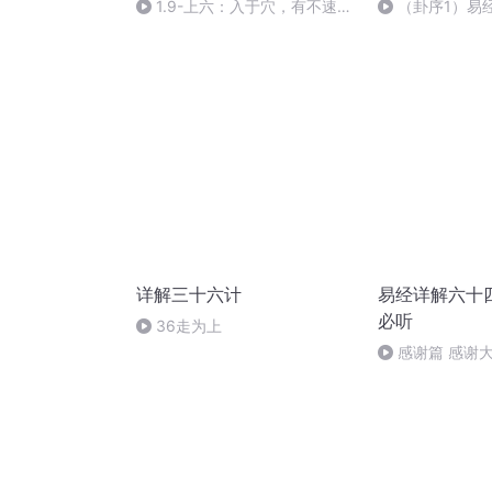
1.9-上六：入于穴，有不速之
（卦序1）易
客三人来，敬之终吉
详解（2）
详解三十六计
易经详解六十
必听
36走为上
感谢篇 感谢
的支持 人生路漫
长