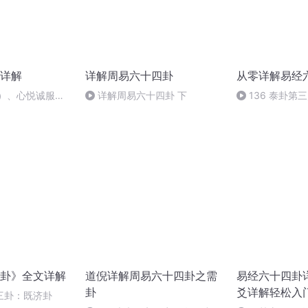
详解
详解周易六十四卦
从零详解易经
下）、心悦诚服
详解周易六十四卦 下
136 泰卦第
平不陂，无往不
卦》全文详解
道倪详解周易六十四卦之需
易经六十四卦详
卦
爻详解轻松入
三卦：既济卦