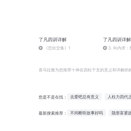
了凡四训详解
了凡四训详解
《悲欣交集》1
3. 向内求
方向
喜马拉雅为您推荐十神在四柱干支的意义和详解的
去爱吧总有意义
人柱力四代
您是不是在找：
空道之柱子
乱神的意义
不间断听故事好吗
隐形富婆
最新搜索推荐：
轮回的意义
不详之猫
什
听故事半小时入睡好吗
花茶