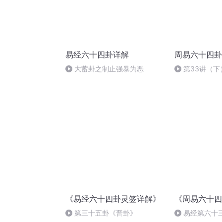
易经六十四卦详解
周易六十四卦
大蓄卦之制止强暴为恶
第33讲（
——兑卦
《易经六十四卦灵签详解》
《周易六十四
第三十五卦《晋卦》
易经第六十