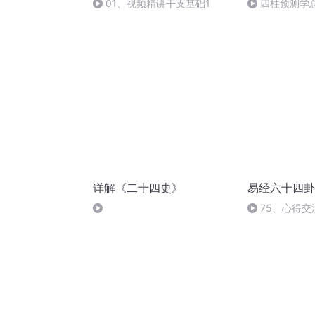
01、视频精讲干支基础1
四柱预测学
详解《二十四史》
易经六十四卦
75、心得交