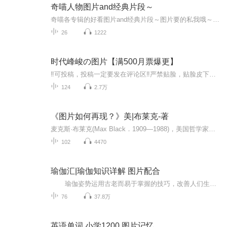
奇喵人物图片and经典片段～
奇喵各专辑的好看图片and经典片段～图片要的私我哦～我发泥～（要关注+专辑好评噢）
26
1222
时代峰峻の图片【满500月票爆更】
‼️可投稿，投稿一定要发在评论区‼️严禁贴脸，贴脸皮下塌/BE多次贴脸永久拉黑会在评论区里发一些视频中的图片，想要视频里的图片看评论区已经下楼的只有投稿才会发，不投稿不发可单人，可CP（可跨代），可多人，可团体●TFBOYS王俊凯、王源、易烊千玺（...
124
2.7万
《图片如何再现？》美|布莱克-著
麦克斯·布莱克(Max Black．1909—1988)，美国哲学家。生于阿塞拜疆，长于伦敦，后加入美国国籍，犹太人后裔。早年在剑桥大学王后学院主修数学．后在伦敦大学获哲学博士学位。先后任教于伦敦教育学院、伊利诺伊大学厄巴纳一香槟分校和康奈尔大学．作为哲学...
102
4470
瑜伽汇|瑜伽知识详解 图片配合
瑜伽姿势运用古老而易于掌握的技巧，改善人们生理、心理、情感和精神方面的能力，是一种达到身体、心灵与精神和谐统一的运动方式，包括调身的体位法、调息的呼吸法、调心的冥想法等，以达至身心的合一。每天学一点瑜伽 生活更美好！
76
37.8万
英语单词 小学1200 图片记忆