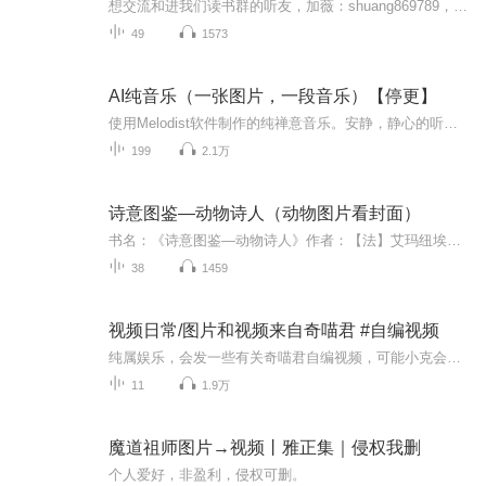
想交流和进我们读书群的听友，加薇：shuang869789，请注明是通过什么途径了解到的播音）真正的财务自由是什么？ 财务自由，就是当你不工作的时候，也不必为金钱发愁，因为你有其他渠道的现金收入。当工作不再是获得金钱的唯一手段时，你便自由了。可以有足...
49
1573
AI纯音乐（一张图片，一段音乐）【停更】
使用Melodist软件制作的纯禅意音乐。安静，静心的听听这些简单的纯音乐吧。-------------------------------------------------------------------图片来自网络，拍摄，AI制作；音乐来自Melodist软件制作；----------------------------------------------...
199
2.1万
诗意图鉴—动物诗人（动物图片看封面）
书名：《诗意图鉴—动物诗人》作者：【法】艾玛纽埃尔•普伊德巴 文 【法】朱莉•泰拉佐尼 图 陈阳 译主播：君羊陶然内容：从神秘莫测的动植物到地球上不为人知的隐秘角落，诗意图鉴用细腻的手绘插图和优美的文字带领你探索变幻万千的自然万物、文明古城的...
38
1459
视频日常/图片和视频来自奇喵君 #自编视频
纯属娱乐，会发一些有关奇喵君自编视频，可能小克会多发一点，因为我是克粉（很有可能是在周末一更）
11
1.9万
魔道祖师图片→视频丨雅正集｜侵权我删
个人爱好，非盈利，侵权可删。