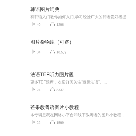
韩语图片词典
有韩语入门教你如何入门,学习经验广大的韩语爱好者提供自己学习的心得体会;韩语词汇包含各类词汇满足你各个方面的需求;韩语阅读:韩国古今各种书籍、童话、谚语等的阅读;韩语...
40
1296
图片杂物库（可盗）
34
10.5万
法语TEF听力图片题
更多TEF题库，欢迎订阅关注“遇见法语”。...
24
8337
芒果教粤语图片小教程
本专辑是我在网络小平台和线下教粤语的图片小教程，做成图片是方便传播保存下来哦！这些教程涉及生活各方面，而且是基础加地道口语都有，非常实用，建议保存！
22
1599