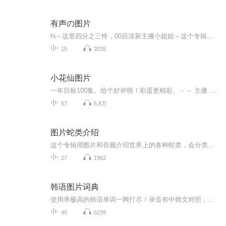
有声の图片
hi～这里四分之三怜，00后清新主播小姐姐～这个专辑是由四分之三怜与微笑小熊工作室合作出版，由于都是千怜的工作室，所以质量保障十分，如果您恶意差评，说明您眼睛要么是x了，要么就是您道德有问题～好啦，也当作是千怜500粉丝的福利专辑叭别对我说我喜欢你你廉价的喜欢抵不上夏天的一根雪糕
15
2035
小花仙图片
一年目标100集。给个好评呗！彩蛋更精彩。－－ 主播 贝瑞吖也叫逆光小爱
57
5.8万
图片蛇类介绍
这个专辑用图片和音频介绍世界上的各种蛇类，会分类别介绍，如有错误欢迎指正。
27
1962
韩语图片词典
使用率极高的韩语单词一网打尽！录音有中韩文对照，方便同学们在路上收听磨耳朵！更多韩语学习的内容，欢迎关注订阅“韩语助手FM” ：）
40
5239