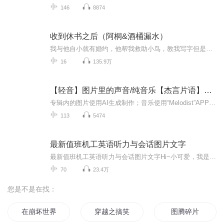
146
8874
收到休书之后（阿桐&酒桶漏水）
我与他自小就有婚约，他帮我救助小鸟，教我写字但是他爱的却不是我，我是龙套，他是男配······追妻火葬场没追上的现场实录······
16
135.9万
【轻音】图片里的声音/纯音乐【杰言片语】【停更】
专辑内的图片使用AI生成制作；音乐使用“Melodist”APP生成；【杰言片语】利用AI工具制作的适合静心冥想的纯音乐。----------------------------------------------------------------------------------------之前的【纯音乐】已经彻底停更，之后的内容将...
113
5474
最新值班机工英语听力与会话图片文字
最新值班机工英语听力与会话图片文字Hi~小可爱，我是春风，满心欢喜，满眼是你，用心陪伴每一个真爱粉！茫茫喜马，与你有缘相遇，我不胜欢喜。我想在每一个你难熬的时刻陪伴你、在你独自疗伤的路上安抚你、在你内心浮躁的时刻宠爱你......真心希望我的用心...
70
23.4万
您是不是在找：
在崩坏世界里的我再也收不到刀片
穿越之搞笑修行
图腾碎片