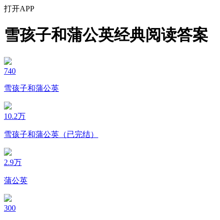
打开APP
雪孩子和蒲公英经典阅读答案
740
雪孩子和蒲公英
10.2万
雪孩子和蒲公英（已完结）
2.9万
蒲公英
300