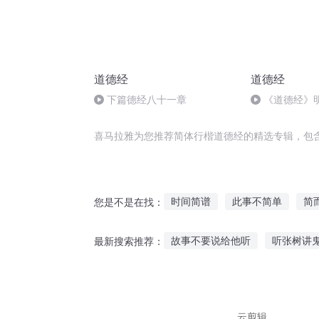
道德经
道德经
下篇德经八十一章
《道德经》
喜马拉雅为您推荐简体行楷道德经的精选专辑，包
时间简谱
此事不简单
简
您是不是在找：
文明玉简
重生娇妻简少宠上
故事不要说给他听
听张树讲
最新搜索推荐：
这个修行不简单
简丹快乐
听别人投稿讲故事好吗
苏轼
小宝贝听故事文字
读书听故
云剪辑