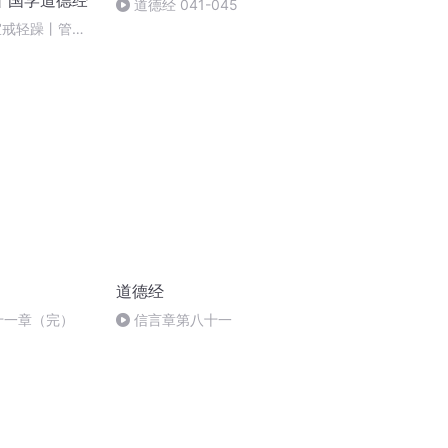
丨国学道德经
道德经 041-045
宜戒轻躁丨管理
道德经
十一章（完）
信言章第八十一