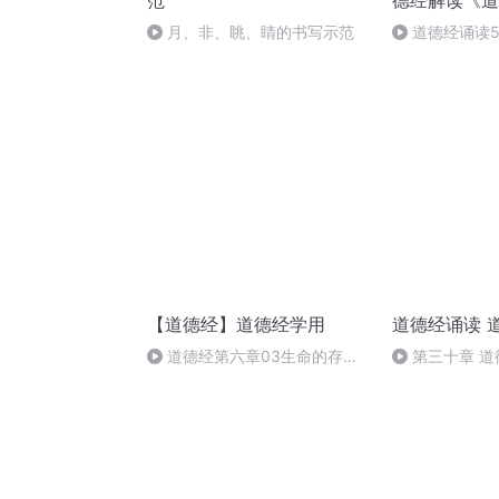
范
德经解读《道
月、非、眺、睛的书写示范
道德经诵读5
【道德经】道德经学用
道德经诵读 
道德经第六章03生命的存续
第三十章 道
与升华，皆源于与道的连接
主 得意之时 