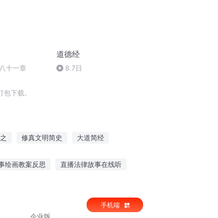
道德经
八十一章
8.7日
打包下载。
之
修真文明简史
大道简经
我和简先生的二三事
简说西游
事绘画教案反思
直播法律故事在线听
听奶奶讲故事直播
海豚故事音频在线听
手机端
企业版