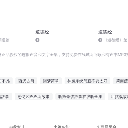
道德经
道德经
明道篇
《道德经》第
含正品授权的连播声音和文字全集，支持免费在线试听阅读和有声书MP3
而不凡
西汉古简
回梦简章
神魔系统简直不要太好
简而筵
天
成为简爱
简兮简兮
简单的简单
仙林简恋
仙道至简
鬼故事
恐龙凶巴巴听故事
听熊哥讲故事在线听全集
听抗战故
的故事在线听
听阿凡提的故事全集下载
丧尸小弟故事在线听
事古诗大全图片
看别人的故事听自己
主播培训
小雅智能
车联网平台