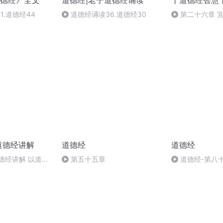
德经》全文
道德经|老子道德经诵读
丨道德经智慧
1.道德经44
道德经诵读36.道德经30
第二十六章 
之道_沉溺误国
道德经讲解
道德经
道德经
德经讲解 以道佐
第五十五章
道德经-第八
末忘回头