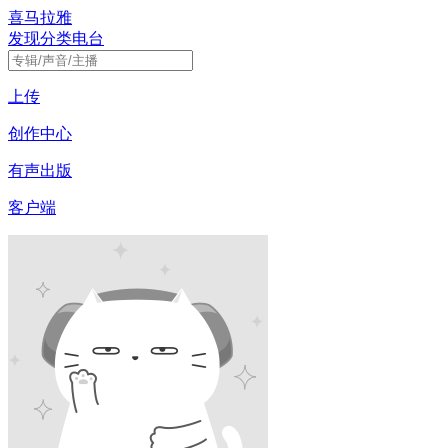
喜马拉雅
发现
分类
电台
上传
创作中心
有声出版
客户端