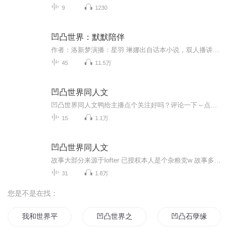
9
1230
凹凸世界：默默陪伴
作者：洛新梦演播：星羽 琳娜出自话本小说，双人播讲，卡米尔cp原创女主，作者大大已授权，强烈推推！简介： 一蓬玲珑细致、洁白无瑕的小花，松松散散聚在一起，宛若无际夜空中的点点繁星，似雾般朦胧，极具婉约、雅素之美，又如爱人的呼吸般温柔动人。送...
45
11.5万
凹凸世界同人文
凹凸世界同人文鸭给主播点个关注好吗？评论一下～点个赞～评个分～打个……赏？听者就是上帝！想听什么评论区里告诉霜镜，霜镜要是看到了的话……安排！
15
1.1万
凹凸世界同人文
故事大部分来源于lofter 已授权本人是个杂粮党w 故事多雷安瑞金，有时候也会更更雷卡 凯柠 雷帕等最后欢迎收听，有时候念的不好语速快请见谅对了欢迎投稿啊（投稿私信发我就可以啦）（因为录太烂删掉了几章）
31
1.8万
您是不是在找：
我和世界平行与凹凸
凹凸世界之嘉德伊利
凹凸石孽缘传说