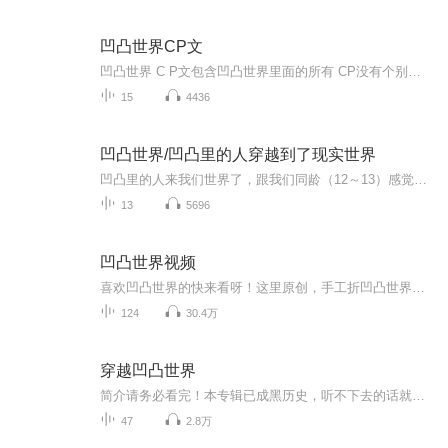
凹凸世界CP文
凹凸世界 C P文包含凹凸世界里面的所有 CP没有个别限定 内容是RET自己写的，但是欢迎各位投稿想投稿什么 CP都可以，我有时间都会给大家读的哦 更新时间不定盗者，必究不喜勿喷可跳过啊 请勿 KY小鬼走开
15
4436
凹凸世界/凹凸里的人穿越到了现实世界
凹凸里的人来我们世界了，跟我们同龄（12～13）感觉我们学校会闹腾起来
13
5696
凹凸世界视频
喜欢凹凸世界的快来看呀！这里原创，手工折凹凸世界里的东西，有时也会更一些小视频！喜欢的话就给个五星好评吧！
124
30.4万
穿越凹凸世界
简介请务必看完！本专辑已成黑历史，听不下去的话就别听了，我怕你们会被尬死(烂尾了同志们)本文为原创，禁止抄袭 禁止抄袭！（最近发现有几个粉粉专辑内容和我的差不多，麻烦修改一下）本文除雷祖外无CP，禁止ky ooc致歉！可能会客串一些刺七的东西 柒染...
47
2.8万