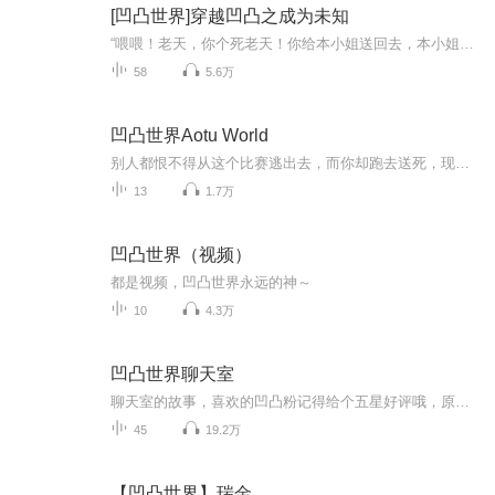
[凹凸世界]穿越凹凸之成为未知
“喂喂！老天，你个死老天！你给本小姐送回去，本小姐保证不灭了你！”此时洛星集团千金大小姐洛星焰正指着天空怒吼着……洛星集团大小姐洛星焰只是睡了一觉就莫名其妙的穿越到了凹凸世界，并又随艾比埃米参加了凹凸大赛，从此便在作死的道路上一去不复返...
58
5.6万
凹凸世界Aotu World
别人都恨不得从这个比赛逃出去，而你却跑去送死，现在逃跑还来得及！”“绝对不会！”我，金，为了登格鲁星的命运和姐姐而来。我，格瑞，为了查清守望一族当年灭亡的原因而来。我，紫堂幻，为了证明自己寻找兄长而来。我，凯莉，为了追求自己的欢乐而来。...
13
1.7万
凹凸世界（视频）
都是视频，凹凸世界永远的神～
10
4.3万
凹凸世界聊天室
聊天室的故事，喜欢的凹凸粉记得给个五星好评哦，原创为参赛者风铃主播很懒，想让更新的话记得催更
45
19.2万
【凹凸世界】瑞金