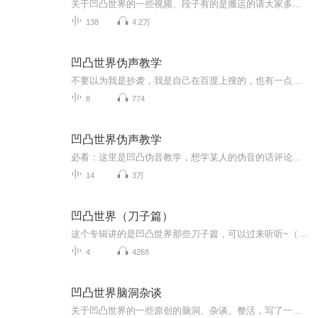
关于凹凸世界的一些视频、段子有的是搬运的请大家多多订阅、关注、点赞、评论
138
4.2万
凹凸世界伪声教学
不要以为我是抄袭，我是自己在百度上搜的，也有一点是我自己觉得可以，因为我那样也成功了。我只能模仿一点点凹凸的声音。请不要说我不更新，那还不是因为我不能模仿格瑞嘉德罗斯雷狮那种的。呜呜呜。但是我也能模仿金的，还有紫堂的。我最拿手的还是凯莉...
8
774
凹凸世界伪声教学
必看：这里是凹凸伪音教学，想学某人的伪音的话评论区告诉我，我会出教程（前提是女生）~禁止转载！！！禁止模仿！！！
14
3万
凹凸世界（刀子篇）
这个专辑讲的是凹凸世界那些刀子篇，可以过来听听~（希望能火）
4
4268
凹凸世界脑洞杂谈
关于凹凸世界的一些原创的脑洞、杂谈、整活，写了一些CP短篇也会上传至本专辑哦！希望大家能够多多支持，拜谢！_______________________更新频率：假期快则日更，慢的话三天至少一更，开学后不确定，但会尽量周更的（今年小升初，我也不知道初中后会多忙所...