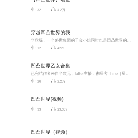
32
4.2万
穿越凹凸世界的我
李欣瑶，一个盛世集团的千金小姐同时也是凹凸世界的粉丝瑞吹和嘉吹浴场意外穿越到了凹凸世界里成为了宇宙中给七成使眷顾的圣光一族，成为了圣光一族最有权势的长公主殿下星云因为一场浩劫被七神使指派去参家凹凸大赛为了种族，李欣瑶会怎么办呢？请大家尽...
12
4221
凹凸世界乙女合集
已完结作者来自半次元，lofter主播：彻星客Thine［星子］希望五星好评(o^^o)
26
2.2万
凹凸世界(视频)
33
23.3万
凹凸世界（视频）