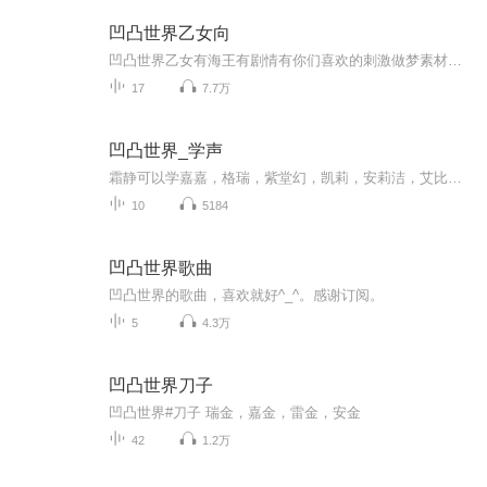
凹凸世界乙女向
凹凸世界乙女有海王有剧情有你们喜欢的刺激做梦素材来听听吧全员️和你一个故事一集
17
7.7万
凹凸世界_学声
霜静可以学嘉嘉，格瑞，紫堂幻，凯莉，安莉洁，艾比，安迷修的声音哦。正在学习中⋯⋯定阅一下好吗～～
10
5184
凹凸世界歌曲
凹凸世界的歌曲，喜欢就好^_^。感谢订阅。
5
4.3万
凹凸世界刀子
凹凸世界#刀子 瑞金，嘉金，雷金，安金
42
1.2万