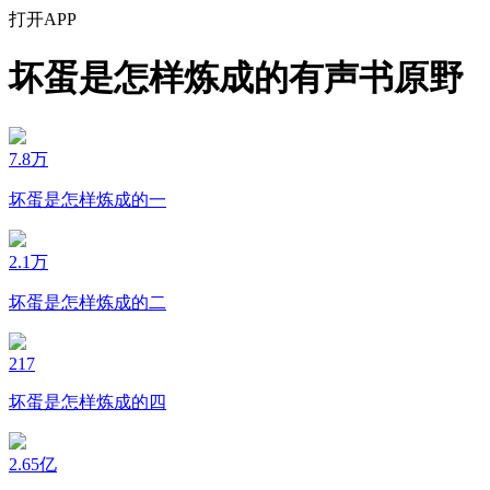
打开APP
坏蛋是怎样炼成的有声书原野
7.8万
坏蛋是怎样炼成的一
2.1万
坏蛋是怎样炼成的二
217
坏蛋是怎样炼成的四
2.65亿