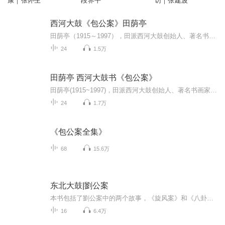
康｜张怀生
段界平
访｜张建波
西河大鼓《包公案》田荫亭
田荫亭（1915～1997），田派西河大鼓创始人、著名书画家。字悦川，号省骄，原籍河北省河间市。西河大鼓艺术炉火纯青，说、唱、做、念臻于完美，创词编曲无一不佳，弟子数十人，再传弟子多不胜数，优秀门人有河北省曲协副主席段少舫、著名曲艺家赵连甲等。...
24
1.5万
田荫亭 西河大鼓书《包公案》
田荫亭(1915~1997)，田派西河大鼓创始人、著名书画家。字悦川，号省骄，原籍河北省河间卧佛堂乡河西村。田荫亭到了中年时期，西河大鼓艺术已达炉火纯青之境，说、唱、做、念臻于完美，创词编曲无一不佳，弟子数十人，再传弟子多不胜数，优秀门人有河北省曲协副主席段少舫、著名曲艺家赵连甲等。
24
1.7万
《包公案全集》
68
15.6万
东北大鼓|劉公案
本书包括了劉公案中的两个故事，《旋风案》和《八卦寨》 演唱 郝崇华 伴奏 付贵安 本书录制与郝崇华老师的快手直播间 音频来源于网络，侵权必删，如有侵权，请私信 免责声明 本主播提供的戏曲资源收集于互联网和朋友赠送，仅供欣赏， 学习交流，如存在版权问题或侵犯您的利益请通知我们，将立即给予删除。
16
6.4万