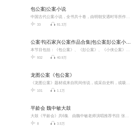
包公案|公案小说
中国古代公案小说，全书共十卷，由明朝安遇时等所作。以宋朝清官包拯为主角，叙述了百余个包公断案的故事。
33
81.3万
公案书|石家兴公案作品合集|包公案彭公案小侠公案
本节目包括：《包公案》、《彭公案》、《小侠公案》、《古今公案集》四篇书目。彭公案“彭公”指的是清朝康熙年间的循吏彭鹏。书中大部份情节实属虚构，描述了彭公在江湖豪侠的帮助下，如何惩治贪官恶霸、绿林草寇的故事。塑造了李七侯、黄三太、杨香武、...
932
40.9万
龙图公案《包公案》
《龙图公案》题材或来自民间传说，或采自史料，或吸收曲艺精华，或取自时事近作。内容大都是包公明断谋财害命、仗势凌人以及奸盗诈骗等案，塑造了一个刚直正义的清官形象，同时夹杂了大量封建伦理道德说教和因果报应思想。故事情节较为生动曲折，但语言呆滞平庸。对后世公案小说有一定的影响。
101
1.1万
平龄会 魏中敏大鼓
大鼓《平龄会》共6集 由魏中敏老师演唱推荐书目 张志云大鼓书《地宝图》《三十六侠寇公案》刘汉飞大鼓《金枪小五梅》《罗家将》牛崇光大鼓书《呼杨合兵》《凌霄汉》...
8
3.5万