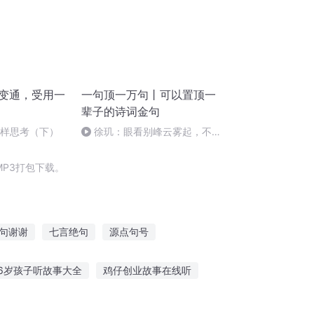
|变通，受用一
一句顶一万句丨可以置顶一
辈子的诗词金句
一样思考（下）
徐玑：眼看别峰云雾起，不知
身也在云间
P3打包下载。
句谢谢
七言绝句
源点句号
一句话不过三个字
等一句晚安
6岁孩子听故事大全
鸡仔创业故事在线听
故事笑话大全
听故事时候借助什么