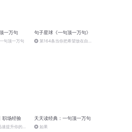
句顶一万句
句子星球《一句顶一万句》
一句顶一万句
第164条当你把希望放在自己
身上时，你会选择奔跑
丨职场经验
天天读经典：一句顶一万句
想迅速提升你的思
如果