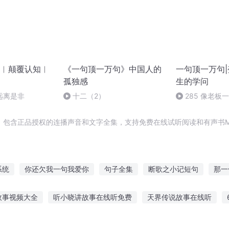
︱颠覆认知︱
《一句顶一万句》中国人的
一句顶一万句
孤独感
生的学问
远离是非
十二（2）
285 像老板
，包含正品授权的连播声音和文字全集，支持免费在线试听阅读和有声书M
系统
你还欠我一句我爱你
句子全集
断歌之小记短句
那一
句对不起
木神句芒
王家少爷王半句
千万回眸不如一句你好
故事视频大全
听小晓讲故事在线听免费
天界传说故事在线听
句话
一天一句鬼话
遗失的时光和那句话
遇见只欠一句我爱你
述红色故事感受
故事凶猛恐龙在线听
故事说给风听74
王八听