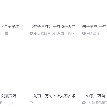
（句子星球
《句子星球》—句顶一万句
句子星球 一
的一生
不是发自内心的东西，就不能
句子星球一句
带来真正的改变。
 刘震云著
一句顶一万句：求人不如求
一句顶一万句
己
记 六（1）
45 如果你