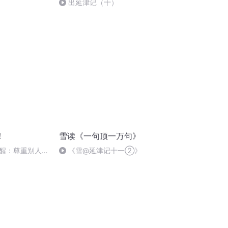
出延津记（十）
！
雪读《一句顶一万句》
醒：尊重别人，
《雪@延津记十一②》