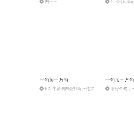
四十三
1 《出延津
一句顶一万句
一句顶一万句
62. 牛爱国四处打听张楚红
学好金句，一
（完）
天