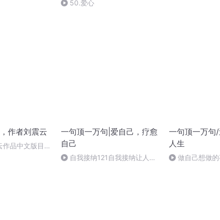
想深度
50.爱心
，作者刘震云
一句顶一万句|爱自己，疗愈
一句顶一万句
自己
人生
云作品中文版目
自我接纳121自我接纳让人把
做自己想做的
握好分寸
的人生