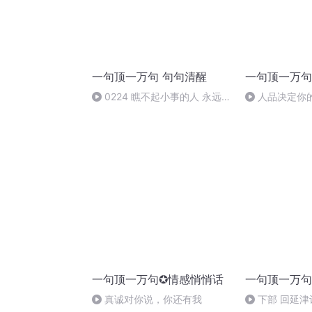
一句顶一万句 句句清醒
一句顶一万句
0224 瞧不起小事的人 永远成
人品决定你
不了大事
一句顶一万句✪情感悄悄话
一句顶一万句
真诚对你说，你还有我
下部 回延津