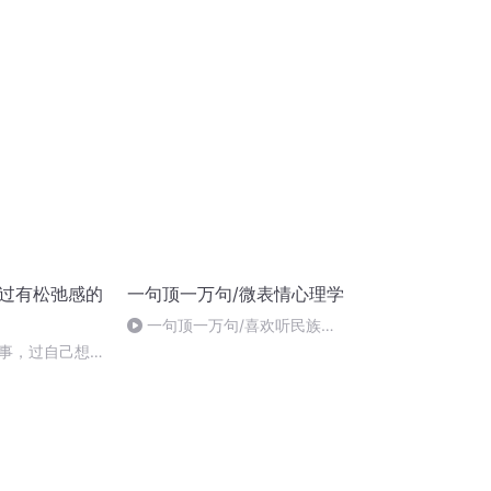
/过有松弛感的
一句顶一万句/微表情心理学
一句顶一万句/喜欢听民族音
乐的人物性格
事，过自己想过