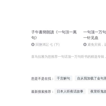
子午書簡朗讀《一句頂一萬
一句顶一万句
句》
一针见血
回鹽津記 七 (下)
避免灾祸，
喜马拉雅为您推荐一句话顶一万句听书的精选专辑
千言解句
自从我加载了金句
您是不是在找：
徐岩记住那四句话
第九十九
日本人听夜话故事
夜里听鬼
最新搜索推荐：
一字一句皆是你
一切只为一
听睡前故事在线看
听爷爷讲