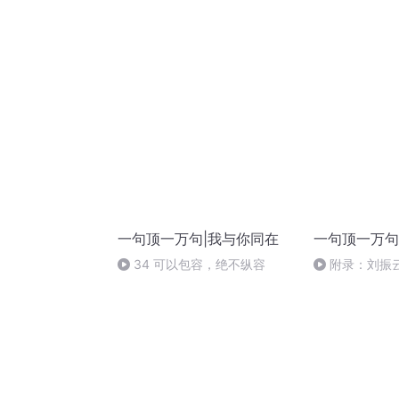
一句顶一万句|我与你同在
一句顶一万句
34 可以包容，绝不纵容
附录：刘振
录。