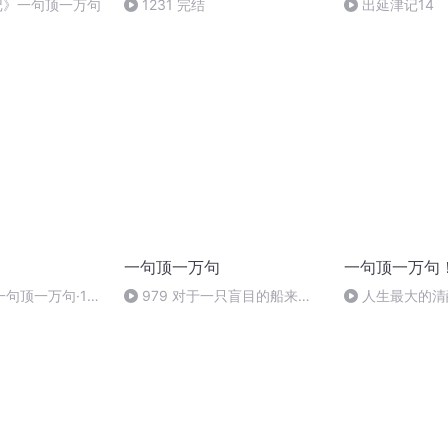
记》一句顶一万句
1231 完结
出延津记14
一句顶一万句
一句顶一万句
句顶一万句·126
979 对于一只盲目的船来
人生最大的清
说，所有方向的风都是逆风【完
优秀自己 750
结】