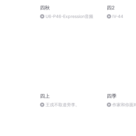
四秋
四2
U6-P46-Expression音频
IV-44
四上
四季
王戎不取道旁李。
作家和你面