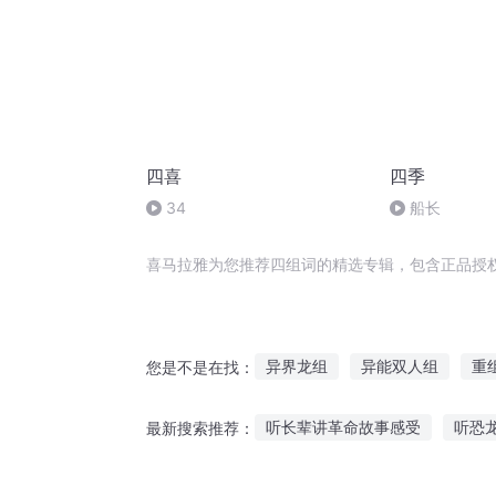
四喜
四季
34
船长
喜马拉雅为您推荐四组词的精选专辑，包含正品授
异界龙组
异能双人组
重
您是不是在找：
末世第一组
异灵二人组
听长辈讲革命故事感受
听恐
最新搜索推荐：
龙组龙王
世界重组者
生
孩子喜欢听故事探案视频
听