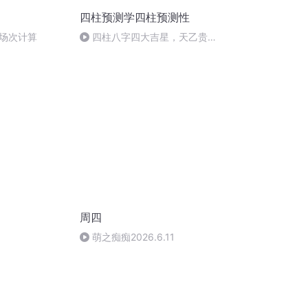
四柱预测学四柱预测性
场次计算
四柱八字四大吉星，天乙贵
人，福星贵人，太极贵人，文昌
贵人
周四
萌之痴痴2026.6.11