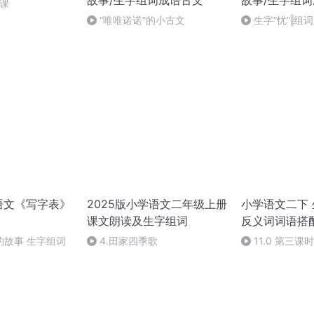
故事/生字组词成语古文
故事/生字组
七课
“唯唯诺诺”的小古文
生字“忧”‖组
语文《写字表》
2025版小学语文二年级上册
小学语文二下
课文朗读及生字组词
反义词词语搭
”的故事 生字组词
4.田家四季歌
11.0 第三课时