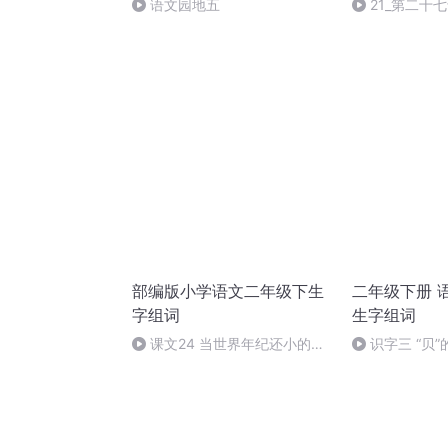
语文园地五
21_第二十
部编版小学语文二年级下生
二年级下册 
字组词
生字组词
课文24 当世界年纪还小的时
识字三 “贝
候 生字组词