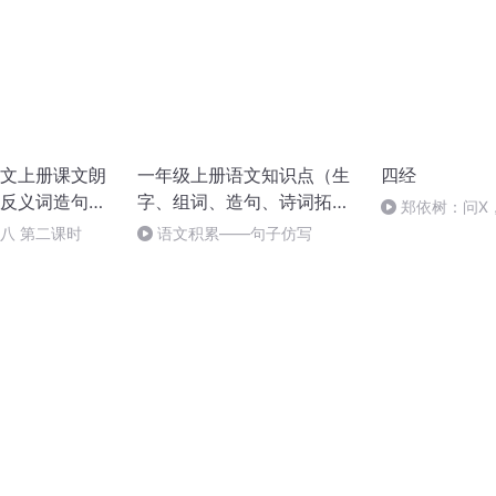
文上册课文朗
一年级上册语文知识点（生
四经
反义词造句诵
字、组词、造句、诗词拓
郑依树：问X
展）
 八 第二课时
语文积累——句子仿写