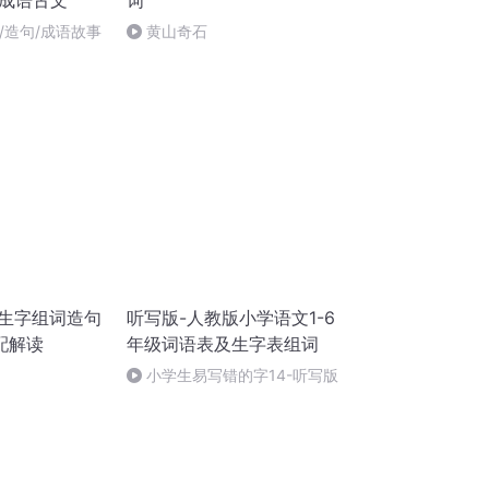
词成语古文
词
词/造句/成语故事
黄山奇石
 生字组词造句
听写版-人教版小学语文1-6
配解读
年级词语表及生字表组词
小学生易写错的字14-听写版