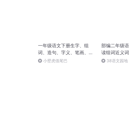
一年级语文下册生字、组
部编二年级语
词、造句、字义、笔画、偏
读组词近义词
旁
读
小壁虎借尾巴
38语文园地