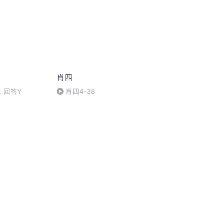
肖四
，回答Y
肖四4-38