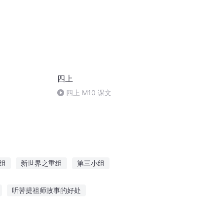
四上
四上 M10 课文
。
组
新世界之重组
第三小组
伏魔四人组
穿越三国之三人组
听菩提祖师故事的好处
伤
助眠视频大全听故事