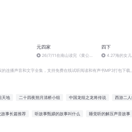
元四家
四下
26/7/11在南山读完《黄公望
4.27海的女儿
年谱》（三）录音80分钟P107-
168
权的连播声音和文字全集，支持免费在线试听阅读和有声书MP3打包下载
组天地
二十四夜朔月清桥小组
中国龙组之龙将传说
西游二人
龙组神将
龙组传说
龙组之穿越异世
重组神界
天道重组
龙故事长篇推荐
听故事甄嬛的故事叫什么
睡觉听的解压声音故事
日快乐山组年上
抖音故事合集完结
小班宝宝听的故事大全
听故事声音太大耳朵受