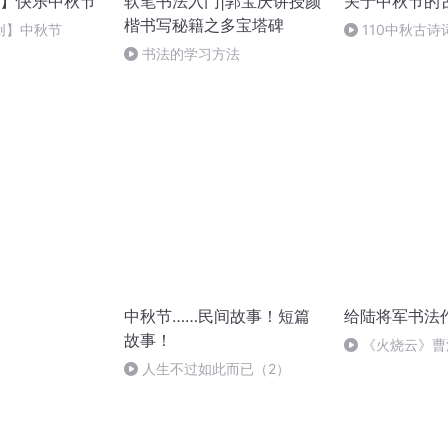
】快乐中秋节
软笔书法入门|郭宝庆讲授颜
关于中秋节的
楷书写秘籍之多宝塔碑
创】中秋节
110中秋古诗
月夜忆舍弟
书法的学习方法
中秋节……民间故事！短篇
给陆将军书法
故事！
《火烧云》曹
人生不过如此而已（2）