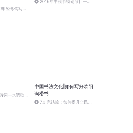
2016年中秋节特别节目—夏
雨品诗成品
塔碑 竖弯钩写法
中国书法文化‖如何写好欧阳
询楷书
诗词―水调歌
7.0 完结篇：如何提升全民书
法文化修养及鉴赏力