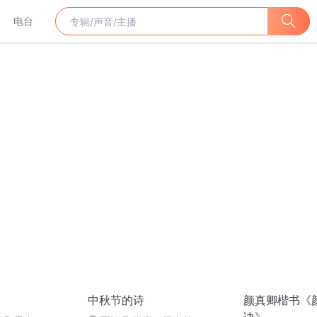
电台
中秋节的诗
颜真卿楷书《