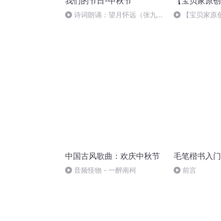
我们的节日-中秋节
【宝贝家原创
诗词朗诵：望月怀远（张九
【宝贝家原
龄），朗读者：张悦
中国古风歌曲：欢庆中秋节
毛笔楷书入门
音频怪物 - 一醉南柯
前言