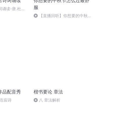
古诗词诵读
你想要的中秋节怎么过最舒
服
词诵读-唐.杜甫-
【直播回听】你想要的中秋节
怎么过最舒服
作品配音秀
楷书要论 章法
浩宸诗
八 章法解析