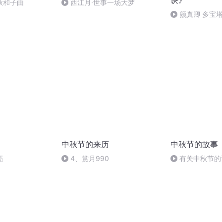
诀》
秋和子由
西江月·世事一场大梦
颜真卿 多宝
视频
中秋节的来历
中秋节的故事
亮
4、赏月990
有关中秋节的
头.明月几时有