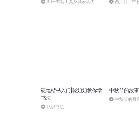
30--书写工具及其表现力
西江月・中
硬笔楷书入门|晓姐姐教你学
中秋节的故事
书法
中秋节的月
认识书法