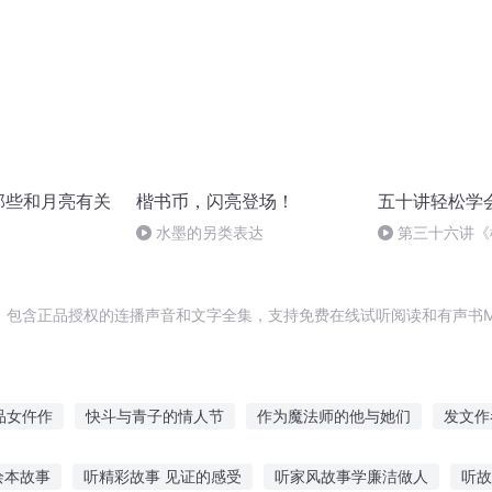
那些和月亮有关
楷书币，闪亮登场！
五十讲轻松学
水墨的另类表达
第三十六讲《
不辍”》
，包含正品授权的连播声音和文字全集，支持免费在线试听阅读和有声书M
品女仵作
快斗与青子的情人节
作为魔法师的他与她们
发文作
二个情人节
最后一个情人节
死神的作品
作弊法师人生
那
绘本故事
听精彩故事 见证的感受
听家风故事学廉洁做人
听故