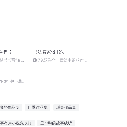
会楷书
书法名家谈书法
楷书书写“临池
79.沃兴华：章法中组的作用
和表现
P3打包下载。
者的作品页
四季作品集
瑾壹作品集
年那月那时节
作死的节奏
作品名称
事有声小说鬼吹灯
丑小鸭的故事线听