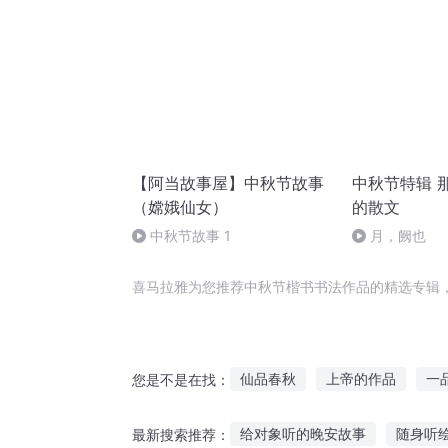
【阿当故事屋】中秋节故事
中秋节特辑 
（嫦娥仙女）
的散文
中秋节故事 1
月，阙也
喜马拉雅为您推荐中秋节楷书书法作品的精选专辑
仙品春秋
上帝的作品
一
您是不是在找：
万法春秋
魔法狂欢节
十
给对象听的晚安故事
随身听
最新搜索推荐：