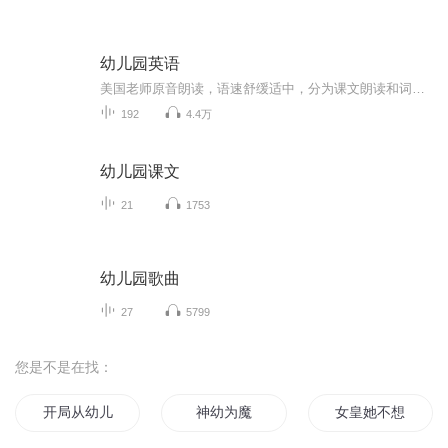
幼儿园英语
美国老师原音朗读，语速舒缓适中，分为课文朗读和词汇朗读与跟读。 这是我最喜欢的一套英语启蒙教材，按社会学、科学和语言艺术等设计课程单元，non-fiction和fiction合理搭配，既培养了孩子的学习兴趣，又帮助孩子构建知识库，特别适合3-12岁的英语启蒙者。 分PREK 和K两个系列，每个系列四册，共八册。 每一册分三章，每章含四个单元： Chapter 1: Social Studies-Histories and Geography Chapter 2: Science Chapter 3: Language-Mathematics-Visual Arts-Music
192
4.4万
幼儿园课文
21
1753
幼儿园歌曲
27
5799
您是不是在找：
开局从幼儿园开始
神幼为魔
女皇她不想上幼儿