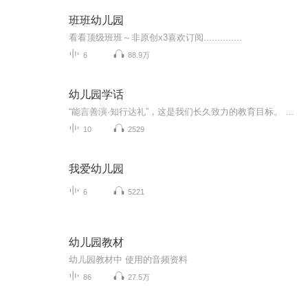
班班幼儿园
看看顶级班班～非原创x3喜欢订阅..............
6
88.9万
幼儿园学话
“能言善演·知行达礼”，这是我们长久致力的教育目标。 我们努力把艺术教育和素质教育成功对接，我们用心把专业 教育和大众教育完美融合。 从1996年——创业之初，我们曾把口才教师拟作为“医生”、 “教练”和“导演”，并以此作为我们自己的工作方向和行业标准： 有那么多母语发音不准、口语表达不清的孩子需要“医生”； 有那么多天资聪慧的孩子如果经过专业“教练”的调教，就会举止 出众、仪态高雅；“孩子们都是天生的演员”，我们就是“导演”， 挖掘他们的天分，为孩子们在人生的舞台上有更多的精彩！ 就是我们现在做的，未来要做的，并且一直要做的事业！ 我们可能更了解孩子！我们可能找到了教育的真谛！我们知道 孩子需要什么，我们了解家长需要什么，我们也清楚能为社会奉献 什么！艺术是美好的，教育是高尚的，在我们这里你会看到孩子们 快乐地改变和提高。 如今，我们已经有了“全景纷呈教学法”、“习惯矫正教学法”、 “一气呵成教学法”；有了“艺素融合教育方略”；有了五大运作 体系；有了这套幼儿园专用系列教材；有了父母教育能力训练系列 教材；有了上至东北下至江南的上百家分校，将来我们还会有…… 为了孩子我们一直在努力！ 欢迎来亲自体验，并真诚相邀 —— 与我们同行！
10
2529
我爱幼儿园
6
5221
幼儿园教材
幼儿园教材中 使用的音频资料
86
27.5万