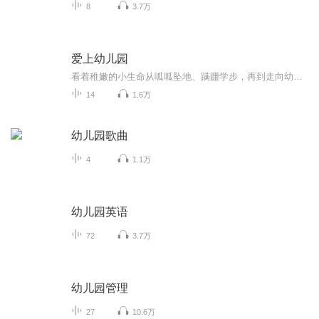
8
3.7万
爱上幼儿园
看着稚嫩的小生命从呱呱坠地、蹒跚学步，再到走向幼儿园的门口，每一对父母的心中，是怎样的欣慰与不舍！为了迎接孩子人生中第一个重大的转折时刻，在这个阶段，父母需要做出一些行动上的支持和配合，帮助孩子更好地适应幼儿园的生活，以便日后更好地学习。
14
1.6万
幼儿园歌曲
4
1.1万
幼儿园英语
72
3.7万
幼儿园管理
27
10.6万