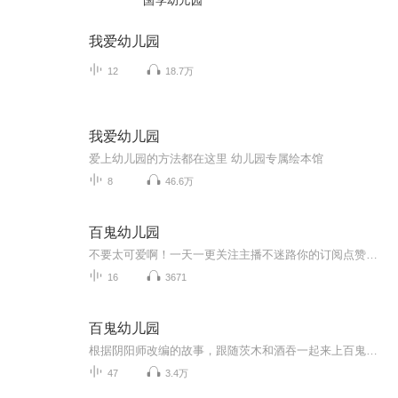
国学幼儿园
我爱幼儿园
12
18.7万
我爱幼儿园
爱上幼儿园的方法都在这里 幼儿园专属绘本馆
8
46.6万
百鬼幼儿园
不要太可爱啊！一天一更关注主播不迷路你的订阅点赞收藏评论是我创作的动力
16
3671
百鬼幼儿园
根据阴阳师改编的故事，跟随茨木和酒吞一起来上百鬼幼儿园吧！（目前已停更）
47
3.4万