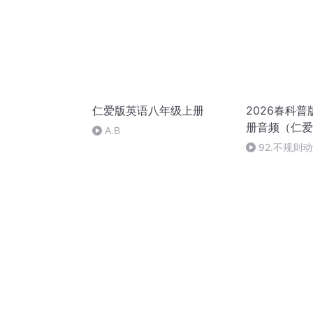
仁爱版英语八年级上册
2026春科
册音频（仁爱
A.B
92.不规则动词表
Verbs