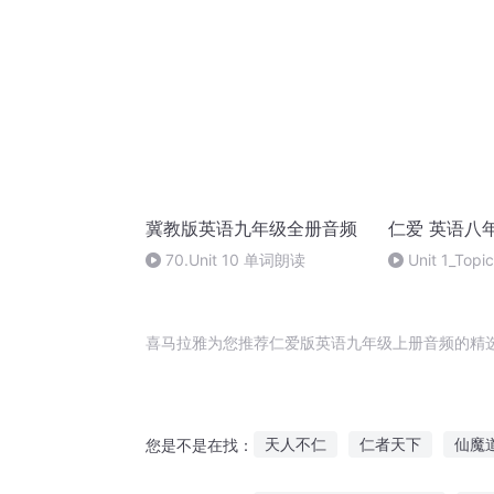
冀教版英语九年级全册音频
仁爱 英语八
70.Unit 10 单词朗读
Unit 1_Topi
喜马拉雅为您推荐仁爱版英语九年级上册音频的精
天人不仁
仁者天下
仙魔
您是不是在找：
天下归仁
圣人不仁
万能