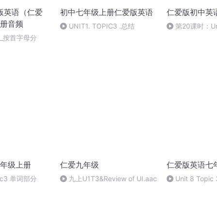
普版英语（仁爱
初中七年级上册仁爱版英语
仁爱版初中英
册音频
UNIT1. TOPIC3 .总结
第20课时：Unit
Section C
频_按首字母分
年级上册
仁爱九年级
仁爱版英语七
pic3 单词部分
九上U1T3&Review of UI.aac
Unit 8 Topi