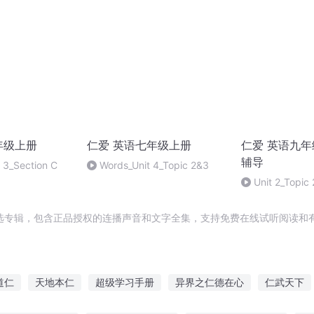
年级上册
仁爱 英语七年级上册
仁爱 英语九年
辅导
c 3_Section C
Words_Unit 4_Topic 2&3
Unit 2_Topic
选专辑，包含正品授权的连播声音和文字全集，支持免费在线试听阅读和有
道仁
天地本仁
超级学习手册
异界之仁德在心
仁武天下
升级系统第一版
火影之我有神级模版
星空频道
我穿越到了女