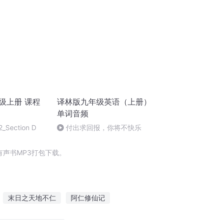
级上册 课程
译林版九年级英语（上册）
单词音频
 2_Section D
付出求回报，你将不快乐
声书MP3打包下载。
末日之天地不仁
阿仁修仙记
频
穿越之仁者王天下
武者仁心