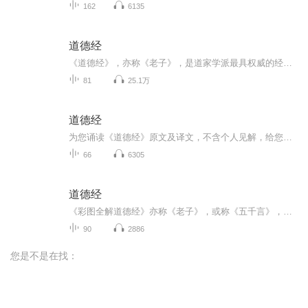
162
6135
道德经
《道德经》，亦称《老子》，是道家学派最具权威的经典著作，也是我国第一部用诗话语言阐述的中国哲学典籍。全书共计81章，文约5000言，涉及到哲学，伦理学，政治学，军事学等诸多学科，被后人尊称为治国治家，治学修身的秘籍宝典。
81
25.1万
道德经
为您诵读《道德经》原文及译文，不含个人见解，给您更广阔的思考空间。每日更新，助您在忙碌之中涤炼内心，修身养性。 欢迎评论、关注，您的支持是我坚持的动力...
66
6305
道德经
《彩图全解道德经》亦称《老子》，或称《五千言》，是道家学派最具权威的经典著作，它文约意丰，涵盖哲学、政治学、军事学等诸多学科，其内容博大精深、玄奥无极、涵括百家、包容万物，被后人尊奉为治国、齐家、为学、修身的宝典。这部被誉为“万经之王”...
90
2886
您是不是在找：