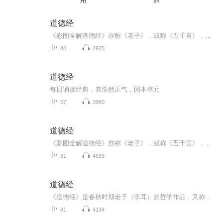
用
解
道德经
《彩图全解道德经》亦称《老子》，或称《五千言》，是道家学派最具权威的经典著作，它文约意丰，涵盖哲学、政治学、军事学等诸多学科，其内容博大精深、玄奥无极、涵括百家、包容万物，被后人尊奉为治国、齐家、为学、修身的宝典。这部被誉为“万经之王”...
88
2925
道德经
每日诵读经典，养浩然正气，固本培元
57
3980
道德经
《彩图全解道德经》亦称《老子》，或称《五千言》，是道家学派最具权威的经典著作，它文约意丰，涵盖哲学、政治学、军事学等诸多学科，其内容博大精深、玄奥无极、涵括百家、包容万物，被后人尊奉为治国、齐家、为学、修身的宝典。这部被誉为“万经之王”...
81
4533
道德经
《道德经》是春秋时期老子（李耳）的哲学作品，又称《道德真经》、《老子》、《五千言》、《老子五千文》，是中国古代先秦诸子分家前的一部著作，为其时诸子所共仰，是道家哲学思想的重要来源。道德经分上下两篇，原文上篇《德经》、下篇《道经》，不分章，后改为《道经》37章在前，第38章之后为《德经》，并分为81章。 《道德经》，文本以哲学意义之“道德”为纲宗，论述修身、治国、用兵、养生之道，而多以政治为旨归，乃所谓“内圣外王”之学，文意深奥，包涵广博 ，被誉为万经之王。 《道德经》是中国历史上最伟大的名著之一，对传统哲学、科学、政治、宗教等产生了深刻影响。据联合国教科文组织统计，《道德经》是除了《圣经》以外被译成外国文字发布量最多的文化名著 据文献记载，老子静思好学，知识渊博。他的老师商容教授知识过程中，老子总是寻根问底，对知识非常的渴望。为了解开自己的疑惑，他经常仰头观日月星辰，思考天上之天为何物，以至于经常睡不着觉。后来，商容老师“实乃老夫之学有尽。”推荐老子入周都深造。文献记载：”老子入周，拜见博士，入太学，天文、地理、人伦，无所不学，《诗》《书》《易》《历》《礼》《乐》无所不览，文物、典章、史书无所不习，学业大有长进。博士又荐其入守藏室为吏。守藏室是周朝典籍收藏之所，集天下之文，收天下之书，汗牛充栋，无所不有。”通过这段经历，老子积累了丰富的学识，也使他远近闻名。 老子生于春秋战国时期，当时的环境是周朝势微，各诸侯为了争夺霸主地位，战争不断。严酷的动乱与变迁，让老子目睹到民间疾苦，作为周朝的守藏史，于是他提出了治国安民的一系列主张。 函谷关令尹喜对《道德经》的成书也起了巨大作用，他少时即好观天文、爱读古籍，修养深厚。司马迁在《史记老子传》中记载老子“居周久之，见周之衰，乃遂去。至关，关（令）尹喜曰：子将隐矣，强为我著书，于是老子言道德五千言而去，莫知始终”，尹喜感动了老子，老子遂以自己的生活体验和以王朝兴衰成败、百姓安危祸福为鉴，溯其源，著上、下两篇，共五千言，即《道德经》。
81
4134