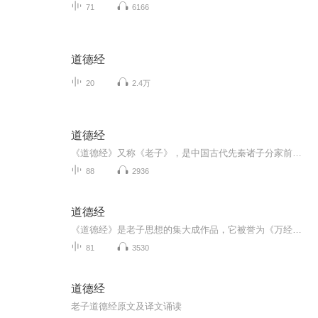
71
6166
道德经
20
2.4万
道德经
《道德经》又称《老子》，是中国古代先秦诸子分家前的一部著作，为其时诸子所共仰，传说是春秋时期的老子李耳所撰写，是道家哲学思想的重要来源。《道德经》分为上下两篇，原文上篇《德经》、下篇《道经》，不分章，后改为《道经》在前，《德经》在后，并...
88
2936
道德经
《道德经》是老子思想的集大成作品，它被誉为《万经之王》的神奇宝典，对中国古老的哲学，科学，政治，宗教等，产生了深刻的影响，它的世界意义也日渐显著，越来越多的西方学者不遗余力地探求其中的科学奥秘，寻求人类文明的源头，深究古代智慧的底蕴。
81
3530
道德经
老子道德经原文及译文诵读