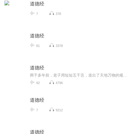
道德经
7
378
道德经
81
3378
道德经
两千多年前，老子用短短五千言，道出了天地万物的规律与人生的智慧。如今，我们用现代语言重新聆听它：无为而有为，柔弱而至强。这里不讲玄虚，只讲生活中的“道”。一念放下，皆为自在；一悟入心，万事通达。跟随老子的思想，找回内心的平衡与清明。
92
4796
道德经
7
9212
道德经