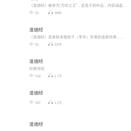
《道德经》被誉为“万经之王”，是老子的作品，内容涵盖哲学、伦理学、政治学、军事学等诸多学科，曾被后人尊奉为治国、齐家、修身、为学的宝典。它对我国的哲学、科学、政治、宗教等都产生了深远的影响，体现了古人的一种世界观和人生观。先秦诸子以及国...
81
3995
道德经
《道德经》是春秋末期老子（李耳）所著的道家经典，又称《老子》《五千言》，共81章约5000字。它以“道”为核心，提出“道法自然”的宇宙观、“无为而治”的治理与修养理念，蕴含“上善若水”的处世智慧及“祸福相依”的辩证思维，是中国传统文化的重要典...
81
3378
道德经
经典传统
516
1.7万
道德经
267
1.1万
道德经