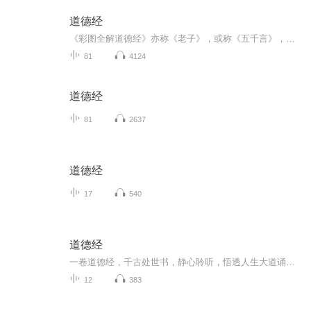
道德经
《彩图全解道德经》亦称《老子》，或称《五千言》，是道家学派最具权威的经典著作，它文约意丰，涵盖哲学、政治学、军事学等诸多学科，其内容博大精深、玄奥无极、涵括百家、包容万物，被后人尊奉为治国、齐家、为学、修身的宝典。这部被誉为“万经之王”...
81
4124
道德经
81
2637
道德经
17
540
道德经
一卷道德经，千古处世书，静心聆听，悟透人生大道诵读老子五千真言，以道静心，从容应对人间纷扰
12
383