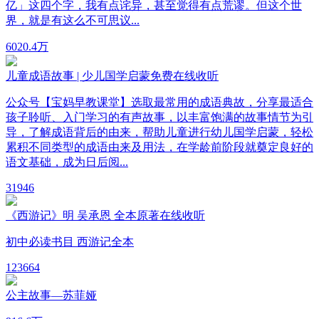
亿」这四个字，我有点诧异，甚至觉得有点荒谬。但这个世
界，就是有这么不可思议...
60
20.4万
儿童成语故事 | 少儿国学启蒙免费在线收听
公众号【宝妈早教课堂】选取最常用的成语典故，分享最适合
孩子聆听、入门学习的有声故事，以丰富饱满的故事情节为引
导，了解成语背后的由来，帮助儿童进行幼儿国学启蒙，轻松
累积不同类型的成语由来及用法，在学龄前阶段就奠定良好的
语文基础，成为日后阅...
3
1946
《西游记》明 吴承恩 全本原著在线收听
初中必读书目 西游记全本
12
3664
公主故事—苏菲娅