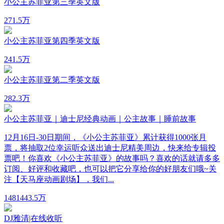
小公主苏菲亚第三季英文版
27
1.5万
小公主苏菲亚第四季英文版
24
1.5万
小公主苏菲亚第二季英文版
28
2.3万
小公主苏菲亚｜迪士尼经典动画｜公主故事｜睡前故事
12月16日-30日期间，《小公主苏菲亚》累计获得1000张月
票，将抽取2位幸运听众送出迪士尼精美周边，快来给专辑投
票吧！你喜欢《小公主苏菲亚》的故事吗？喜欢的话就请多多
订阅、好评和收藏吧，也可以把它分享给你的好朋友们哦~关
注【天马座动画剧场】，我们...
148
1443.5万
DJ雅清|在线收听