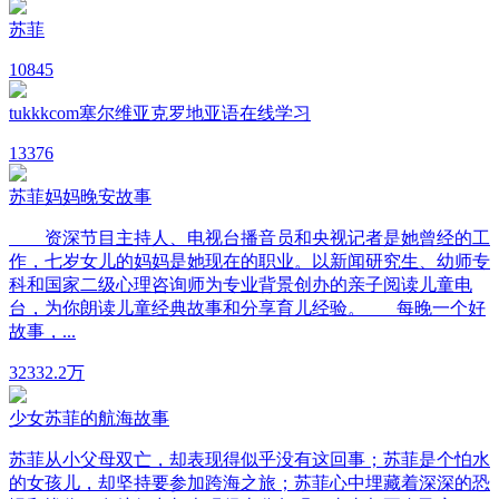
苏菲
10
845
tukkkcom塞尔维亚克罗地亚语在线学习
13
376
苏菲妈妈晚安故事
资深节目主持人、电视台播音员和央视记者是她曾经的工
作，七岁女儿的妈妈是她现在的职业。以新闻研究生、幼师专
科和国家二级心理咨询师为专业背景创办的亲子阅读儿童电
台，为你朗读儿童经典故事和分享育儿经验。 每晚一个好
故事，...
323
32.2万
少女苏菲的航海故事
苏菲从小父母双亡，却表现得似乎没有这回事；苏菲是个怕水
的女孩儿，却坚持要参加跨海之旅；苏菲心中埋藏着深深的恐