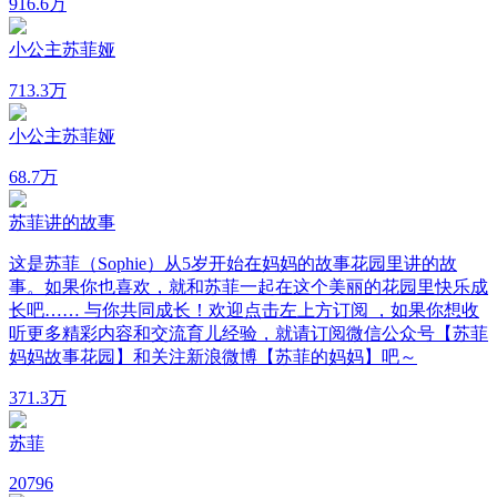
9
16.6万
小公主苏菲娅
7
13.3万
小公主苏菲娅
6
8.7万
苏菲讲的故事
这是苏菲（Sophie）从5岁开始在妈妈的故事花园里讲的故
事。如果你也喜欢，就和苏菲一起在这个美丽的花园里快乐成
长吧…… 与你共同成长！欢迎点击左上方订阅 ，如果你想收
听更多精彩内容和交流育儿经验，就请订阅微信公众号【苏菲
妈妈故事花园】和关注新浪微博【苏菲的妈妈】吧～
37
1.3万
苏菲
20
796