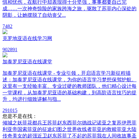
惧和忧伤，在航行中却表现得十分坚强，事事都要自己完
成……一次神奇惊险的家族跨海之旅，驱散了苏菲内心深处的
阴影，让她摆脱了自幼丧父...
7
482
克罗地亚语在线学习网
90
2891
加泰罗尼亚语在线课堂
加泰罗尼亚语在线课堂 - 专业引领，开启语言学习新征程描
述：加泰罗尼亚语在线课堂，为你的语言学习梦想保驾护航。
这里有一支经验丰富、专业过硬的教师团队，他们精心设计每
一堂课程，从加泰罗尼亚语的基础构建，到高阶语言技巧的提
升，均进行细致讲解与指...
29
1015
您是不是在找：
倾城之妖菲
花都兵王苏菲赵东
西菲尔德战记
诺亚之复苏
伊恩菲
利亚帝国
索菲亚的征途
幻图之世界收线者
菲亚的救赎
菲亚大陆
传奇
美女的超强近卫赵东苏菲
了不起的苏菲
我在人间收故事
圣