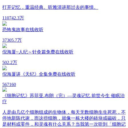
打开记忆，重温经典。听雅清讲那过去的事情。
1107
42.3万
恐怖鬼故事在线收听
37
305.7万
倪海厦~人纪～针灸篇免费在线收听
50
2.2万
倪海厦讲《天纪》全集免费在线收听
56
7160
《细胞记忆》苏菲亚.布朗（完）—灵魂记忆 前世今生 催眠治
疗
人是由几亿个细胞组成的生物体，每天无数细胞生生死死，不
停地新陈代谢，而这些细胞，就像一栋大楼的砖块或磁砖，只
是材料或零件，和灵魂有什么关系？当我第一次听到「细胞记