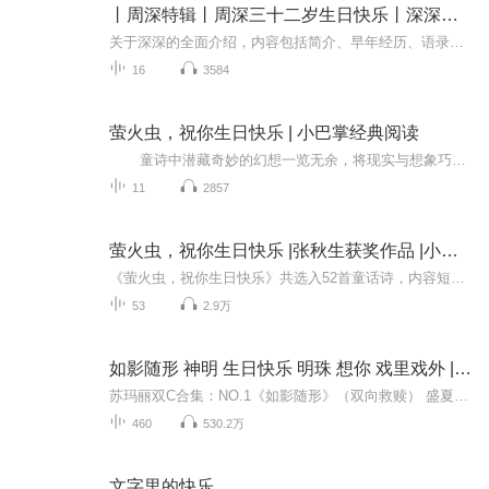
丨周深特辑丨周深三十二岁生日快乐丨深深加油丨
关于深深的全面介绍，内容包括简介、早年经历、语录、歌曲等多种元素，适合生米听~"如果有一天，当你努力了，梦想会来找你”永远支持深深~″永远不要忘记自己有光，也永远不要忘记自己有梦”
16
3584
萤火虫，祝你生日快乐 | 小巴掌经典阅读
童诗中潜藏奇妙的幻想一览无余，将现实与想象巧妙地融合在一起，童趣盎然。选择主题丰富、体裁不同的杰出篇目组合成集，适合小学各个年龄段读者的阅读需求和审美能力。让孩子们在诗和童话中，扩展想象力、幻想力和语言文字的运用能力，感悟纯正...
11
2857
萤火虫，祝你生日快乐 |张秋生获奖作品 |小巴掌童话故事 |激发宝宝想象力
《萤火虫，祝你生日快乐》共选入52首童话诗，内容短小精致，节奏明快，耐人品读。生日的夜晚，我要拿着生日蜡烛去院子了走走，树上的小鸟、草丛里的虫子，会不会把我当作一只萤火虫。它们会说，萤火虫，祝你生日快乐吗？童诗中潜藏奇妙的幻想一览无余，将...
53
2.9万
如影随形 神明 生日快乐 明珠 想你 戏里戏外 |苏玛丽合集|阿伤x晏沉x三条
苏玛丽双C合集：NO.1《如影随形》（双向救赎） 盛夏VS骆寒东 NO.2《神明》（战乱中的救赎文）周穗VS邢明NO.3《生日快乐》（破镜重圆）徐若凝VS谢屹诚NO.4《想你》（姐弟恋）杭锦VS陈霖N...
460
530.2万
文字里的快乐