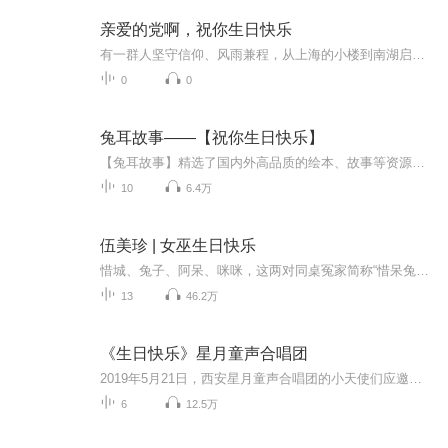
亲爱的党啊，祝你生日快乐
有一群人坚守信仰、风雨兼程，从上海的小楼到南湖启航，从南昌的枪声到巍巍井冈，他们用血肉捍卫了祖国的大好河山，领导我们建设家乡。如今，繁荣盛世如期，是他们为我们谱写下的一篇篇乐章。 《亲爱的党啊，祝你生日快乐》，在腾格尔饱含深情的歌声中，有每一位中华儿女对祖国母亲的深切祝福与无尽感慨，我们的党啊，历经100年风雨砥砺前行，在这个特殊的日子里，祝您生日快乐！
0
0
兔耳故事——【祝你生日快乐】
【兔耳故事】精选了国内外高品质的绘本、故事等资源，种类齐全，并由专业的配音人员做成优质有声读物。兔耳故事app 海量的故事内容中，习惯培养、启蒙认知、情感培养、童话故事 、勇气冒险、让孩子们在各种精美的插画和富有感情的朗读中，潜移默化的影响TA，让Ta在不自觉中认知自我，学习情绪表达与控制、培养好的习惯和独立性格的养成。而且兔耳故事还专门提供了手工课视频、简笔画视频等帮助父母亲和宝宝一起提高动手能力。迷你故事王国，尽在兔耳故事~过生日是每个小朋友最期待的日...
10
6.4万
伍美珍 | 女巫生日快乐
惜城、兔子、阿呆、咪咪，这两对同桌冤家简称“惜呆兔咪”。她们之间的故事风靡无数小学，而在《女巫生日快乐》中，她们共同经历了神奇又魔幻的怪异之旅，她们居然探查到了有关女巫的小线索！这群女孩的鬼马精灵和小吵小闹不仅会让孩子想到自己的校园生活，主人公之间有爱的互动还会让孩子学会包容学会理解，让友谊的小船永远不翻！
13
46.2万
《生日快乐》星月童声合唱团
2019年5月21日，西安星月童声合唱团的小天使们应邀参加央视七巧板栏目的「快乐宝贝爱唱歌」系列节目录制，演唱爱国主题原创歌曲《生日快乐》，一个个身穿红色礼服的孩子们像一朵朵盛开在祖国大地的鲜花，他们用稚嫩的童声为祖国母亲70岁生日送上最真挚的祝福，精彩的表演受到了全场评委和观众的一致肯定！
6
12.5万