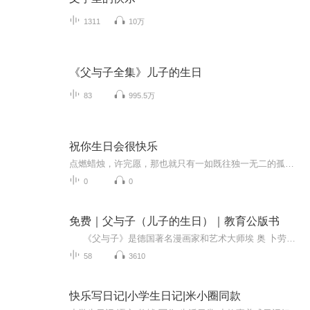
1311
10万
《父与子全集》儿子的生日
83
995.5万
祝你生日会很快乐
点燃蜡烛，许完愿，那也就只有一如既往独一无二的孤独能在唱响生日快乐时在手中挥舞。 于是便慢一些点，慎重一些考虑，最好能慢上一整晚，一整天，好不那么像个倒着飞的气球，不太合群。 祝生日快乐。 我说的是我。
0
0
免费｜父与子（儿子的生日）｜教育公版书
《父与子》是德国著名漫画家和艺术大师埃 奥 卜劳恩的经典作品，作品塑造了善良、正直、宽容的“父与子”形象，内容贴近生活，让人捧腹的同时又能切身感受到父子之间浓浓的情意，深深地打动了无数读者的心。每一幅小而精湛的画面闪耀着智慧的光...
58
3610
快乐写日记|小学生日记|米小圈同款