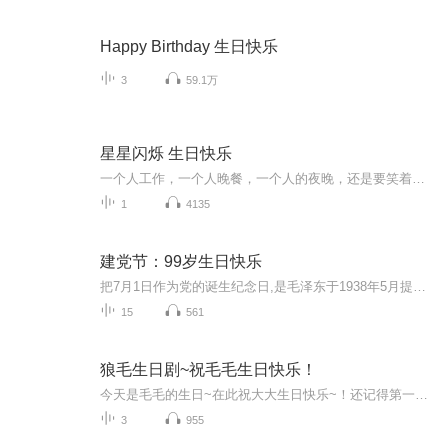
Happy Birthday 生日快乐
3
59.1万
星星闪烁 生日快乐
一个人工作，一个人晚餐，一个人的夜晚，还是要笑着面对生活。蜡烛点亮了的那一刻，有些话想对自己说：星星闪烁，生日快乐。今日就在星星的微光中，脱下外壳，做一回自我。《星星闪烁 生日快乐》是一首温暖的歌，郭小萍用动人的音色演绎得十分完美。 愿我们，都能快乐，不准难过。
1
4135
建党节：99岁生日快乐
把7月1日作为党的诞生纪念日,是毛泽东于1938年5月提出来的。当时,毛泽东在《论持久战》一文中提出:"今年七月一日,是中国共产党建立十七周年纪念日。”这是中央领导同志第一次明确提出"七一”是党的诞生纪念日。
15
561
狼毛生日剧~祝毛毛生日快乐！
今天是毛毛的生日~在此祝大大生日快乐~！还记得第一次听你的声音，就爱上了，从此你的本命地位不可动摇，真的很喜欢你，一直为没能更早地遇见你遗憾着，但是，又为能遇见你而庆幸！会一直默默地支持你哦~一直爱你，祝你幸福！
3
955