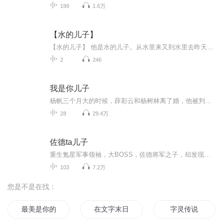
199
1.6万
【水的儿子】
【水的儿子】 他是水的儿子。从水里来又到水里去昨天是河，今天是江，明天是湖明天的明天，还可能变成海端午，我们在人海里想他 他是水的儿子。从水里来又到水里去昨天是冰，今天是霜，明天是雪明天的明天，还可能变成雾端午，我们在迷雾里找他 他是水...
2
246
我是你儿子
杨帆三个月大的时候，薛彩云和杨树林离了婚，他被判给后者。婚后九个半月杨帆就出生了，且五官中丝毫看不出和父亲有相似之处，于是杨家父子的关系成为邻居们饭后找乐子的良好素材。但杨树林想，就算这个儿子不是亲生我也养定了。杨树林对年幼的儿子百般呵...
28
29.4万
佐德ta儿子
重生氪星军事领袖，大BOSS，佐德将军之子，却发现这不是漫画，也不是电影。 在这里，蝙蝠侠和钢铁侠是世交；蚁人和绿魔是生意伙伴；神奇女侠和隐形女可能为了同一个男人大打出手；蜘蛛侠出门有可能遇到蜥蜴博士，但也有可能被毁灭日一顿爆抽…… 另外，绿箭侠和鹰眼，哪个更神准？闪电侠与快银谁才是地球上最快的人？美国队长的盾牌和雷神托尔的锤子一攻一防的，真的不相上下吗？ 绿巨人、奇异博士…… 好吧，多元宇宙是如此的精彩，重生之人表示：九大国度、行星吞噬者、多玛姆、灭霸、达克赛德……我来了！
103
7.2万
您是不是在找：
最美是你的名字
在文字末日生活的日子
字灵传说