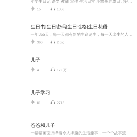
小学生日记 语文 教辅 写作 生活日常 小故事养成日记好习惯，一起来看看小朋友的日记分享吧~
15
1056
生日书|生日密码|生日性格|生日花语
一年365天，每一天都有新的生命诞生，每一天出生的人又都有着独特的性格个性，不同生日的人都会有着不同的命运，为此，让我们查阅您的生日算命书，看看你的生日书都为您展示了怎样一个精彩的世界！365星座生日书算命法源自西方，又被称作365生日书，采用的...
366
2.6万
儿子
4
17.6万
儿子学习
81
2712
爸爸和儿子
一幅幅画面演绎着令人捧腹的生活趣事，一个个故事流淌出父子间浓浓的真情。风靡世界的经典漫画。