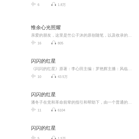
6
1.8万
惟余心光照耀
亲爱的朋友，这里是竺公子沐的原创随笔，以及收录的个人认为有反思价值的文章。言为心声，人生如一埸旅行，是一个不断学习又不断感悟的过程。筚路蓝缕，身边是不断变化着的风景，缓步疾行当由心随，尝试着把所思所见记述下来，窃以为也是一种自我修心。即...
16
805
闪闪的红星
《闪闪的红星》原著：李心田主编：罗艳辉主播：风临树玉，原名马骏。勿忘国耻、勿忘历史！继承和发扬优良传统、革命精神，为中华民族的伟大复兴而努力！
10
43.5万
闪闪的红星
潘冬子在党和革命前辈的指引和帮助下，由一个普通的农家少年成为坚定的革命者的故事。
11
6104
闪闪的红星
5
1.5万