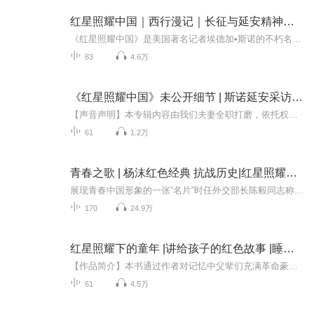
红星照耀中国｜西行漫记｜长征与延安精神｜经典翻译版
《红星照耀中国》是美国著名记者埃德加•斯诺的不朽名著。作者于1936年6月至10月对中国西北革命根据地进行了实地考察，根据考察所掌握的第一手材料完成了该书的写作。斯诺作为一个西方新闻记者，对中国共产党和中国革命作了客观评价，并向全世界作了公正报...
83
4.6万
《红星照耀中国》未公开细节 | 斯诺延安采访全记录
【声音声明】本专辑内容由我们夫妻全职打磨，依托权威史料，声音来自家人声线的AI复刻。历史严谨，拒绝野史。1936年，一个年仅30岁的美国记者埃德加·斯诺，冲破国民党重重封锁，骑着骡子闯入被世人称为"匪区"的陕北黄土高原。在保安破败的窑洞里，毛泽东...
61
1.2万
青春之歌 | 杨沫红色经典 抗战历史|红星照耀中国
展现青春中国形象的一张“名片”时任外交部长陈毅同志称赞电影《青春之歌》：“什么是国际水平，这就是！”【内容简介】这是一部全面反映二十世纪三十年代学生运动的长篇小说，展现了从“九一八”到“一二·九”这个历史时期，北京的一批青年大学生为了反...
170
24.9万
红星照耀下的童年 |讲给孩子的红色故事 |睡前故事
【作品简介】本书通过作者对记忆中父辈们充满革命豪情的红色故事以及作者经历的童年趣事的描写，让新时代的孩子们深入了解战争年代以及新中国成立初期红军战士及其后代走过的不平凡的道路。希望这些故事能让孩子们读到并有所启迪。【作者/主播】作者：赵继...
61
4.5万