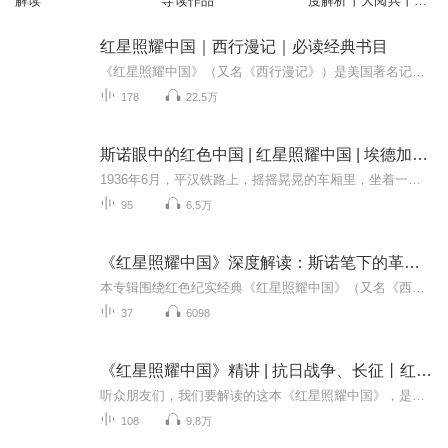
解读
导读作品
度解析丨大阅兵丨红
色文学丨
红星照耀中国｜西行漫记｜必读经典书目
《红星照耀中国》（又名《西行漫记》）是美国著名记者埃德加•斯诺的不朽名著。作者于1936年6月至10月对中国西北革命根据地进行了实地考察，根据考察所掌握的第一手材料完成了《西行漫记》的写作。斯诺作为一个西方新闻记者，对中国共产党和中国革命作了客...
178
22.5万
斯诺眼中的红色中国 | 红星照耀中国 | 埃德加斯诺
1936年6月，平汉铁路上，摇摇晃晃的车厢里，坐着一个金发碧眼的年轻人，他就是埃德加·斯诺。此刻的斯诺，只是一个在中国生活了八年的美国记者，在新闻界默默无闻。八年的时间里，他走遍了大半个中国，目睹了饥荒、内战和日本侵略带来的深重苦难。他越来越...
95
6.5万
《红星照耀中国》深度解读：斯诺笔下的革命中国｜长征
本专辑围绕红色纪实经典《红星照耀中国》（又名《西行漫记》）展开系统深度解读。专辑以埃德加・斯诺 1936 年冲破国民党新闻封锁的西北苏区之行为核心线索，紧扣原著文本逐章拆解，还原采访始末，补足时代语境。内容涵盖三大维度：一是核心事件梳理，深度...
37
6098
《红星照耀中国》精讲 | 抗日战争、长征丨红色文化
听众朋友们，我们要解读的这本《红星照耀中国》，是由美国记者埃德加·斯诺所写的纪实文学作品，它还有一个大家可能更熟悉的原名《西行漫记》。所谓纪实文学，就是记录真实发生过的故事，所以这本书里所讲述的，都是当时中国红区最真实的情况。这本书被公...
108
9.8万