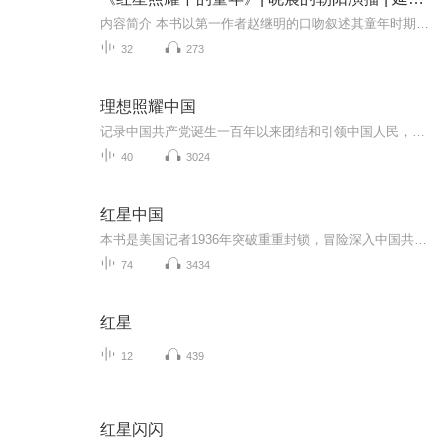
内容简介 本书以第一作者赵继明的口吻叙述其童年时期在延安及父母复员后在父母身边的所见所闻。讲述了其父母投身革命的英勇故事，展示了其父亲与首长之间的深厚情谊，以及父亲的一身正气对他成长的影响；介绍了作者童年时期在延安的所见所闻，再现了革命...
32
273
理想照耀中国
记录中国共产党诞生一百年以来团结和引领中国人民，高擎理想和信仰的炬火，谋求民族独立、人民解放、国家富强，为实现中华民族复兴中国梦不息奋斗的动人征程。《理想照耀中国》各单元主题：《冰与火》：首钢工人转型冬奥冰壶馆制冰师《173米》：兰渝铁路建...
40
3024
红星中国
本书是美国记者1936年突破重重封锁，冒险深入中国共产党领导的陕北革命根据地进行实地采访后写成的纪实经典。作为第一部由西方记者撰写的、全面客观报道中国共产党及其领导人（毛泽东、周恩来等）、红军战士以及苏区人民真实面貌的著作，它打破了当时国民...
74
3434
红星
12
439
红星闪闪