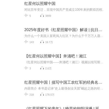
红星何以照耀中国
对比百年变迁，呈现中国共产党成立100年来的辉煌历程。
5
3899
2025年度好书《红星照耀中国》解读 | 抗日战争、长征 | 毛泽东、周恩来、朱德、刘少奇
为什么一个美国人冒死闯入红区？为什么千千万万人愿意为理想赴死？本节目深度解读斯诺的《红星照耀中国》，带你走进红军战士的日常、毛泽东的思想源头，以及中国革命背后的信仰力量。读懂中国近代命运转折的必听之作！
143
16.7万
【红星何以照耀中国】奔涌吧！湘江
《红星何以照耀中国——奔涌吧！湘江》视频以续写斯诺的“西行漫记”、探寻中共建党故事为主轴，以长沙最具有代表性的红色圣地、革命故事为叙事线索，解读长沙这座城市的党史印记，由点及面，解答红星何以照耀中国的当代之问。
3
2.6万
红星照耀中国丨描写中国工农红军的经典名著丨记载毛泽东、周恩来等革命领导人的第一手资料丨曾译为《西行漫记》
内容简介 本书是记录“史上最强创业天团”崛起之路的经典纪实。1936年,美国记者埃德加·斯诺突破封锁,深入陕北苏区,用笔和镜头记录下毛泽东、周恩来等革命领袖的真实面貌。你将在本书中看到一群勇敢的理想主义者如何在最艰苦的条件下用韧性创造奇迹,并改...
218
178.5万
《红星照耀下的童年》| 晓晨的朝阳演播 | 延安记忆 | 革命家风 | 童年往事 | 父辈传奇