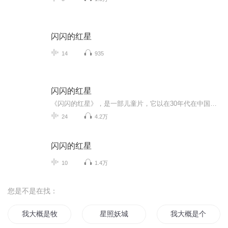
闪闪的红星
14
935
闪闪的红星
《闪闪的红星》，是一部儿童片，它以在30年代在中国革命的红色摇篮江西，一个叫柳溪的山村里，讲述着一个暂时还处在大土豪胡汉三的统治下的几十户贫苦人家里头所发生的故事。故事发生在红军抗击日寇时期。少年潘冬子的父亲响应号召，参加了红军抗击敌军，只剩下母亲与东子相依为命。母亲也是抗敌的积极分子，从小耳濡目染的东子虽然只有11岁，也立下了决心长大参加红军对抗日军。
24
4.2万
闪闪的红星
10
1.4万
您是不是在找：
我大概是牧师
星照妖城
我大概是个假神仙