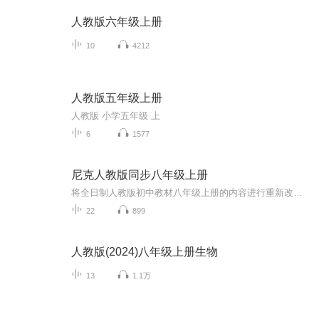
人教版六年级上册
10
4212
人教版五年级上册
人教版 小学五年级 上
6
1577
尼克人教版同步八年级上册
将全日制人教版初中教材八年级上册的内容进行重新改编，梳理出中考知识点，提炼教学重难点，将语音、词汇、语法与英语技能“听、说、读、写”有机地结合。夯实英语基础的同时，提升英语学习技能，让语言学习回归交流的本质，注重培养英语学科的核心素养和...
22
899
人教版(2024)八年级上册生物
13
1.1万