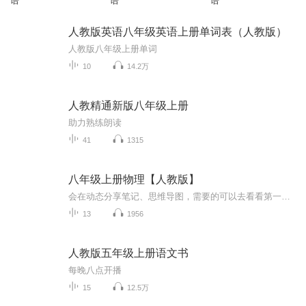
语
语
语
人教版英语八年级英语上册单词表（人教版）
人教版八年级上册单词
10
14.2万
人教精通新版八年级上册
助力熟练朗读
41
1315
八年级上册物理【人教版】
会在动态分享笔记、思维导图，需要的可以去看看第一章 机械运动第二章 声现象第三章 物态变化第四章 光现象第五章 透视及其运用第六章 质量与密度
13
1956
人教版五年级上册语文书
每晚八点开播
15
12.5万