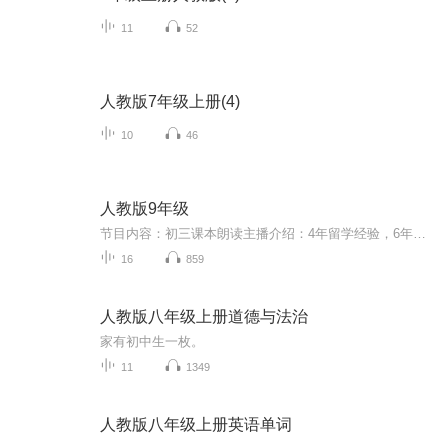
11
52
人教版7年级上册(4)
10
46
人教版9年级
节目内容：初三课本朗读主播介绍：4年留学经验，6年一线教学经验的英语老师。擅长新概念教学，初高中英语教学。适合人群：初三平时常考70-100的同学新初三的同学你将收获：熟悉单元词汇重点，告别语块不理解的问题锻炼语感，练习流利标准的发音
16
859
人教版八年级上册道德与法治
家有初中生一枚。
11
1349
人教版八年级上册英语单词