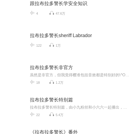
跟拉布拉多警长学安全知识
4
47.6万
拉布拉多警长sheriff Labrador
122
1万
拉布拉多警长非官方
虽然是非官方，但我觉得樱准包括音效都是特别好的\^O^/作者以为可以曝光呢
18
1.2万
拉布拉多警长特别篇
拉布拉多警长特别篇，由小九粉丝和小六六一起播出，希望大家支持
22
5.4万
《拉布拉多警长》番外