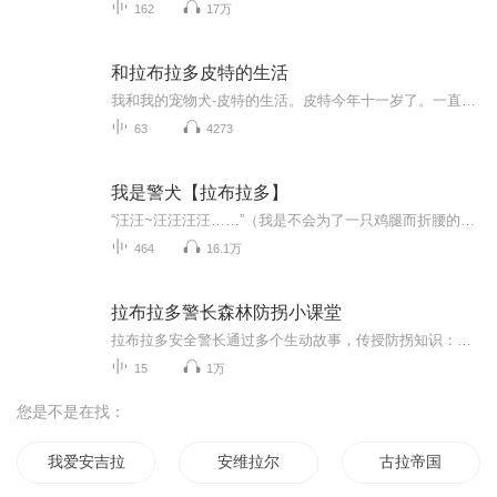
162
17万
和拉布拉多皮特的生活
我和我的宠物犬-皮特的生活。皮特今年十一岁了。一直跟着我。
63
4273
我是警犬【拉布拉多】
“汪汪~汪汪汪汪……”（我是不会为了一只鸡腿而折腰的！）…………这是一条傲娇的拉布拉多成为优秀警犬的故事。千言万语，博君会心一笑。铲屎官！余生请多指教！...
464
16.1万
拉布拉多警长森林防拐小课堂
拉布拉多安全警长通过多个生动故事，传授防拐知识：面对假冒熟人，可用安全密码辨别；拒绝陌生人的糖果玩具等“甜蜜陷阱”；大人向小孩求助应拒绝，让其找其他大人；遇到强行抱走要大声呼救、攻击脆弱部位；网络交友不透露个人信息，不轻易视频、见面；独...
15
1万
您是不是在找：
我爱安吉拉
安维拉尔
古拉帝国