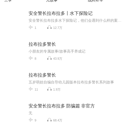
三季
儿故事
战羚羚羊
安全警长拉布拉多丨水下探险记
安全警长拉布拉多水下探险记，他们会遇到什么样的案子呢？我们一起来听一听吧，水下大章鱼，突然袭击，水下的罪犯
1
12.7万
拉布拉多警长
小朋友的专属故事/故事高手养成记
8
43.9万
拉布拉多警长
五岁萌娃自编自导幼儿园版本拉布拉多警长系列故事
11
1.9万
安全警长拉布拉多 防骗篇 非官方
无
9
68.4万