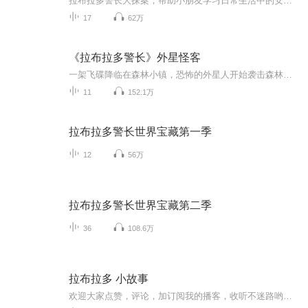
拉布拉多警长大探案，帮助小朋友学习日常生活中的安全知识，啦啦啦啦啦啦
17
62万
《拉布拉多警长》外星怪客
一架飞碟降临在森林小镇，恐怖的外星人开始袭击森林小镇，拉布拉多警长杜兵和警员会怎么阻止他们呢？快来听听吧！
11
152.1万
拉布拉多警长世界宝藏第一季
12
56万
拉布拉多警长世界宝藏第二季
36
108.6万
拉布拉多 小故事
欢迎大家点赞，评论，加订阅我的播客，收听不迷路哟！！！