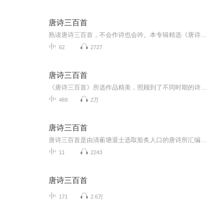
唐诗三百首
熟读唐诗三百首，不会作诗也会吟。本专辑精选《唐诗三百首》传世名篇，以温柔清晰的声音，逐首诵读、浅释意境。带你穿越千年，遇见李白的豪放、杜甫的沉郁、王维的空灵、孟浩然的恬淡。这里有边塞豪情、田园清风、人间悲欢、山河万里。每日一诗，以声为舟...
62
2727
唐诗三百首
《唐诗三百首》所选作品精美，照顾到了不同时期的诗人、各种诗歌体裁和风格，既有代表性，又较通俗易懂，刊行之后广为流传，在当时“风行海内，几至家置一编”，收到了老幼皆宜、雅俗共赏的效果。它是几百年来流传最广、影响最大的唐诗经典选本之一，对普...
469
2万
唐诗三百首
唐诗三百首是由清蘅塘退士选取脍炙人口的唐诗所汇编的。清代康熙年间编纂的《全唐诗》有将近五万余首，常人根本无法完全阅读，因此才有了《唐诗三百首》。俗语有云：熟读唐诗三百首，不会作诗也会吟。读了《唐诗三百首》可以进一步领略千年前的诗人的艺术...
11
2243
唐诗三百首
171
2.6万