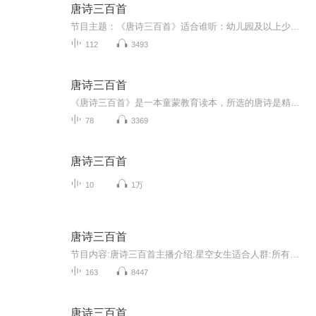
唐诗三百首
节目主题：《唐诗三百首》适合谁听：幼儿园及以上少儿。书籍信息：由清代的蘅塘退士整合的三百首唐诗，必听。内容重点：唐朝古诗，提升自身修养。主播介绍：历史迷，爱写小说，善于模仿各种人物的声音，猫武粉。主播寄语：唐诗是中国的一种文化，也是诗人...
112
3493
唐诗三百首
《唐诗三百首》是一本童蒙教育读本，所选的唐诗是精品中的精品。精选最具影响力、最具生命力的唐代诗歌经典编纂而成，是流传最广的诗歌选集。所选诗歌内容丰富，体裁完备，语言风格多样，艺术手法多变，读之犹如置身艺术宝库中目不暇接，让人灵魂得以净化...
78
3369
唐诗三百首
10
1万
唐诗三百首
节目内容:唐诗三百首主播介绍:星空女生适合人群:所有人你将收获:快乐
163
8447
唐诗三百首