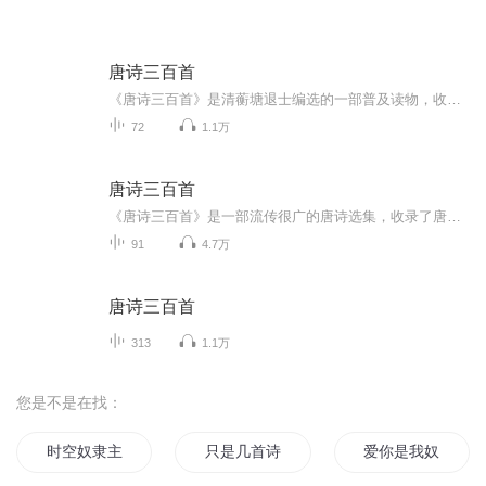
唐诗三百首
《唐诗三百首》是清蘅塘退士编选的一部普及读物，收录了77家诗，共311首。历来都说：“熟读唐诗三百首，不会吟诗也会吟。”其注释本中最为简明、影响较大的是才女陈婉俊的《唐诗三百首补注》，“考核援引,俱能精当”。
72
1.1万
唐诗三百首
《唐诗三百首》是一部流传很广的唐诗选集，收录了唐代诗人李白、杜甫、白居易、王维等人创作的诗歌、诗词作品，包括：长恨歌、后宫词、暮江吟、问刘十九、白雪歌送武判官归京、逢入京使、奉和中书舍人贾至早朝大明宫、寄左省杜拾遗等唐诗三百首全集。
91
4.7万
唐诗三百首
313
1.1万
您是不是在找：
时空奴隶主
只是几首诗
爱你是我奴隶生活