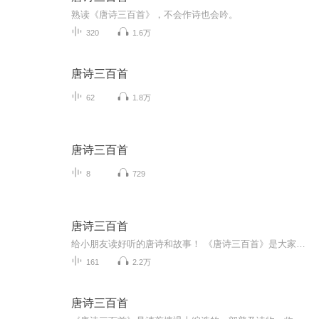
熟读《唐诗三百首》，不会作诗也会吟。
320
1.6万
唐诗三百首
62
1.8万
唐诗三百首
8
729
唐诗三百首
给小朋友读好听的唐诗和故事！ 《唐诗三百首》是大家耳熟能详的专辑，在幼儿园和小学阶段都有背诵要求，希望我的朗读能帮大家加深印象。我个人比较喜欢中速，没有背景音乐的朗读。读音有争议的字词，在录制之前我会查很多资料。 如果大家发现了有争议的读...
161
2.2万
唐诗三百首