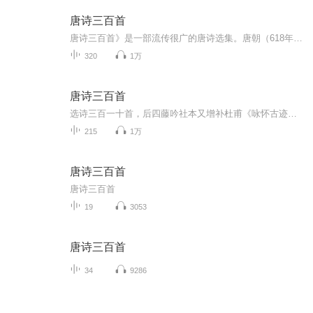
唐诗三百首
唐诗三百首》是一部流传很广的唐诗选集。唐朝（618年~907年）二百八十九年间，是中国诗歌发展的黄金时代，云蒸霞蔚，名家辈出，唐诗数量多达五万余首。孙琴安《唐诗选本六百种提要·自序》指出，“唐诗选本经大量散佚，至今尚存三百余种。当中最流行而家传...
320
1万
唐诗三百首
选诗三百一十首，后四藤吟社本又增补杜甫《咏怀古迹》三首。全书收录了七十七家诗，基本上按五言古诗、七言古诗、五言律诗、七言律诗、五言绝句、七言..
215
1万
唐诗三百首
唐诗三百首
19
3053
唐诗三百首
34
9286