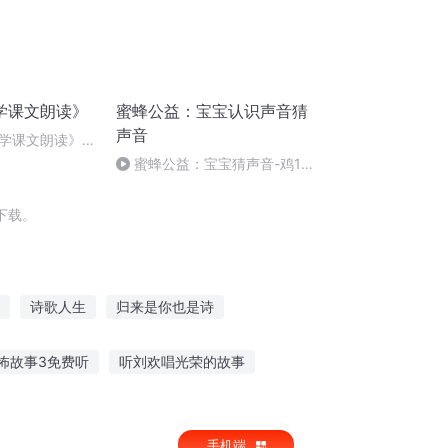
学课文朗读》
蜜蜂公益：宝宝认识声音猜
声音
学课文朗读》
芙蓉山主人 唐 刘
蜜蜂公益：宝宝猜声音-鸡10-
音效
下载。
诗歌人生
归来是你也是诗
西游黄蜂传
穿越而来的诗人
怖故事3免费听
听刘欢唱光荣的故事
美少女听故事表情包
手机端