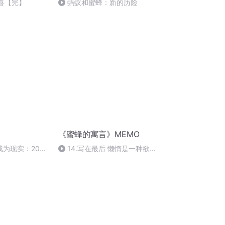
欢喜【完】
蚂蚁和蜜蜂：新的历险
《蜜蜂的寓言》MEMO
为现实：2011
14.写在最后 懒惰是一种欲望
强大的蜂国享有最多的便利