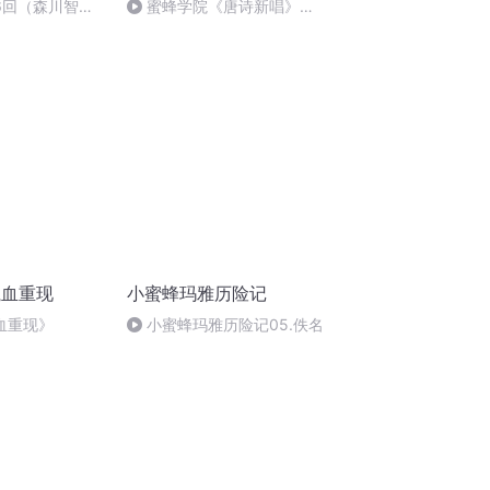
6回（森川智
蜜蜂学院《唐诗新唱》
）
0061：夜月
魔血重现
小蜜蜂玛雅历险记
血重现》
小蜜蜂玛雅历险记05.佚名