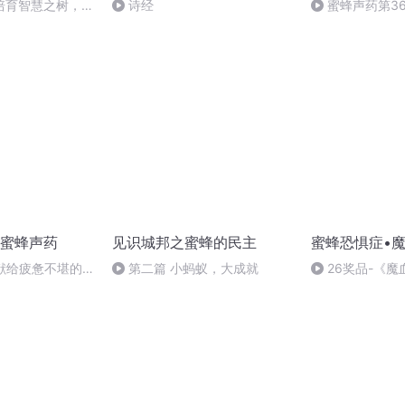
培育智慧之树，启
诗经
蜜蜂声药第3
之、保志総一朗
蜜蜂声药
见识城邦之蜜蜂的民主
蜜蜂恐惧症•
献给疲惫不堪的
第二篇 小蚂蚁，大成就
26奖品-《魔