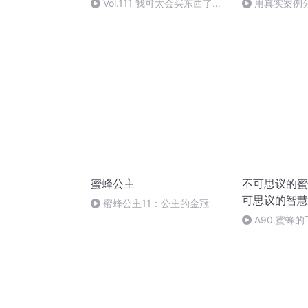
Vol.111 我可太会买东西了
用真实案例
——夏日好物（2026）
败【蜜蜂微课
蜜蜂公主
不可思议的蜜
可思议的智慧
蜜蜂公主11：公主的金冠
A90.蜜蜂
设计带来什么了