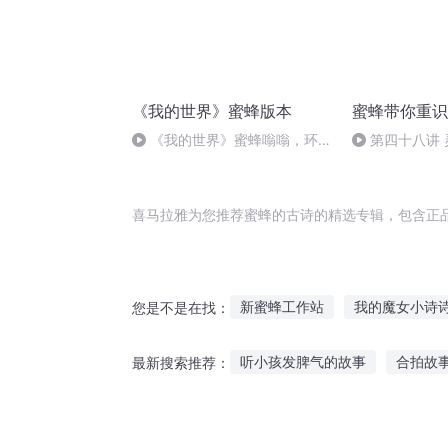
《我的世界》蜜蜂版本
蜜蜂带你重识
《我的世界》蜜蜂嗡嗡，环绕
第四十八讲
音效
扎的重生
喜马拉雅为您推荐蜜蜂的古诗的精选专辑，包含正
新蜜蜂工作站
我的魔女小诗
您是不是在找：
三行诗三个人
被迫成为蜂王
听小孩发脾气的故事
合拍故
最新搜索推荐：
都市蜂神
领主大针蜂
听青梅竹马的故事
给小孩子