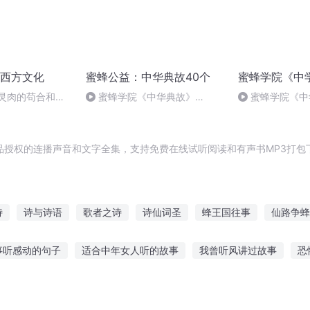
西方文化
蜜蜂公益：中华典故40个
蜜蜂学院《中
 灵肉的苟合和挣
蜜蜂学院《中华典故》
蜜蜂学院《中
0037：正月剪头死舅舅
0139： 逢雪宿
长卿
品授权的连播声音和文字全集，支持免费在线试听阅读和有声书MP3打包
诗
诗与诗语
歌者之诗
诗仙词圣
蜂王国往事
仙路争蜂
后
人间诗者
我的诗词
蜂鸣青灵
正义蜜蜂侠
若有所诗
事听感动的句子
适合中年女人听的故事
我曾听风讲过故事
恐
听故事听多了好吗
大人可以听什么故事好听
可以听的鬼故事小说