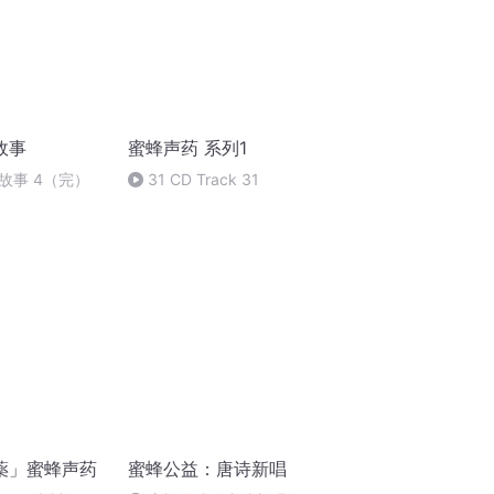
故事
蜜蜂声药 系列1
故事 4（完）
31 CD Track 31
薬」蜜蜂声药
蜜蜂公益：唐诗新唱