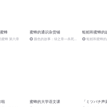
蜜蜂
蜜蜂的通识杂货铺
蚯蚓和蜜蜂的
的蜜蜂 第六章
颜色的故事：绿之章—杀死拿
蚯蚓和蜜蜂的
破仑的真凶居然是壁纸？
来啦
蜜蜂的大学语文课
「ミツバチ声