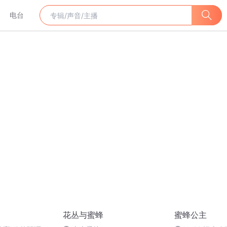
电台
花丛与蜜蜂
蜜蜂公主