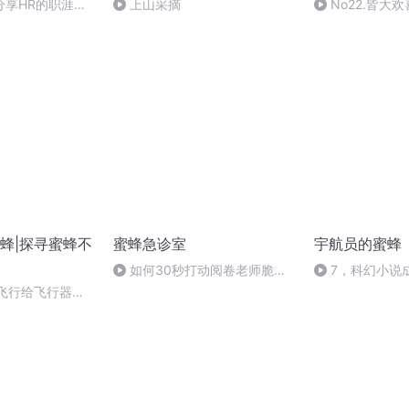
分享HR的职涯胜
上山采摘
No22.皆大
录音】
蜂|探寻蜜蜂不
蜜蜂急诊室
宇航员的蜜蜂
如何30秒打动阅卷老师脆弱
7，科幻小说成
的心？
年至今 2
的飞行给飞行器的
灵感？(完)