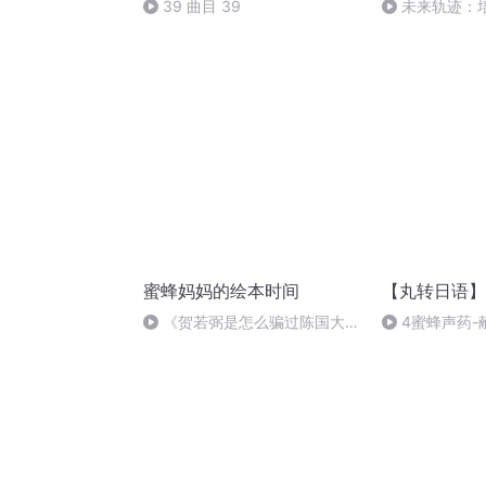
39 曲目 39
未来轨迹：
迪人生之旅
蜜蜂妈妈的绘本时间
【丸转日语】
《贺若弼是怎么骗过陈国大军
4蜜蜂声药-
的》——瞒天过海计案例
你