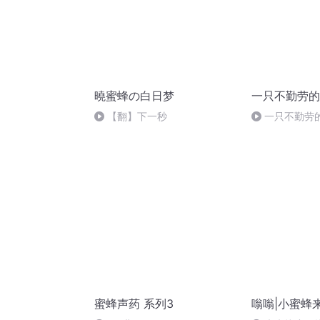
曉蜜蜂の白日梦
一只不勤劳的
【翻】下一秒
一只不勤劳
蜜蜂声药 系列3
嗡嗡|小蜜蜂