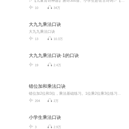
▷【儿童背诗神器】唐诗300首、小学生必背古诗词▷【初中小四门】生物、地理、道法、历史▷【初中古诗文】中考古诗文60篇、初中古诗文138篇（上册+下册)▷【高中必背】高中古诗文72篇、古文观止100篇————————————————————【九九乘法口...
10
34万
大九九乘法口诀
大九九乘法口诀
13
10.3万
大九九乘法口诀·1的口诀
19
2.4万
错位加和乘法口诀
错位加2位和3位，乘法基础练习。1位乘2位乘3位练习...
204
2万
小学生乘法口诀
3
2.9万