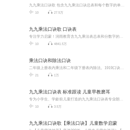
九九乘法口诀歌 包含九九乘法口诀总表和每个数字的单独口诀。
10
27.5万
九九乘法口诀歌 口诀表
专注学力启蒙！润雨教育含九九乘法表总表和分数字的单独口诀。
10
4841.5万
乘法口诀和除法口诀
二年级上册表内乘法和二年级下册表内除法。19️19口诀。经常听一听，提高做题速度和正确率
21
1万
九九乘法口诀表 标准跟读 儿童早教磨耳
专为小学生、学龄前儿童打造的九九乘法口诀表专业朗诵专辑！由甜美可爱的小女孩原声朗读，发音标准、节奏清晰、语速适中，朗朗上口易记忆，轻松搞定数学启蒙。 完整覆盖：九九乘法口诀表（从一一得一到九九八十一） 朗诵形式：匀速跟读版 + 轻快背诵版，满...
10
3.5万
九九乘法口诀歌【乘法口诀】儿童数学启蒙