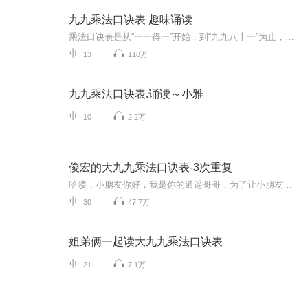
九九乘法口诀表 趣味诵读
乘法口诀表是从“一一得一”开始，到“九九八十一”为止，方便乘法计算的简单乘法表。背诵乘法口诀表，可以快速记住个位数乘法结果；而我们一边背诵，一边理解规律性，既方便我们记忆，也能加强对乘法口诀表的运用。
13
118万
九九乘法口诀表.诵读～小雅
10
2.2万
俊宏的大九九乘法口诀表-3次重复
哈喽，小朋友你好，我是你的逍遥哥哥，为了让小朋友能更轻松的把大九九乘法口诀表给记下来，这张专辑我每个算式将会重复3次，并且每一组数会分为两个不同的音频，这样更便于记忆。为了把它记下来，你可以点击单曲循环播放哦！如果你想听单次重复的，可以找一下我的另一张俊宏的大99乘法口诀表的专辑，如果你觉得对你有所帮助，别忘了订阅点赞收藏哦。好了废话不多说，我们开始吧！觉得慢可以倍数播放哦！
30
47.7万
姐弟俩一起读大九九乘法口诀表
21
7.1万