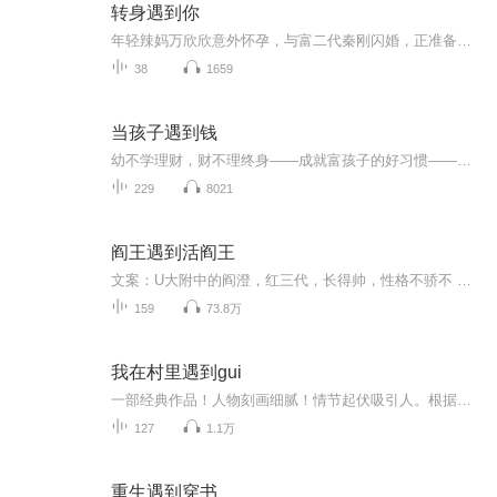
转身遇到你
年轻辣妈万欣欣意外怀孕，与富二代秦刚闪婚，正准备过上殷实的少奶奶生活时，两人竟又任性地闪离。秦刚给予了万欣欣可靠的物质生活作为爱情和婚姻的基础，自己却投怀留洋归来的前度女友刘薇，顿时令万欣欣陷入了情感危机、婆媳关系和养儿之难的困境中，万...
38
1659
当孩子遇到钱
幼不学理财，财不理终身——成就富孩子的好习惯——父母的选择，决定孩子的命运——眼睛发现的财富，让孩子眼观六路——穷人和富人的差别——父母的“点金术”
229
8021
阎王遇到活阎王
文案：U大附中的阎澄，红三代，长得帅，性格不骄不 躁，脾气偶尔略爆插班生纪悄，孤僻症，见光死，同学眼中的活死人，老师眼中的优等生。说的是外号"阎王"的高富帅看上了班里新来的白面书生，于是强取豪夺之。本以为那人最多是一个阴郁虚弱的白无常，却不知人家才是冷面冷心的活阎王。一句话文案：阎王遇上活阎王。 属性：对外霸气侧漏对受狗腿攻X对外阴郁刻薄对攻彪悍受
159
73.8万
我在村里遇到gui
一部经典作品！人物刻画细腻！情节起伏吸引人。根据听众的喜好而精选，声音清晰，感染力强。感情色彩浓厚。。就是对我们的最大支持和厚爱。每天加班很辛苦，您就动动手指支持一下吧！一部经典作品！人物刻画细腻！情节起伏吸引人。根据听众的喜好而精选，声音清晰，感染力强。感情色彩浓厚。。就是对我们的最大支持和厚爱。每天加班很辛苦，您就动动手指支持一下吧！一部经典作品！人物刻画细腻！情节起伏吸引人。根据听众的喜好而精选，声音清晰，感染力强。感情色彩浓厚。。就是对我们的最大支持和厚爱。每天加班很...
127
1.1万
重生遇到穿书