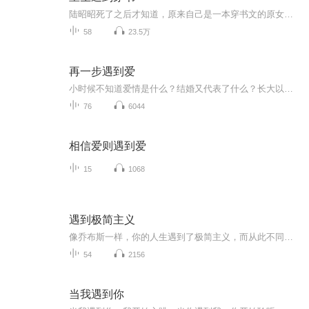
陆昭昭死了之后才知道，原来自己是一本穿书文的原女主。原文里自己是善良单纯天真美丽风中摇曳的小白花，除了作一点哪哪都好！然鹅在穿书文里，她是心机深沉恶毒愚蠢作天作地的女配。穿书文女主一路踩着她上位，仗着剧情先知彻底掠夺了她的人生。所以她重...
58
23.5万
再一步遇到爱
小时候不知道爱情是什么？结婚又代表了什么？长大以后，经历了爱情的甜蜜和伤痛，猛然回头，才发现那个你愿意陪着一起颠沛流离的人，终究是错过了，时光再美怎如初见，失去后再遇见爱，只是那个人不再是你……当初的那个竹马，在两姐妹中间徘徊和选择，终...
76
6044
相信爱则遇到爱
15
1068
遇到极简主义
像乔布斯一样，你的人生遇到了极简主义，而从此不同。生活极简，心态极简。
54
2156
当我遇到你