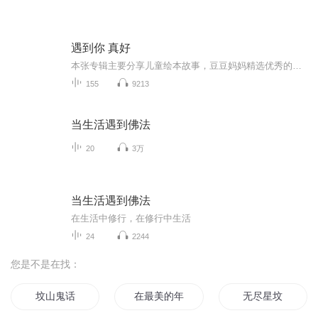
遇到你 真好
本张专辑主要分享儿童绘本故事，豆豆妈妈精选优秀的世界知名绘本故事，分享孩子们的童话世界，在故事里成长，亲子阅读时光打卡！豆豆妈妈是一位全职宝妈，喜欢读书，书法，旅游并推崇自由教育，爱孩子是天性，释放孩子们的天性，鼓励孩子大胆尝试，让他们...
155
9213
当生活遇到佛法
20
3万
当生活遇到佛法
在生活中修行，在修行中生活
24
2244
您是不是在找：
坟山鬼话
在最美的年纪错遇你
无尽星坟