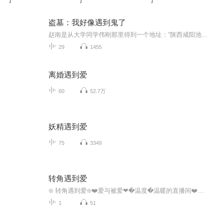
了
了
了
盗墓：我好像遇到鬼了
赵南是从大学同学伟刚那里得到一个地址：“陕西咸阳池县桥头镇东里村9号”。它看起来陌生又遥远，是赵南通过自己的关系网，能找到的最偏远的落脚地方，伟钢已经为赵南安排好了住处和接待的人，并且向赵南保证：那里地广人稀，绝对赵南一个人住，不会有人打...
29
1455
离婚遇到爱
60
52.7万
妖精遇到爱
75
3349
转角遇到爱
❇️ 转角遇到爱❇️❤️爱与被爱❤�️温度�️温暖的直播间❤️�北京时间周一到周六晚上21:00PM开播哦�❇️10�️10日周一晚上有事会在22:00PM开播哦❇️一个温柔温暖、愿意传递爱❤️自带磁性声音的主播谷中百合_期待与你哒相遇哦❇️
1
51