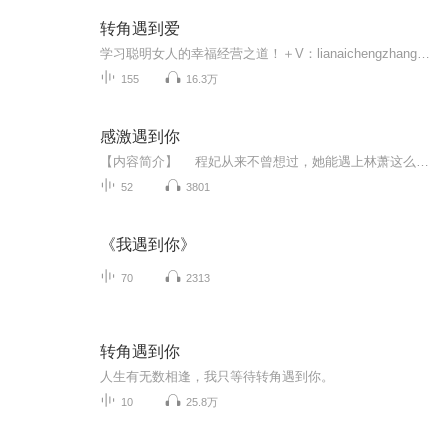
转角遇到爱
学习聪明女人的幸福经营之道！＋V：lianaichengzhang009，获取更多情感技巧，一对一帮你分析问题！导师：蓓姐·国家二级婚姻家庭咨询师；作家；资深媒体人。·咨询个案时长超1万小时，作为情感咨询师代表接受央视CCTV-2新闻、电台-北京交通、南方周末等多...
155
16.3万
感激遇到你
【内容简介】 程妃从来不曾想过，她能遇上林萧这么好的男人，爱她，宠她，呵护她，包容她，她甚至找不到他的缺点，非要说一个那就是她对她真的太好太好，好到很多时候她都觉得不真实。一个霸道总裁爱上我的小甜文。出品：芈月工作室作者：颜瑾兮主播：天空每集0.2喜点，前10集免费试听~
52
3801
《我遇到你》
70
2313
转角遇到你
人生有无数相逢，我只等待转角遇到你。
10
25.8万