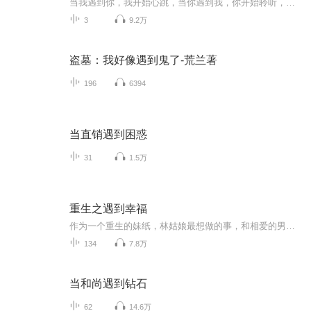
当我遇到你，我开始心跳，当你遇到我，你开始聆听，我是思悦。出品：士兵小站音乐台/主编/美工/文案/剪辑：子恒/监制：浩然/外宣：向南/播音：思悦/听友互动群：277072910/电台招聘群：277072003/只有你想不到的，没有你听不到的，士兵小站，你我的心灵驿站。
3
9.2万
盗墓：我好像遇到鬼了-荒兰著
196
6394
当直销遇到困惑
31
1.5万
重生之遇到幸福
作为一个重生的妹纸，林姑娘最想做的事，和相爱的男人谈一场干净纯粹的恋爱。但素，谁能告诉她，为神马那个和她死亡时间一致的老公不见鸟！
134
7.8万
当和尚遇到钻石
62
14.6万