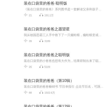
装在口袋里的爸爸·聪明饭
《装在口袋里的爸爸》系列图书是一套解读父亲和孩子两代人情感沟通的童话书，描绘任何一个孩童家庭里的生活故事。这次系列图书新成员《聪明饭》和《爸爸被盗版》以“不可思议的想象，不同凡响的夸张”再次让“装在口袋里的爸爸”遭遇许多滑稽而有趣的事，...
21
191.1万
装在口袋里的爸爸之愿望星
我从校园恶霸三人手中救下了一只癞蛤蟆，癞蛤蟆变成了一位漂亮的小女巫。小女巫送了我五颗愿望星，每颗愿望星只能许一次愿，我该如何使用这五颗愿望星呢？
39
3189
装在口袋里的爸爸之聪明饭
装在口袋里的小爸爸也想有大作为，结果研制出来了聪明饭，虽然很难吃，但是吃了它真的能让我一下子变成“天才” ……吃久了会如何呢？
26
5109
装在口袋里的爸爸（第10辑）
装在口袋里的爸爸畅销书 节目单指引 点击节目名，可跳转直达收听！· 装在口袋里的爸爸（第1辑）· 装在口袋里的爸爸（第2辑免费版）· 装在口袋里的爸爸（第2辑精华版）· 装在口袋里的爸爸（第3辑）· 装在口袋里的爸爸（第4辑）· 装在口袋里的爸爸（第...
88
1502.6万
装在口袋里的爸爸（第12辑）