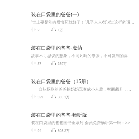
装在口袋里的爸爸(一)
“世上要是能有后悔药就好了！”几乎人人都说过这样的话。可是有了后悔药，事情就真的会发生转变吗？杨歌最近常常阀锅，为了能让他躲过倒霉事，装在口袋里的爸爸发明出了后悔药。这下杨歌可高兴了，他一次次地吃后悔药回到过去，希望能改变历史，扭转结局...
2
1万
装在口袋里的爸爸·魔药
故事不可思议的想象，不同凡响的夸张，不可复制的喜剧！小人儿爸爸制作“神奇魔药”，先是把我变成了像雷震子一样的超人，后来把我变成了各方面都很优秀的小帅哥，并在全城掀起了一场崇拜风暴，就在人们享受着“神奇魔药”带来的便利时，世界却陷入灾难中...
37
159万
装在口袋里的爸爸（15册）
自从杨歌的爸爸挨妈妈骂变成小人后，智商飙升，发明了很多稀奇古怪的东西，而杨歌也因此摊上了一件件奇幻的故事…… 美国《轨迹》杂志力荐！亚马逊童书榜销量第一！
329
365.1万
装在口袋里的爸爸·畅听版
装在口袋里的爸爸图书全系列 会员免费畅听第一辑：>>点我收听第二辑免费版：>>点我收听第二辑精华版：>>点我收听第三辑：>>点我收听第四辑：>>点我收听第五辑：>>点我收听第六辑：>>点我收听第七辑：>>点我收听第八辑：>>点我收听第九辑：>>点我收听第十辑...
94
803.2万