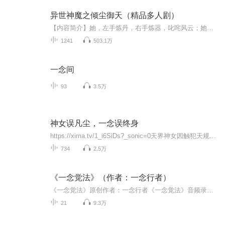
异世神魔之倾尘御天（精品多人剧）
【内容简介】她，左手炼丹，右手炼器，叱咤风云；她，医术绝世，毒术绝世，医毒双绝；她，左手符咒，右手阵法，厨艺驯兽，不在话下；她……本文女主十八般武艺皆通，全系魔法师，携带随身空间，与男主带领神之队闯荡天下，创造奇迹。他，人前是拒人于千里...
1241
503.1万
一念间
93
3.5万
神女误凡尘，一念误终身
https://xima.tv/1_i6SiDs?_sonic=0天界神女因触犯天规，自愿褪去仙骨，投胎转世，到人间修行赎罪、寻找真爱。她忘却前尘，以凡人之躯历经红尘悲欢，随手送出的寻常物件，却屡屡被人当成定情信物，引来无数误会与纠缠。她一次次认真解释：这真的不是定情信...
734
2.5万
《一念觉法》（作者：一念行者）
《一念觉法》原创作者：一念行者《一念觉法》音频录制：沙粒
21
9.3万