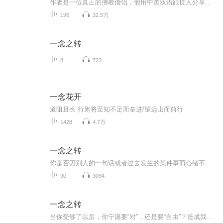
作者是一位真正的佛教僧侣，他用中英双语跟世人分享了点滴感悟，愿我们在纷扰世界中得到心中的安宁，本书也被称为“行走中的般若智慧”江才普俊：世界和平吉祥塔工作委员会副主任委员。中华佛教年鉴工作委员会委员。中华慈善总会下属“大学生意外伤害援助工程基金”工作委员会委员。玉树抗震救灾先进工作者。“同心.共铸中国心”副主席。首席宗教文化顾问。
196
32.5万
一念之转
8
723
一念花开
道阻且长 行则将至知不足而奋进/望远山而前行
1428
4.7万
一念之转
你是否因别人的一句话或者过去发生的某件事而心绪不宁、痛苦不已？请读拜伦·凯蒂的《一念之转》，四句话改变你的人生。
90
3094
一念之转
当你受够了以后，你宁愿要“对”，还是要“自由”？造成我们痛苦的，并非问题本身，而是我们对问题的想法......四句话改变你的人生。跟着这本书一起开始心灵的“转念作业”，让痛苦之念自动放下我们。