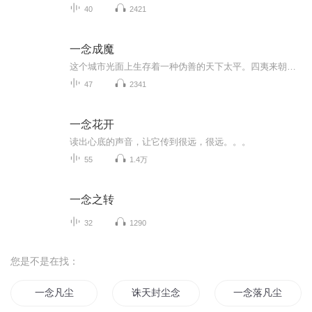
40
2421
一念成魔
这个城市光面上生存着一种伪善的天下太平。四夷来朝，海清河晏，官民双拥，我们每时每刻生活在天下大同的理想里。我们编造一个又一个的谎话来告诉来者，这里是天堂。可是在此之外，黑暗中生存着一群男盗女娼，争勇斗狠，弱肉强食的世界。这就是地下钱庄，...
47
2341
一念花开
读出心底的声音，让它传到很远，很远。。。
55
1.4万
一念之转
32
1290
您是不是在找：
一念凡尘
诛天封尘念
一念落凡尘