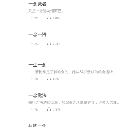
一念觉者
只是一念迷与悟而已。
22
1182
一念一悟
25
7539
一生一念
聂艳华是了解粮食的。她从34岁便成为粮食运转、流动的推手。起初，她只是将吉林紧缺的面粉从山东等小麦富足的地方运来，后来，她又将农民晾晒在场院的水稻磨成大米，运往全国各地。这在一来一回的20多年里，聂艳华窥探到太多关于粮食、粮食加工、粮食经销者的秘密。面粉里的各种添加剂，大米中的陈化粮、重金属超标……
18
4237
一念觉法
修行之法浩如烟海，然深海之珍珠确难寻，许多人穷其一生终觅不可得。而一念行者如海底之光，让一切变得可能。有缘的你不防一学，一听，一行，终得悟！感恩！
78
2.4万
执卿一念