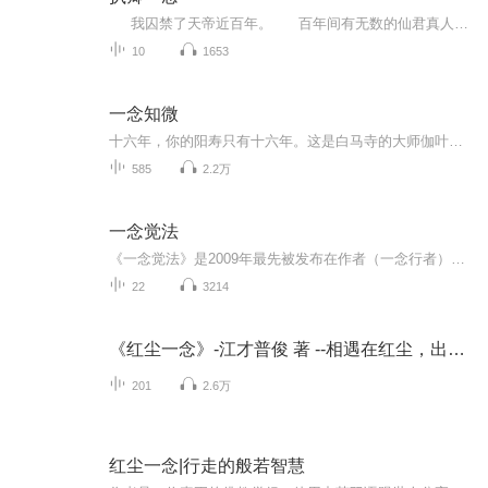
我囚禁了天帝近百年。 百年间有无数的仙君真人轮番来劝我。 他们带着各种神兵利器，说这三界动乱，天庭不可一日无主。又说我竟敢囚禁天帝，不怕遭万年天雷，神形俱灭。我都一笑置之，不予理会。 “阿芜...” 这个名字一百年没人喊过了，今个儿倒是巧，白天夜里被唤了两次。 尽戳着我那不愿提，又忘不了的尘封往事...
10
1653
一念知微
十六年，你的阳寿只有十六年。这是白马寺的大师伽叶第一次看见林飞时，对他说的话。这一年，林飞十六岁。纵使不甘，却也无奈。在林飞准备了却心头之愿、迎接命运时，神秘人出现，将他带入了北境，继而开始了林飞抗逆天命历程。误入龙鲸之腹，巧遇师傅阿萝...
585
2.2万
一念觉法
《一念觉法》是2009年最先被发布在作者（一念行者）新浪博客中。本书详细地介绍了一念觉法的核心理念。一念觉法——汲取了整个修行最精髓要领的部分，成为最清晰、有力和至简的法门。它可以用在任何人的任何问题上，只要他们愿意，这将无往而不胜。它不但...
22
3214
《红尘一念》-江才普俊 著 --相遇在红尘，出离一念间
201
2.6万
红尘一念|行走的般若智慧