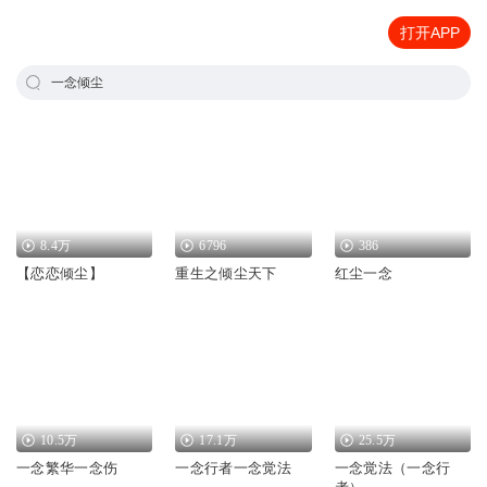
打开APP
一念倾尘
8.4万
6796
386
【恋恋倾尘】
重生之倾尘天下
红尘一念
10.5万
17.1万
25.5万
一念繁华一念伤
一念行者一念觉法
一念觉法（一念行