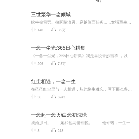
者）
三世繁华一念倾城
吹牛被雷劈、抬脚踹渣男、穿越位面任务......女强重生爽文《好修社！BOSS的小撩精野翻了》火爆来袭，点击链接，精彩开启！
140
3.9万
一念一尘光:365日心耕集
《一念一尘光，365日心耕集》我是喜悦音妙吉祥 ，以声为媒，陪你把每个日子过成诗。 365天，365句生活悟。以禅意看烟火，从晨光到暮雪，把诵经的宁静、念母的温柔、日常的欢喜，都揉进声音里。陪你在喧嚣中，捡得一寸心安。新岁第一天，愿这份感悟，暖到你...
206
7.8万
红尘相遇，一念一生
在茫茫红尘里与一人相遇，从此终生难忘，写下那么多情丝婉转的诗词，却也难解失去真爱的伤感。然而，无论他们最终是否能白头偕老，他们都真切地爱过。他们流传下来的那么温柔缱绻的诗词文字，镌刻下了他们对一个人深深的爱，以及为对方写下的那些哀婉缠绵的情话。每每暮色四合时，便不自觉地以他们那些温柔缱绻的诗词为引，追随着他们的字句，循着他们爱过的痕迹，让他们的爱情轻轻跃然纸上。你若一读，便可知晓，那时的爱情，炽热缠绵；那时的日色虽慢，相思却入骨。
30
6243
一念起一念灭/白念初沈璟
成婚那日。 她和他两情相悦。 他许诺，一生一世一双人。 成婚三年。 他要出征。 聚少离多，他说，等我回来。 成婚五年。 他说，想要个孩子。 可他明知，她的身子受损，再难怀上孩子。 成婚七年。 他从外面带回一...
3
213