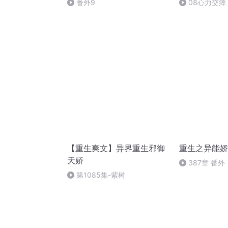
番外9
08心力交瘁
【重生爽文】异界重生邪御
重生之异能娇
天娇
387章 番
老，直至白发
第1085集-紫树