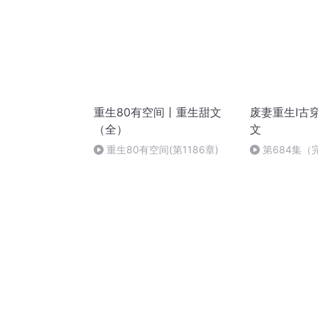
重生80有空间丨重生甜文
废妻重生I古
（全）
文
重生80有空间(第1186章)
第684集（