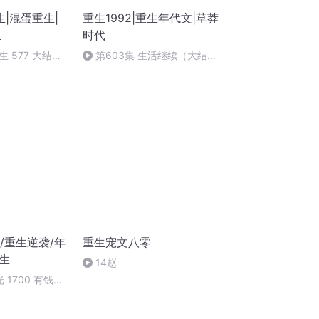
|混蛋重生|
重生1992|重生年代文|草莽
血
时代
 577 大结局
第603集 生活继续（大结
局）
光/重生逆袭/年
重生宠文八零
生
14赵
 1700 有钱的