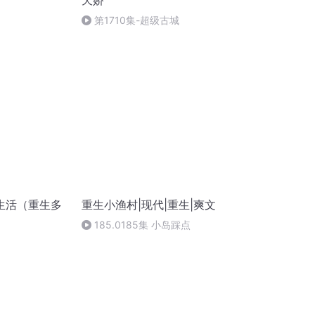
天娇
第1710集-超级古城
生活（重生多
重生小渔村|现代|重生|爽文
185.0185集 小岛踩点