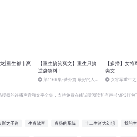
龙|重生都市爽
【重生搞笑爽文】重生只搞
【多播】女将
逆袭笑料！
爽文
第1169集-番外篇 最好的人生
女将军重生之
（五）【粉丝交流】
（完）
753489161
品授权的连播声音和文字全集，支持免费在线试听阅读和有声书MP3打包
火影之子肖
生肖战帝
肖扬的系统
十二生肖大幻想
我的生
长
绝世生肖
妙手肖云
肖想已久了
生肖神相
生肖杀手