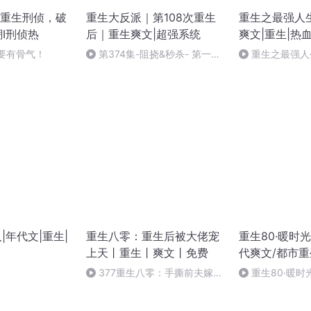
重生刑侦，破
重生大反派｜第108次重生
重生之最强人生
潮I刑侦热
后｜重生爽文|超强系统
爽文|重生|热
人要有骨气！
第374集-阻挠&秒杀- 第一季
重生之最强人生
（完）
下【全剧终】
|年代文|重生|
重生八零：重生后被大佬宠
重生80·暖时
上天丨重生丨爽文丨免费
代爽文/都市重
377重生八零：手撕前夫嫁军
重生80·暖时光
区大佬（完）
人，会越有钱