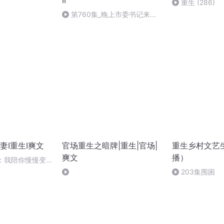
II
重生 (286)
第760集_晚上市委书记来吃
饭
妻I重生I爽文
官场重生之暗牌|重生|官场|
重生乡村文艺
爽文
播）
外：我陪你慢慢变
苍苍
203集围困