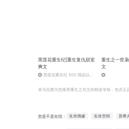
黑莲花重生纪|重生复仇甜宠
重生之一世枭
爽文
文
黑莲花重生纪 500 我还以为
你要走
喜马拉雅为您推荐重生之肖文的精选专辑，包含正
生肖情缘
生肖空间
异界
您是不是在找：
第十三生肖
我亲爱的肖战学