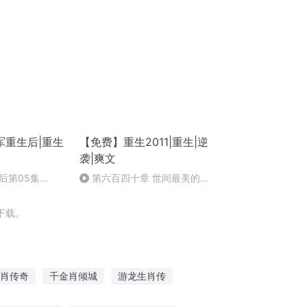
军重生后|重生
【免费】重生2011|重生|逆
袭|爽文
后第05集
第六百四十章 世间最美的风
景
下载。
肖传奇
千金肖倾城
游龙生肖传
生肖一十二人
风肖肖易水寒