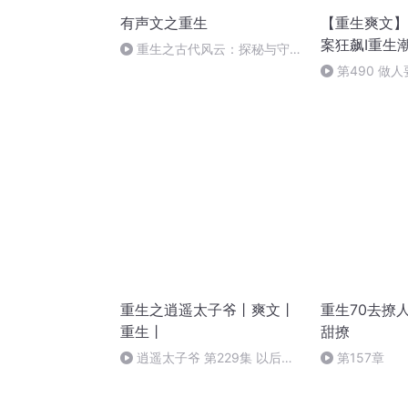
有声文之重生
【重生爽文】
案狂飙I重生
重生之古代风云：探秘与守护
之旅11-1
第490 做
重生之逍遥太子爷丨爽文丨
重生70去撩人
重生丨
甜撩
逍遥太子爷 第229集 以后大
第157章
庆我守着 大结局（完）