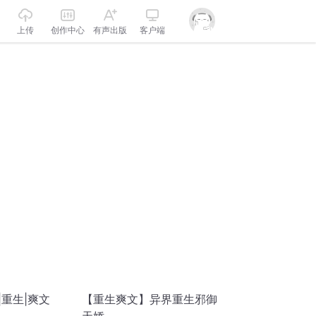
上传
创作中心
有声出版
客户端
|重生|爽文
【重生爽文】异界重生邪御