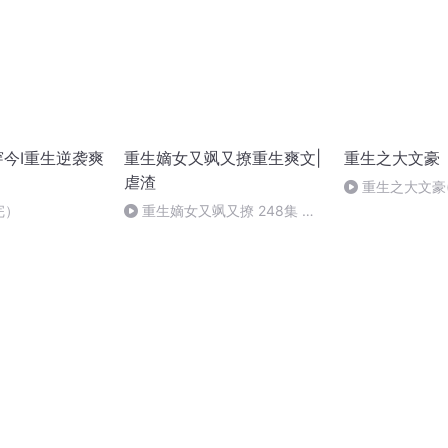
穿今I重生逆袭爽
重生嫡女又飒又撩重生爽文|
重生之大文豪
虐渣
重生之大文豪(
完）
重生嫡女又飒又撩 248集 皇
帝气死（完）