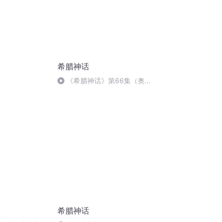
希腊神话
《希腊神话》第66集（奥德
修斯与珀涅罗珀相认）
希腊神话