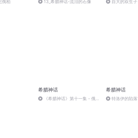
尼俄柏
13_希腊神话-流泪的石像
自大的双生子
希腊神话
希腊神话
《希腊神话》第十一集 - 俄耳
特洛伊的陷落
甫斯与欧律狄刻【与克拉克一起
读经典】