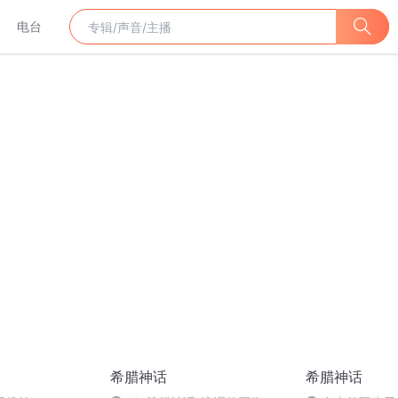
电台
希腊神话
希腊神话