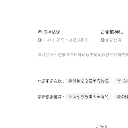
希腊神话课
古希腊神话
丨41丨 罗马：这座城到底是
射箭比赛
不是一天建成的？
喜马拉雅为您推荐希腊神话读书笔记摘抄的精选专
希腊神话之爱琴海传说
奇书
您是不是在找：
希尔童话
希腊之紫薇大帝
床头小熊故事大全听的
老公
最新搜索推荐：
希腊神话之奥林匹斯之战
希
小丫头听睡前故事视频
鬼故
听风讲起她的故事
听故事请
云剪辑