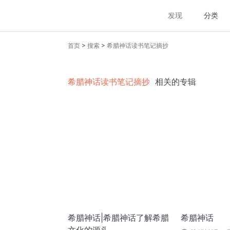
发现
分类
>
>
首页
搜索
希腊神话读书笔记摘抄
希腊神话读书笔记摘抄
相关的专辑
希腊神话|希腊神话了解希腊
希腊神话