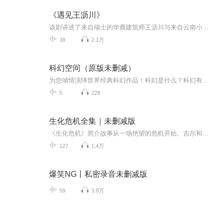
《遇见王沥川》
该剧讲述了来自瑞士的华裔建筑师王沥川与来自云南小镇的大学生谢小秋从相爱、分离到重聚，一次次生死相依的爱情故事。
38
2.1万
科幻空间（原版未删减）
为您倾情演绎世界经典科幻作品！科幻是什么？科幻有什么意义？爱因斯坦说过，想象力比知识更重要！科学与科技的发展，需要的不仅仅是知识，还需要无拘无束的想象力。而在科幻中，不必担心不够严谨，不用担心无法重复实验，需要的只是想象力。
5
228
生化危机全集｜未删减版
《生化危机》简介故事从一场绝望的危机开始。吉尔和她的队友们前往阿克雷山脉调查失踪事件，却意外闯入被T病毒污染的保护伞公司研究所。研究所内丧尸横行，队友们相继倒下，吉尔陷入绝境。整个区域即将封锁，她必须在有限时间内找到出路。就在吉尔陷入绝望...
127
1.4万
爆笑NG丨私密录音未删减版
59
3.8万