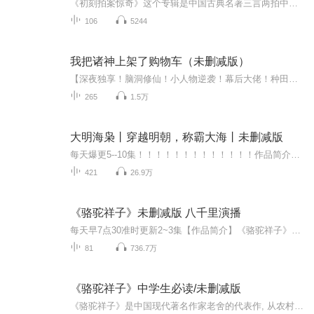
《初刻拍案惊奇》这个专辑是中国古典名著三言两拍中的一部。“三言”是指明代中后期冯梦龙所编纂的《喻世明言》、《警世通言》和《醒世恒言》，每集四十篇；“二拍”是指明末凌濛初所编的《初刻拍案惊奇》和《二刻拍案惊奇》，每集40卷。辑录了宋元明以来...
106
5244
我把诸神上架了购物车（未删减版）
【深夜独享！脑洞修仙！小人物逆袭！幕后大佬！种田经营！猎奇！多女主！种马】警告！非战斗人员迅速撤离！精神洁癖勿进！道德洁癖勿进！心理素质差勿进！玻璃心勿进！正人君子勿进！普通人勿进！！！江城跑腿零杂工林弈，那部碎屏手机突然弹出诡异弹窗：...
265
1.5万
大明海枭丨穿越明朝，称霸大海丨未删减版
每天爆更5--10集！！！！！！！！！！！！！作品简介：大明皇帝为他主婚，西班牙皇帝给他授勋，英国皇帝为他设宴，罗马教皇给他赐福......他是这个时代最耀眼的明星，他的朋友圈里星光闪耀，他的身价富可敌国，他的情人遍布全球。他就是方杰，一个在大航海...
421
26.9万
《骆驼祥子》未删减版 八千里演播
每天早7点30准时更新2~3集【作品简介】《骆驼祥子》讲述的是中国北平城里的一个年轻好强、充满生命活力的人力车夫祥子三起三落的人生经历。祥子来自农村，是个破产的青年农民，勤劳、纯朴、善良，保留着农村哺育他、教养他的一切，却再也不愿意回农村去了...
81
736.7万
《骆驼祥子》中学生必读/未删减版
《骆驼祥子》是中国现代著名作家老舍的代表作, 从农村来到城市的祥子，渴望以自己的诚实劳动买一辆属于自己的车, 他用三年的时间省吃俭用，终于实现了理想，成为自食其力的上等车夫。但刚拉半年，车就在兵荒马乱中被逃兵掳走，祥子失去了洋车，只牵回三匹...