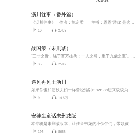
未删减
沥川往事（番外篇）
《沥川往事》 作者：施定柔 主播：恩恩“爱你 是这个故事的开始 也是这个故事的结局”该小说讲述了一个唯美虐心的爱情故事。已被改编为电视剧《遇见王沥川》。恩恩分享的版本是2013-07年新版，浙江文艺出版社（上、下册+番外篇）恩恩是先看了电视，后看的书，我喜欢王沥川，更喜欢高以翔。觉得他甚至就是王沥川本川。每次都是以高以翔饰演的王沥川在回想情景，喜欢王沥川，所以不管你看过剧还是书，还是听过有声版，都不影响你看和收藏另外一个版本，书籍我...
10
2.4万
战国策（未删减）
“三寸之舌，强于百万雄兵；一人之辩，重于九鼎之宝”。此话的出处就在《战国策》开首的此篇。战国时代风云激荡、群雄逐鹿、弱肉强食，作为日渐衰落的东周的重臣颜率，为应对国难，在对人性的深刻把握基础上和对游说技能的熟练驾驭下，运用自己的智慧和口...
35
2506
遇见再见王沥川
如果你也和沥秋夫妇一样曾经难以move on进来谈谈为什么你觉得《遇见王沥川》值得一看？这是不是你想要的爱情？为什么王沥川这个角色这么受欢迎？ 原稿来自于遇见王沥川吧热帖，楼主 ID：塞班巴黎的爱情 总之，这里是和《遇见王沥川》《再见王沥川》有关的一切
9
14.5万
安徒生童话未删减版
本专辑是未删减版本，让佳音书苑的小伙伴们，带领孩子们了解完整的安徒生童话故事，体会安徒生为了争取未来一代，用毕生精力创作的，讲给孩子们听的故事
196
8688