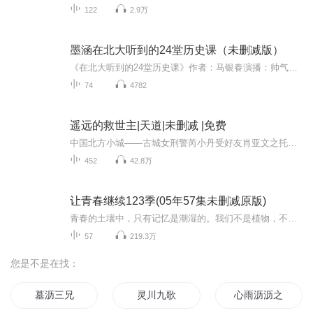
122
2.9万
墨涵在北大听到的24堂历史课（未删减版）
《在北大听到的24堂历史课》作者：马银春演播：帅气的墨涵《在北大听到的24堂历史课》共讲了24堂历史课。以始终执中国历史研究之牛耳的各位北大历史学家们的思路为指导，以普通读者所喜欢的通俗易懂的方式为载体，将历史重新打包，以最具时代气息的方式呈...
74
4782
遥远的救世主|天道|未删减 |免费
中国北方小城——古城女刑警芮小丹受好友肖亚文之托，为其前老板丁元英在古城租一套临时住房。丁元英利用德国金融公司的资金和自己的头脑运作私募基金公司，在中国股市进行了掠夺式的经营。可就在私募基金盈利的最高点，丁元英突然以冻结自己资金三年的代...
452
42.8万
让青春继续123季(05年57集未删减原版)
青春的土壤中，只有记忆是潮湿的。我们不是植物，不能在这块土地上生生不息。当我们回眸青春，仿佛有一种说不出的痛。很多人问我，青春的诀别是否意味着年迈的将近，其实，青春，它一直都在继续
57
219.3万
您是不是在找：
墓沥三兄
灵川九歌
心雨沥沥之双面佳