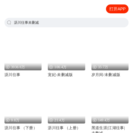
打开APP
沥川往事未删减
3936.6万
106.4万
35.7万
沥川往事
宠妃-未删减版
岁月间/未删减版
9.8万
21.4万
149.4万
沥川往事 （下册）
沥川往事 （上册）
黑道生涯|江湖往事|