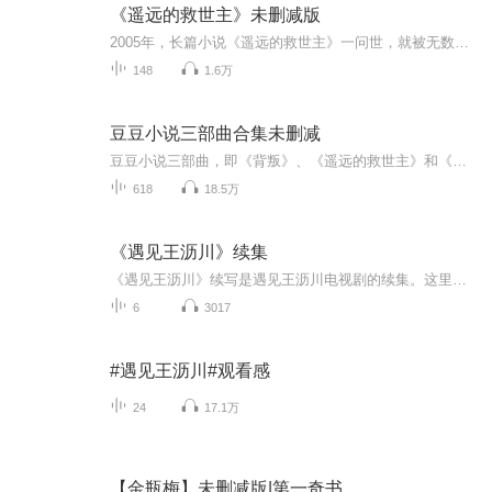
《遥远的救世主》未删减版
2005年，长篇小说《遥远的救世主》一问世，就被无数人奉为“神书”，认为这本书非常的神秘，里面包含了宝藏的密码。只要掌握这本书，破解密码，便可获得财富。
148
1.6万
豆豆小说三部曲合集未删减
豆豆小说三部曲，即《背叛》、《遥远的救世主》和《天幕红尘》，是备受瞩目的国内作家豆豆（原名李雪）创作的三部长篇小说。《背叛》：电视剧《背叛》原著男主角：宋一坤女主角：夏英杰主要内容：小说讲述了宋一坤和夏英杰之间因一见钟情而引发的情感纠葛...
618
18.5万
《遇见王沥川》续集
《遇见王沥川》续写是遇见王沥川电视剧的续集。这里睡着王沥川生在瑞士学在美国爱上了一位中国姑娘所以死在中国该剧讲述了来自瑞士的华裔建筑师王沥川与来自云南小镇的大学生谢小秋从相爱、分离到重聚，一次次生死相依的爱情故事。谨此纪念去世的高以翔，...
6
3017
#遇见王沥川#观看感
24
17.1万
【金瓶梅】未删减版|第一奇书