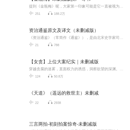
提到《金瓶梅》呢，大家第一印象可能是它一直被视为一本“禁书”“淫书”。可实际上在这篇近百万字的小说中，关于床帏之战的细腻描写并不足全书的百分之二，而赤裸裸的描写也不过千分之三。其实《金瓶梅》的小说题材由《水浒传》中武松杀嫂一段演化而来，...
251
188.2万
资治通鉴原文及译文（未删减版）
《资治通鉴》（常简作《通鉴》），是由北宋史学家司马光主编的一部多卷本编年体史书，共294卷，历时十九年完成。主要以时间为纲，事件为目，从周威烈王二十三年（公元前403年）写起，到五代后周世宗显德六年（公元959年）征淮南停笔，涵盖十六朝1362年的历...
21
788
【女贪】上位大案纪实｜未删减版
穿越贪腐的迷雾，直面权力的诱惑，洞察欲望的深渊。从惊天大案的揭示到权色交易的探究，再到女贪官上位的深度剖析。那些震撼人心的真实故事，让你了解贪腐大案背后的黑暗网络，权色交易的肮脏勾当，以及女贪官如何在追求权力的道路上走向堕落。这是一场关...
124
50.8万
《天道》（遥远的救世主）未删减
22
2938
三言两拍-初刻拍案惊奇-未删减版