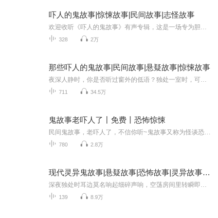
吓人的鬼故事|惊悚故事|民间故事|志怪故事
欢迎收听《吓人的鬼故事》有声专辑，这是一场专为胆大者设计的听觉盛宴。专业声优的旁白层层递进，揭示家族血脉中的可怕秘密：墙上渗出的血字警告、照片中逝去亲人的转动眼睛，每一次喘息都仿佛在耳边低吼。您不仅是听众，更成为故事的主角，体验理智被吞...
328
2万
那些吓人的鬼故事|民间故事|悬疑故事|惊悚故事
夜深人静时，你是否听过窗外的低语？独处一室时，可曾感到背后一丝寒意？本专辑精选800个毛骨悚然的经典鬼故事，从荒村古宅到都市怪谈，从冤魂索命到诡秘诅咒，每一个故事都暗藏令人窒息的惊悚细节。你将跟随主人公的脚步，踏入被遗忘的凶宅，揭开日记里的...
711
34.5万
鬼故事老吓人了丨免费丨恐怖惊悚
民间鬼故事，老吓人了，不信你听~鬼故事又称为怪谈恐怖故事，恐怖小说，鬼怪故事，是以（推理、穿越、血腥、架空、恐怖、刺激）等风格模式构成的虚幻故事。灵异故事口耳相传，造成另一种流行文化，当中不少亦是著名的灵异故事可以涉及人类与灵体的接触。由...
780
2.8万
现代灵异鬼故事|悬疑故事|恐怖故事|灵异故事|吓人
深夜独处时耳边莫名响起细碎声响，空荡房间里转瞬即逝的残影，尘封旧物裹挟挥之不去的阴冷，日常生活之下潜藏无数无法用科学解释的诡异遭遇。这里收录各式现代灵异悬疑短篇故事，没有脱离现实的虚妄传说，所有怪事都发生在城市公寓、出租楼道、夜班路途、...
139
8.9万