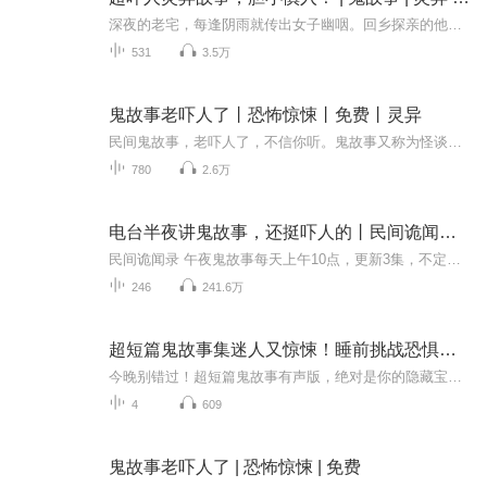
深夜的老宅，每逢阴雨就传出女子幽咽。回乡探亲的他无意间触发了禁忌，窗台上的铜镜开始倒映出不属于人间的画面。所有人都劝他趁早搬走，可他偏要撬开阁楼那把生锈的锁——被剥了皮的黄鼠狼吊在横梁，三十年前的族谱写着他的生辰八字。当血手印爬满墙壁时...
531
3.5万
鬼故事老吓人了丨恐怖惊悚丨免费丨灵异
民间鬼故事，老吓人了，不信你听。鬼故事又称为怪谈恐怖故事、恐怖小说、鬼怪故事，是以推理、穿越、血腥、架空、恐怖、刺激等风格模式构成的虚幻故事。灵异故事口耳相传，造成另一种流行文化，其中不少著名的灵异故事涉及人类与灵体的接触。由于其戏剧性...
780
2.6万
电台半夜讲鬼故事，还挺吓人的丨民间诡闻丨恐怖故事
民间诡闻录 午夜鬼故事每天上午10点，更新3集，不定期爆更【购买须知】1、本作品为付费有声书，前20集为免费试听，购买成功后，即可收听，会员免费收听，可下载重复收听。2、版权归原作者所有，严禁翻录成任何形式，严禁在任何第三方平台传播，违者将追究...
246
241.6万
超短篇鬼故事集迷人又惊悚！睡前挑战恐惧吓人的有声剧
今晚别错过！超短篇鬼故事有声版，绝对是你的隐藏宝藏！故事来自网络流传至今，已无法考是真假 作者步故自封 心跳加快的你 准备好了吗想要听到真实的恐怖故事吗？今晚别错过这个短篇鬼故事有声版，绝对你的隐藏宝藏！
4
609
鬼故事老吓人了 | 恐怖惊悚 | 免费