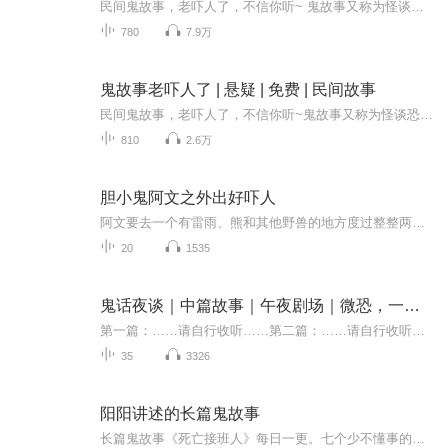
民间鬼故事，老吓人了，不信你听~ 鬼故事又称为怪谈恐怖故事，恐怖小说，鬼怪故事，是以（推理、穿越、血腥、架空、恐怖、刺激）等风格模式构成的虚幻故事。灵异故事口耳相传，造成另一种流行文化，当中不少亦是著名的灵异故事可以涉及人类与灵体的接触。...
780
7.9万
鬼故事老吓人了 | 悬疑 | 免费 | 民间故事
民间鬼故事，老吓人了，不信你听~鬼故事又称为怪谈恐怖故事，恐怖小说，鬼怪故事，是以（推理、穿越、血腥、架空、恐怖、刺激）等风格模式构成的虚幻故事。灵异故事口耳相传，造成另一种流行文化，当中不少亦是著名的灵异故事，涉及人类与灵体的接触。由于...
810
2.6万
胆小鬼阿文之外出好吓人
阿文要去一个有雷雨、熊和其他野兽的地方度过整整两天。在那里，他们没有一粒粮食，没有厕纸，还得自己挖厕所坑儿。他看见了死亡天使，而且，爸爸还被他们设的陷阱困住了。阿文不得不成为“团体保卫者”，虽然救爸爸的时候他哭了半天。更糟的是，阿文有魔力的蝙蝠侠戒指不见了，他能活着回去吗？
20
1535
鬼话夜谈｜中篇故事｜午夜剧场｜微恐，一点也不吓人～
第一篇：……请自行收听……第二篇：……请自行收听……第三篇：……请自行收听……第四篇：……请自行收听……
35
3326
阳阳讲述的长篇鬼故事
长篇鬼故事《死亡接班人》每日一更。七个少不懂事的青年一次意外的探险，却让他们身体里种下了死亡的种子。一年后，其中的一个女孩离奇的在火车上自杀，揭开了一个个被残杀的序幕。凶手为了自己扭曲的执着，不停地犯下命案，年轻的心理顾问能否阻止？