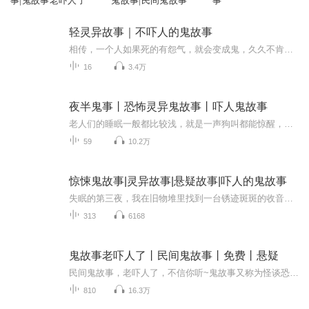
事|鬼故事老吓人了
鬼故事|民间鬼故事
事
轻灵异故事｜不吓人的鬼故事
相传，一个人如果死的有怨气，就会变成鬼，久久不肯离去。每个人一生,都曾有999次与鬼擦身而过。你当觉得冷，觉得恐惧，那都是因为鬼正在注视着你！当它趴在你耳边沙沙耳语声时，你确定准备好了吗？
16
3.4万
夜半鬼事丨恐怖灵异鬼故事丨吓人鬼故事
老人们的睡眠一般都比较浅，就是一声狗叫都能惊醒，晚上迷迷糊糊之中，郑伯似乎听到有脚步声子屋子走动，啪嗒，啪嗒，老人睁开眼，拉拉床头的灯线，灯亮了，透过纱布蚊帐。屋子里很安静，只有那台座钟里机械走动的滴答滴答声。老人关了灯，又睡了，过了一...
59
10.2万
惊悚鬼故事|灵异故事|悬疑故事|吓人的鬼故事
失眠的第三夜，我在旧物堆里找到一台锈迹斑斑的收音机。扭开旋钮，没有电台信号，却传来一阵湿漉漉的脚步声，一步一步，踩在我卧室的地板上。从此，每个凌晨三点，它自动响起。这不是普通的鬼故事合集。当你戴上耳机，低语不再来自扬声器，它们会爬上你的...
313
6168
鬼故事老吓人了丨民间鬼故事丨免费丨悬疑
民间鬼故事，老吓人了，不信你听~鬼故事又称为怪谈恐怖故事，恐怖小说，鬼怪故事，是以（推理、穿越、血腥、架空、恐怖、刺激）等风格模式构成的虚幻故事。灵异故事口耳相传，造成另一种流行文化，当中不少亦是著名的灵异故事可以涉及人类与灵体的接触。由...
810
16.3万