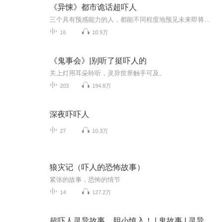
《异悚》都市诡话超吓人
三个具有预感能力的人，都能不同程度地预见未来即将发生的灵异死亡事件。黑暗和死亡在空气中弥漫，都市中的恐怖因子无孔不入。所有被主角所预感到的会被诅咒和恶灵缠身的人们，全都会完全如同预言一样，一一被杀害，而主角自身也会在未来被不知名的恐怖杀...
16
10.9万
《鬼事会》|别听了挺吓人的
关上灯用耳朵聆听，灵异世界触手可及。
203
194.8万
深夜吓吓人
27
10.3万
狼灾记（吓人的恐怖故事）
紧张的故事，恐怖的情节
14
127.2万
超吓人灵异故事，胆小慎入！ | 鬼故事 | 灵异 | 真人