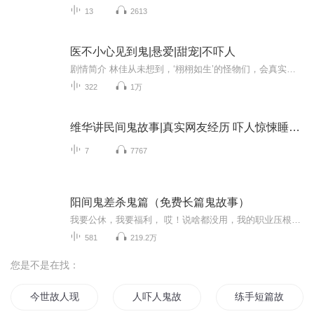
13
2613
医不小心见到鬼|悬爱|甜宠|不吓人
剧情简介 林佳从未想到，‘栩栩如生’的怪物们，会真实出现在她的世界里。搅得她心神不宁，惊得她夜不能寐，甚至威胁到了她的生命。为求平安，她寻求道行高深之人来庇护。谁却没想到，高人未见着，却遇到一个自以为是，目中无人的男人!第一次见面，他将她...
322
1万
维华讲民间鬼故事|真实网友经历 吓人惊悚睡眠必备
7
7767
阳间鬼差杀鬼篇（免费长篇鬼故事）
我要公休，我要福利， 哎！说啥都没用，我的职业压根就不在劳动法里面。我成天无休，我天天抓鬼，我得过无数好人奖，也得过不少女鬼暗送秋波，可最后还是穿梭在城市每一个角落锦衣夜行。人有人途，鬼有鬼道。鬼的世界和人的世界是平行存在的，六维空间，各...
581
219.2万
您是不是在找：
今世故人现代篇
人吓人鬼故事
练手短篇故事