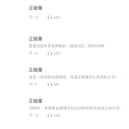
正能量
72
3257
正能量
普通话是体育老师教的！微信/QQ：86533098
13
1057
正能量
这是一本排除负面情绪、传递正能量的心灵成长之书！ 世界级心理学大师 理查德·怀斯曼 顶级巨作 最受500强企业员工欢迎、提振人心的幸福读本。 彼得·巴菲特 毕淑敏 威尔·鲍温感动推荐 作者简介： 理查德·怀斯曼任职于英国赫特福德郡大学，被誉为“英国大众心理学传播第一教授”。其在欺骗、运气、幽默和超自然现象等诸多领域的研究享誉国际。
5
386
正能量
1995年，美国霍金斯博士经过20年的研究发现人的不同意识层次对应不同能量指数。我们要提升自己的能量状态，让自己充满正能量。因为一切生命运动都是能量在振动，一切振动的能量在同一磁场中最终会共振同频，生命终极改变就是能量频率的改变。
13
1526