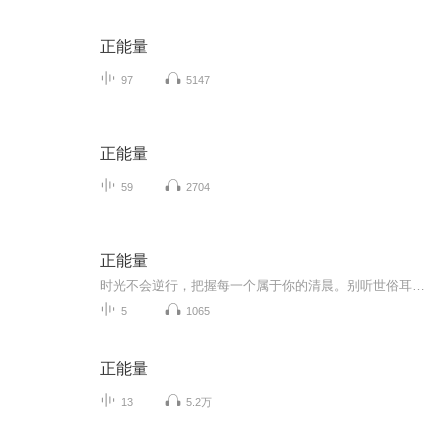
正能量
97
5147
正能量
59
2704
正能量
时光不会逆行，把握每一个属于你的清晨。别听世俗耳语，看自己的风景就好。只要知道自己去哪里，全世界都会为你让步，站在高山之巅，更能领略河流的奔腾。书籍信息：此专辑全部为个人撰写，希望志同道合的听友朋友们多多关注初蕾作品哦
5
1065
正能量
13
5.2万