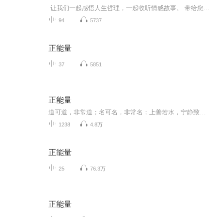
让我们一起感悟人生哲理，一起收听情感故事。 带给您积极，向上，健康，快乐！ 让心灵回归平静，让生活回归本真。
94
5737
正能量
37
5851
正能量
道可道，非常道；名可名，非常名；上善若水，宁静致远；传播真善美，传递正能量。
1238
4.8万
正能量
25
76.3万
正能量