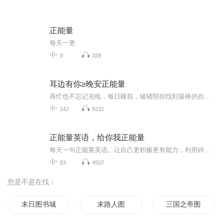
正能量
每天一更
9
328
耳边有你≥晚安正能量
再忙也不忘记充电，每日睡前，猪猪陪你找到最棒的自己。让我们一起成长！晚安好梦猪事顺利！！！
242
8231
正能量英语，给你我正能量
每天一句正能量英语。让自己更积极更有能力，利用碎片时间学英语，每天进步一点点，365天就会很明显！一起加油！一起越变越好！
83
4507
您是不是在找：
末日图书城
末路人图
三国之帝图