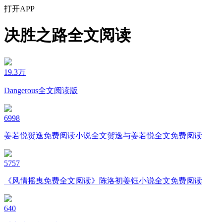
打开APP
决胜之路全文阅读
19.3万
Dangerous全文阅读版
6998
姜若悦贺逸免费阅读小说全文贺逸与姜若悦全文免费阅读
5757
《风情摇曳免费全文阅读》陈洛初姜钰小说全文免费阅读
640