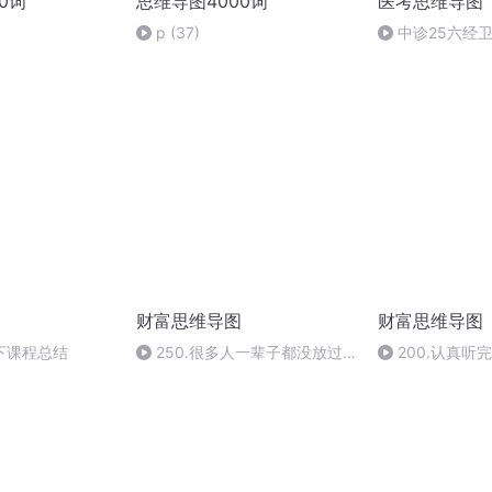
0词
思维导图4000词
医考思维导图
p (37)
中诊25六经
证
财富思维导图
财富思维导图
下课程总结
250.很多人一辈子都没放过
200.认真听
自己
他人感到失望了