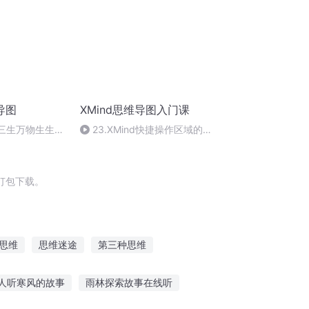
导图
XMind思维导图入门课
】三生万物生生不
23.XMind快捷操作区域的详
解-audio
打包下载。
思维
思维迷途
第三种思维
龙岩白帝
思维寄生
异度思维
人听寒风的故事
雨林探索故事在线听