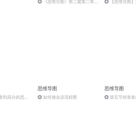
《思维导图》第二篇第二章第
【思维导图】
6节 让大脑迸发灵感 32
忆强弱直接决定
思维导图
思维导图
场拿到高分的思维
如何做会议流程图
第五节依靠发
散性的创造（完