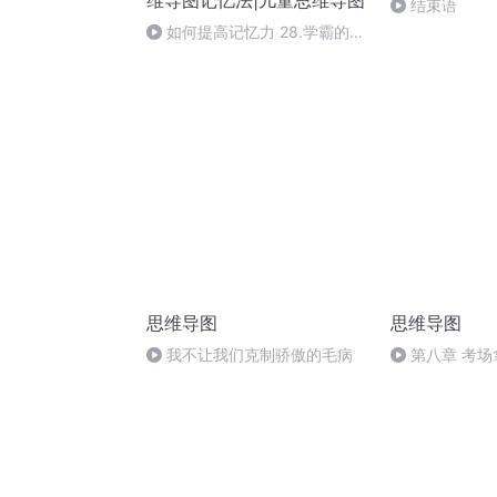
维导图记忆法|儿童思维导图
结束语
如何提高记忆力 28.学霸的学
习方法，学霸是怎么提升记忆力
的03
思维导图
思维导图
我不让我们克制骄傲的毛病
第八章 考
利器