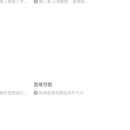
第三章第三节记
第二章 心理制胜：改变始于
成绩好坏
自己第一节以“己变”应万变
思维导图
散性思维进行发
利用思维导图提高学习力
结）