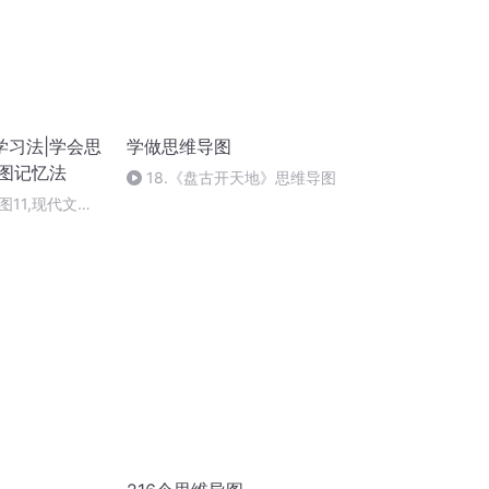
学习法|学会思
学做思维导图
导图记忆法
18.《盘古开天地》思维导图
11,现代文速
》节选下