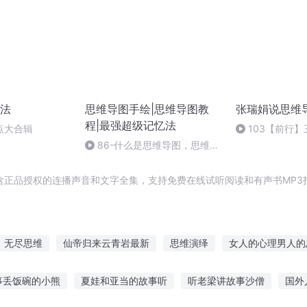
法
思维导图手绘|思维导图教
张瑞娟说思维
程|最强超级记忆法
点大合辑
103【前行
息
86-什么是思维导图，思维导
图怎么画
含正品授权的连播声音和文字全集，支持免费在线试听阅读和有声书MP3
无尽思维
仙帝归来云青岩最新
思维演绎
女人的心理男人的
加密语
思维殿堂
反思维世界
岩王之路
蜡烛图导演
事丢饭碗的小熊
夏娃和亚当的故事听
听老梁讲故事沙僧
国外