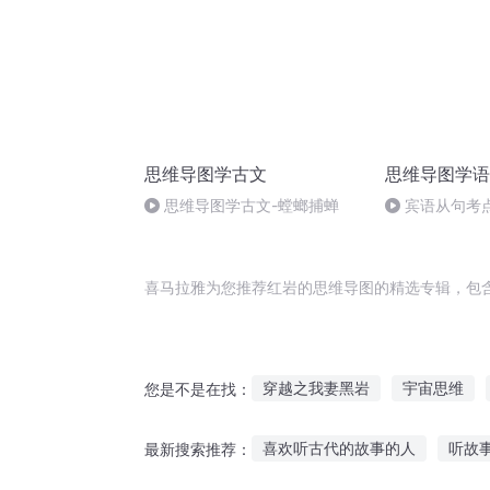
思维导图学古文
思维导图学语
思维导图学古文-螳螂捕蝉
宾语从句考
喜马拉雅为您推荐红岩的思维导图的精选专辑，包
穿越之我妻黑岩
宇宙思维
您是不是在找：
龙岩行路
思维乱码
思维
喜欢听古代的故事的人
听故
最新搜索推荐：
烟熏思维
相互思维法