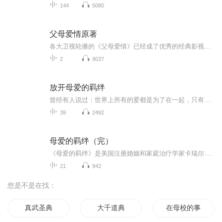
144
5080
父母爱情原著
各大卫视轮播的《父母爱情》已经成了优秀的经典影视剧，这部剧打磨得非常细腻感人，翻来覆去看了一遍又一遍，索性买来原著读，虽然和电视机略有出入，却也别有一种真挚的感情蕴含其中，想把这本书读给老花眼的妈妈听，也谨此纪念刘静老师为我们带来这么好...
2
9037
放开母爱的羁绊
曾经有人说过：世界上所有的爱都是为了在一起，只有一种爱是为了分离，这种爱就是—母爱
39
2492
母爱的羁绊（完）
《母爱的羁绊》是美国注册婚姻和家庭治疗学家卡瑞尔·麦克布莱德撰写的心理学著作，2010年10月由机械工业出版社引进出版，于玲娜担任中文版译者。作者基于28年心理咨询经验，针对中国家庭教育面临的代际创伤与过度干预现象，探讨自恋型母亲对女儿心理发展...
21
942
您是不是在找：
真武圣典
大千道典
在母校的事