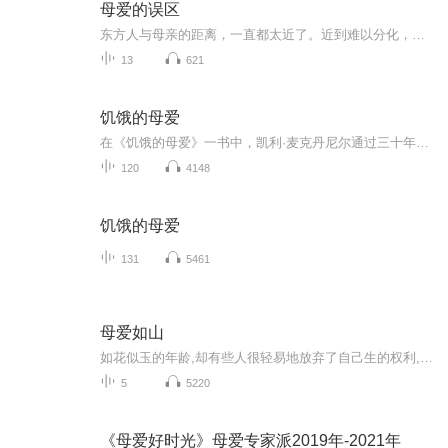
母爱的误区
东方人与母亲的距离，一直都太近了。近到难以分化，只得被迫承载母亲的期待、控制、指责、投射甚至是抛弃。从东方家庭的角度，解析了四类母亲给孩子带来的创伤，并给出了可操作的解决方法。让父母做出改变确实有难度，所幸，你还能治愈自己的人生。
13
621
饥饿的母爱
在《饥饿的母爱》一书中，凯利·麦克丹尼尔通过三十年的研究与实践，探讨了母爱缺失对女性的深远影响。书中揭示了母爱饥渴症的根源，以及如何通过理解母性的抚育、呵护和教导来治愈心灵的创伤。作者分享了自己的亲身经历，表达了在面对失去时，如何逐渐学...
120
4148
饥饿的母爱
131
5461
母爱如山
如花似玉的年龄,却有些人很轻易地放弃了自己生的权利,把无尽的痛苦留给自己的母亲;年少轻狂的心总是那么不经意地说出"死亡",把无边的惶恐留给自己的母亲。他们不懂得"母亲",所以才会践踏自己的生命,伤害那个最亲爱的人……好好活着，就是对母亲最好的爱！
5
5220
《母爱好时光》母爱专家派2019年-2021年