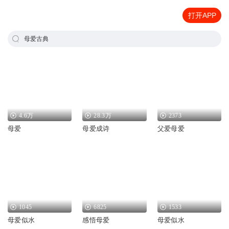
打开APP
母爱古典
4.6万
28.3万
2373
母爱
母爱成诗
父爱母爱
1045
6825
1533
母爱似水
感悟母爱
母爱似水