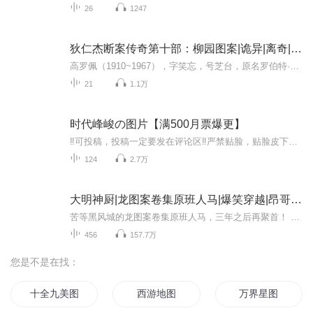
26
1247
狄仁杰断案传奇第十部：柳园图案|诡异|离奇|悬疑
高罗佩（1910~1967），字笑忘，号芝台，原名罗伯特·汉斯·范古里克，百年来著名的中国通，1910年8月9日出生于荷兰扎特芬，荷兰汉学家、东方学家、外交家、翻译家、小说家。作为职业外交官，他勤奋好学，先后掌握了希腊、拉丁、英、德、法、意、西班牙、印...
21
1.1万
时代峰峻の图片【满500月票爆更】
‼️可投稿，投稿一定要发在评论区‼️严禁贴脸，贴脸皮下塌/BE多次贴脸永久拉黑会在评论区里发一些视频中的图片，想要视频里的图片看评论区已经下楼的只有投稿才会发，不投稿不发可单人，可CP（可跨代），可多人，可团体●TFBOYS王俊凯、王源、易烊千玺（...
124
2.7万
大明神厨|龙图案卷集原班人马|爆笑穿越|昂哥领衔
苦等黑风城的龙图案卷集原班人马，三年之后再聚首！ 拯！救！不！开！心！ （别问黑风城，我们也在等，如果你们积极转发评论投月票，也许黑风城就来了呢！） 本剧无双男主！无后宫！无种马！仅供娱乐，不是真历史！请放心吃瓜！ 只要你愿意听，你一定会听...
456
157.7万
您是不是在找：
十全九美图
西游地图
万界星图