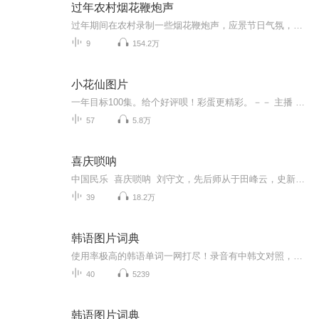
过年农村烟花鞭炮声
过年期间在农村录制一些烟花鞭炮声，应景节日气氛，虽然年已过，可情景历历在目，一切皆因为有这个鞭炮声。节日才会不停出现。考虑到烟花鞭炮声都比较大，录制场地在空旷的田边，基本在200米开外，因此声音不会太让人有压迫感。关注了解，更多声音可搜过《...
9
154.2万
小花仙图片
一年目标100集。给个好评呗！彩蛋更精彩。－－ 主播 贝瑞吖也叫逆光小爱
57
5.8万
喜庆唢呐
中国民乐 喜庆唢呐 刘守文，先后师从于田峰云，史新刚，王振忠，王高林，梁福德等老师。
39
18.2万
韩语图片词典
使用率极高的韩语单词一网打尽！录音有中韩文对照，方便同学们在路上收听磨耳朵！更多韩语学习的内容，欢迎关注订阅“韩语助手FM” ：）
40
5239
韩语图片词典