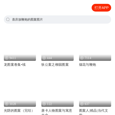
打开APP
喜庆放鞭炮的图案图片
9411
444
7114
龙图案卷集•续
狄公案之柳园图案
烟花与鞭炮
1028
122
637
光阴的图案（完结）
唐卡人物图案与寓意
图案人|精品|当代文