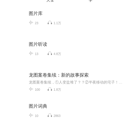
大全
学
图片库
23
1.1万
图片听读
13
4.8万
龙图案卷集续：新的故事探索
龙图案卷集续，①人变盐堆了？？②半夜移动的宅子！⑤黑虎找了个白虎当媳妇！会生出来熊猫虎吗？⑦圣僧们有难了 ⑫魔狱龙胆？猫儿让你看看什么心想事成！
100
1.8万
图片词典
10
2863