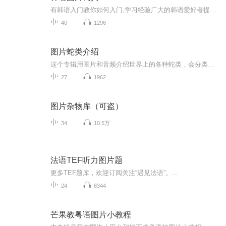
有韩语入门教你如何入门,学习经验广大的韩语爱好者提供自己学习的心得体会;韩语词汇包含各类词汇满足你各个方面的需求;韩语阅读:韩国古今各种书籍、童话、谚语等的阅读;韩语...
40
1296
图片蛇类介绍
这个专辑用图片和音频介绍世界上的各种蛇类，会分类别介绍，如有错误欢迎指正。
27
1962
图片杂物库（可盗）
34
10.5万
法语TEF听力图片题
更多TEF题库，欢迎订阅关注“遇见法语”。...
24
8344
芒果教粤语图片小教程