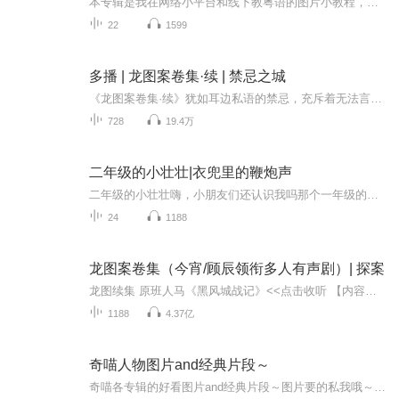
本专辑是我在网络小平台和线下教粤语的图片小教程，做成图片是方便传播保存下来哦！这些教程涉及生活各方面，而且是基础加地道口语都有，非常实用，建议保存！
22
1599
多播 | 龙图案卷集·续 | 禁忌之城
《龙图案卷集·续》犹如耳边私语的禁忌，充斥着无法言说的城市奇谋。在这部作品中，现实与离奇交织，令人背脊发凉的悬疑情节层层叠叠。深夜的街头，阴影中隐藏着不为人知的秘密；人物的命运在离奇事件中交织，每一页都是一个无法预测的陷阱。扑朔迷离的线...
728
19.4万
二年级的小壮壮|衣兜里的鞭炮声
二年级的小壮壮嗨，小朋友们还认识我吗那个一年级的小壮壮现在已经念二年级了我呀还是那么顽皮可爱乐于助人有时还会犯点小错误我的故事还是那么多那么有趣故事里依然有你还有他在一个个精彩的故事里你我他一起快乐地幸福地长大
24
1188
龙图案卷集（今宵/顾辰领衔多人有声剧）| 探案
龙图续集 原班人马《黑风城战记》<<点击收听 【内容简介】《龙图案卷集》是由耳雅根据古典名著《三侠五义》（又叫七五）改编所写的网络小说，主要讲述的是鼠（白玉堂）猫（展昭）及其七五众人、破解龙图阁内典藏古代悬案卷、以及各地州城府县送来的未破悬...
1188
4.37亿
奇喵人物图片and经典片段～
奇喵各专辑的好看图片and经典片段～图片要的私我哦～我发泥～（要关注+专辑好评噢）