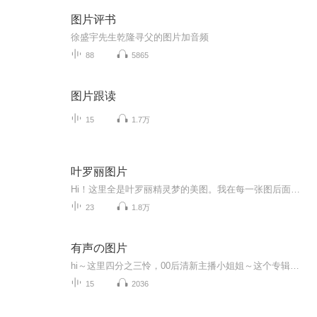
图片评书
徐盛宇先生乾隆寻父的图片加音频
88
5865
图片跟读
15
1.7万
叶罗丽图片
Hi！这里全是叶罗丽精灵梦的美图。我在每一张图后面都给大家留了点时间让大家把喜欢的图保存下来。如果你觉得这个图不太清晰，你可以私信找我要原图哦！
23
1.8万
有声の图片
hi～这里四分之三怜，00后清新主播小姐姐～这个专辑是由四分之三怜与微笑小熊工作室合作出版，由于都是千怜的工作室，所以质量保障十分，如果您恶意差评，说明您眼睛要么是x了，要么就是您道德有问题～好啦，也当作是千怜500粉丝的福利专辑叭别对我说我喜欢你你廉价的喜欢抵不上夏天的一根雪糕
15
2036