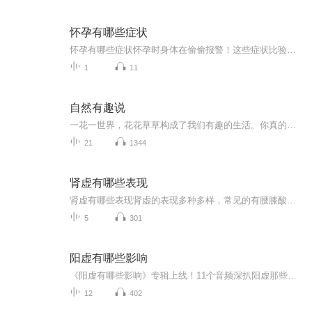
怀孕有哪些症状
怀孕有哪些症状怀孕时身体在偷偷报警！这些症状比验孕棒还灵 各位准妈妈们注意了，当你的身体突然开始“作妖”，比如对着早餐吐得比宿醉还惨，或者闻到隔壁老王家的红烧肉都能干呕三分钟——别慌，这可能是你肚子里那位小祖宗在刷存在感！今天咱们就用...
1
11
自然有趣说
一花一世界，花花草草构成了我们有趣的生活。你真的了解它们吗？做一个拈花惹草的人吧！拈花而笑，草在结它的种子，风在摇它的叶子我们站着，不说话，就十分美好
21
1344
肾虚有哪些表现
肾虚有哪些表现肾虚的表现多种多样，常见的有腰膝酸软、头晕耳鸣、失眠多梦、记忆力减退、脱发、早衰、性功能减退等。根据肾虚的不同类型，如肾阳虚、肾阴虚、肾精不足等，临床表现也会有所不同。肾阳虚主要表现为腰膝酸冷、畏寒肢冷、小便清长或夜尿频多...
5
301
阳虚有哪些影响
《阳虚有哪些影响》专辑上线！11个音频深扒阳虚那些事儿，10个免费音频带你系统认识阳虚影响，付费音频《阳虚有哪些影响》10篇精讲彻底搞懂！健康管理师出品，电子书写作高手操刀，内容硬核，不玩虚的。想搞清楚阳虚？这专辑安排得明明白白！
12
402