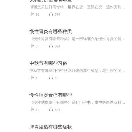
感谢您关注订阅专辑，世界在变，直销在变，运作安利的方式也在变，数字化的优势：1、没有开支，不用东跑西跑2、人脉无限，不用找熟人3、解决地域限制，开发全国市场4、伙伴不易流失，市场稳健经营，团队倍增快！5、互联网工具推广，效率更高，住家创业，网...
98
674
慢性胃炎有哪些种类
《慢性胃炎有哪些种类》是一部详细介绍慢性胃炎的音频专辑。它详细阐述了慢性胃炎的多种类型，包括浅表性胃炎、萎缩性胃炎、特殊类型胃炎等，并解释了每种类型的特点和成因。通过这个专辑，听众可以全面了解慢性胃炎的分类，从而更好地理解自己的病情，并...
3
324
中秋节有哪些习俗
中秋节有哪些习俗中秋吃月饼的养生智慧：老祖宗的团圆密码全藏在这张饼里 （开篇先抛个灵魂拷问）您有没有想过，为什么中秋节非得跟月饼死磕？就像现代人追剧必须配奶茶，古人赏月手里不攥块月饼就跟缺了充电宝似的浑身不自在。今天咱们就扒一扒这块油...
1
10
慢性咽炎食疗有哪些
《慢性咽炎食疗有哪些》系列电子书，由中医西医双料高手倾力打造！专业健康管理师教你咽炎食疗，告别喉咙不适，开启清新生活。轻松阅读，科学食疗，一步到位！���⚕️�⚕️，中医西医，一网打尽！快来抢购，开启你的健康之旅！�健康生活 中医食疗 西...
12
481
脾胃湿热有哪些症状