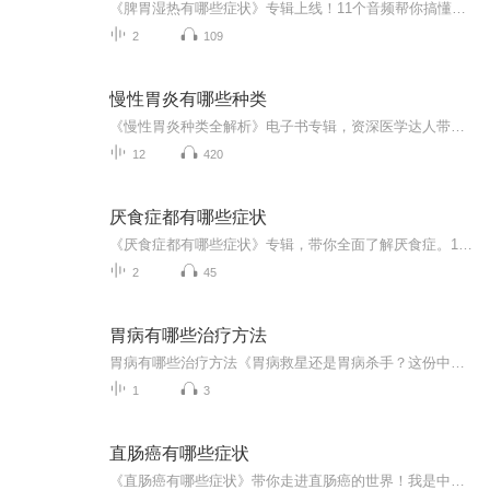
《脾胃湿热有哪些症状》专辑上线！11个音频帮你搞懂脾胃湿热，10个免费音频带你系统认识症状，1个付费音频深度剖析。从口苦口臭到腹胀腹泻，症状全收录，干货满满不废话。中医爱好者、养生控必备，让你秒懂脾胃湿热，健康生活不踩坑！快来收听，知识就是力...
2
109
慢性胃炎有哪些种类
《慢性胃炎种类全解析》电子书专辑，资深医学达人带你领略胃炎世界！涵盖胃炎8大种类，深入浅出，西医中医双管齐下。告别胃炎困扰，从了解开始！手把手教你识别、预防，轻松应对，告别胃炎烦恼，做健康生活达人！快来get这份实用指南，告别胃炎，笑对人生...
12
420
厌食症都有哪些症状
《厌食症都有哪些症状》专辑，带你全面了解厌食症。11个音频，10个免费，1个付费，深入剖析厌食症症状。免费音频围绕厌食症症状系统性讲解，付费音频《厌食症都有哪些症状》深入分析，10篇系统文章组合，助你轻松掌握。别再让厌食症悄悄作祟，快来学习吧！
2
45
胃病有哪些治疗方法
胃病有哪些治疗方法《胃病救星还是胃病杀手？这份中医攻略让你少走十年弯路》各位被胃病折磨的"脆脆鲨"们注意了！今天咱们不聊西药那些化学公式，来说说老祖宗留下的"草本黑科技"。作为一名把《黄帝内经》当睡前读物的健康管理师（注意不是医生啊），我发...
1
3
直肠癌有哪些症状
《直肠癌有哪些症状》带你走进直肠癌的世界！我是中西医通吃的健康管理师，用我丰富的经验为你解答。从早期信号到晚期症状，一网打尽，让你早发现、早治疗！别让“癌”字成为你的噩梦，快来和我一起揭开直肠癌的面纱吧！