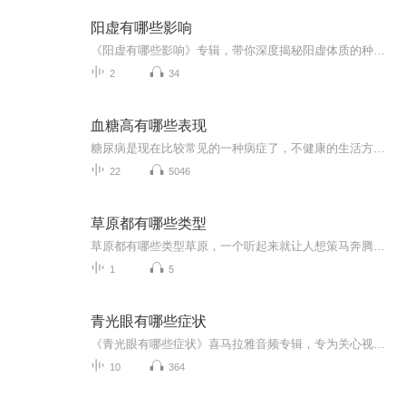
阳虚有哪些影响
《阳虚有哪些影响》专辑，带你深度揭秘阳虚体质的种种表现！10个免费音频，系统讲解阳虚带来的10大影响，让你秒懂身体信号。付费音频《阳虚有哪些影响》，更是为你深度剖析，10篇系统文章，组合成一篇超干货！别再让阳虚拖垮你的身体，快来听课，一起健康...
2
34
血糖高有哪些表现
糖尿病是现在比较常见的一种病症了，不健康的生活方式和环境使越来越多的人有患病的风险。所以任何人都有可能患糖尿病；糖尿病有哪些症状?除与高血糖有关的三多一少外还有视力变差、咽干舌燥、怎么吃都会瘦、刚吃完就觉得饿、夜尿增多等这些都是糖尿病的症状；
22
5046
草原都有哪些类型
草原都有哪些类型草原，一个听起来就让人想策马奔腾的地方。但您知道吗？这绿油油的天地其实跟人的体质一样，也得分个寒热温凉。今天咱们就唠唠草原那些不为人知的"体质分类"，保管比您刷短视频还上瘾。 一、湿地草原：水灵灵的"痰湿体质" 湿地草...
1
5
青光眼有哪些症状
《青光眼有哪些症状》喜马拉雅音频专辑，专为关心视力健康的你而来！11个音频，10个免费，1个付费，带你全面了解青光眼。从基础症状到深入分析，系统学习，轻松防盲。免费音频涵盖10大症状，付费内容深入剖析，10篇文章组合，助你守护光明！护眼知识库健康...
10
364