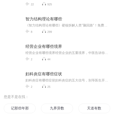
22
925
智力结构理论有哪些
《智力结构理论有哪些》硬核拆解人类"脑回路"！免费解锁10讲系统干货：从多元智能到三元理论，手撕学霸底裤（不是），用科学框架拆解智商税真相。免费套餐管饱：流体晶体智力、认知工具箱、情绪智商暴击……全程无鸡汤，只有脑科学配方。付费彩蛋是知识付...
8
299
经营企业有哪些境界
经营企业有哪些境界经营企业的五重境界，中医告诉你什么叫“急火攻心” 凌晨三点的写字楼里，老王盯着第四季度财报，牙龈肿得嚼不动降压药。上个月他还是行业新贵，这个月同行价格战打得他库存积压如山。隔壁张总靠偷工减料利润翻倍，自家质检严苛反倒...
2
44
妇科炎症有哪些症状
妇科炎症有哪些症状妇科炎症的五大信号，别等医生开口你才后悔没早发现 姐妹们，咱们今天聊点私密的。你肯定遇到过内裤上总是不清爽的时候，别急着甩锅给洗衣液，可能你的身体正在拉警报。妇科炎症这个问题，十个女性九个躲不过，剩下那个可能还没到年...
2
25
您是不是在找：
记那些年那些事
九界异数
天道有数