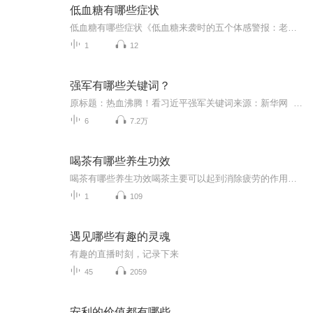
低血糖有哪些症状
低血糖有哪些症状《低血糖来袭时的五个体感警报：老祖宗的"虚症"预警比血糖仪还灵？》 （开场暴击） 当代打工人三大幻觉：手机振动、有人暗恋、低血糖时觉得自己能单手开天灵盖。醒醒吧！当你盯着电脑突然看见重影时，那不是阴阳眼开了，而是身体在...
1
12
强军有哪些关键词？
原标题：热血沸腾！看习近平强军关键词来源：新华网 主播：海清强国必须强军。在我国由大向强发展的关键阶段，必须要用强军梦捍卫中国梦。党的十八大以来，在习近平主席的直接指挥下，人民军队实现了政治生态重塑、组织形态重塑、力量体系重塑、作...
6
7.2万
喝茶有哪些养生功效
喝茶有哪些养生功效喝茶主要可以起到消除疲劳的作用，可以增强思维能力，同时对于心脑血管也可以起到保护作用，并能中和血液中酸性物质。而儿童经常饮茶则可以预防龋齿，女性多喝茶可美容养颜，另外，茶饮还可以防癌和防辐射。
1
109
遇见哪些有趣的灵魂
有趣的直播时刻，记录下来
45
2059
安利的价值都有哪些