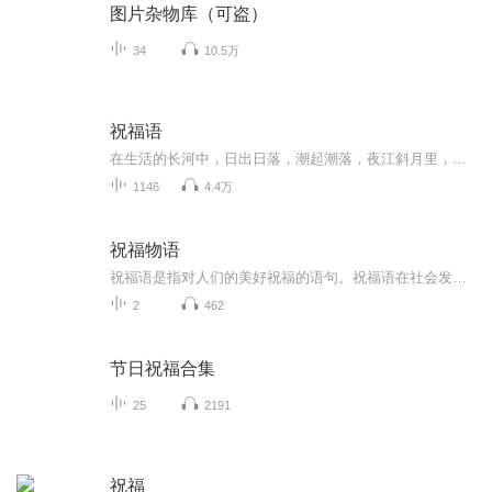
图片杂物库（可盗）
34
10.5万
祝福语
在生活的长河中，日出日落，潮起潮落，夜江斜月里，两三星火是瓜州，缘份让我们相遇相聚，心灵呼唤，爱的寄盼，天天开心，快乐每一天，祝福天天在心间，爱的暖流，伴我们度过每个春夏秋冬！祝福我和我的朋友们，年年岁岁，节目主题:祝福语主播介绍:雍仲昭...
1146
4.4万
祝福物语
祝福语是指对人们的美好祝福的语句。祝福语在社会发展中已经不是仅限于在节日和宴会上出现，常见的情侣互发手机信息祝福，天气冷暖变化问候祝福，朋友日常间的鼓励祝福，每天的清晨问候祝福等等。
2
462
节日祝福合集
25
2191
祝福