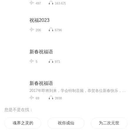
497
163.6万
祝福2023
206
6796
新春祝福语
5
971
新春祝福语
2017年即将到来，学会特制音频，恭贺各位新春快乐，吉祥如意！
69
3938
您是不是在找：
魂界之灵的祝福
祝你成仙
为二次元世界献上