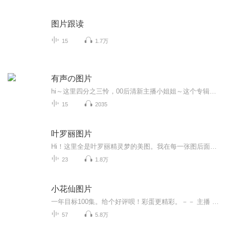
图片跟读
15
1.7万
有声の图片
hi～这里四分之三怜，00后清新主播小姐姐～这个专辑是由四分之三怜与微笑小熊工作室合作出版，由于都是千怜的工作室，所以质量保障十分，如果您恶意差评，说明您眼睛要么是x了，要么就是您道德有问题～好啦，也当作是千怜500粉丝的福利专辑叭别对我说我喜欢你你廉价的喜欢抵不上夏天的一根雪糕
15
2035
叶罗丽图片
Hi！这里全是叶罗丽精灵梦的美图。我在每一张图后面都给大家留了点时间让大家把喜欢的图保存下来。如果你觉得这个图不太清晰，你可以私信找我要原图哦！
23
1.8万
小花仙图片
一年目标100集。给个好评呗！彩蛋更精彩。－－ 主播 贝瑞吖也叫逆光小爱
57
5.8万