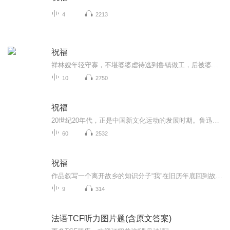
4
2213
祝福
祥林嫂年轻守寡，不堪婆婆虐待逃到鲁镇做工，后被婆婆强行抓回卖给贺老六。她努力抗争却无奈顺从，与贺老六生活后有了儿子阿毛。然而，贺老六病故，阿毛被狼吃掉，祥林嫂再次陷入绝境，又回到鲁镇。但此时的她已被视为不祥之人，最终在别人的祝福声中孤独...
10
2750
祝福
20世纪20年代，正是中国新文化运动的发展时期。鲁迅以极大的热情欢呼辛亥革命的爆发，可是不久他看到辛亥革命以后，帝制政权虽被推翻，但取而代之的却是地主阶级的军阀官僚的统治，封建社会的基础并没有彻底摧毁，中国的广大人民，尤其是农民，他们过着饥寒交迫的生活，宗法观念、封建礼教仍然是压在人民头上的精神枷锁。在这种社会背景下，在个人对社会的责任感驱使下，1924年2月7日鲁迅先生创作了这篇小说。 1.《祝福》的主题在于揭露“四权”（政权、族权、 神权、夫权）对中国妇女的迫害。...
60
2532
祝福
作品叙写一个离开故乡的知识分子“我”在旧历年底回到故乡后寄寓在本家四叔(鲁四老爷)家里准备过“祝福”时，见证了四叔家先前的女仆祥林嫂瘁死的悲剧。该小说通过描述祥林嫂悲剧的一生，表现了作者对受压迫妇女的同情及对封建思想封建礼教的无情揭露。也...
9
314
法语TCF听力图片题(含原文答案)