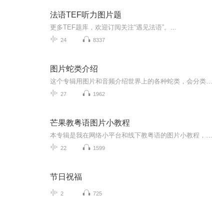
法语TEF听力图片题
更多TEF题库，欢迎订阅关注“遇见法语”。...
24
8337
图片蛇类介绍
这个专辑用图片和音频介绍世界上的各种蛇类，会分类别介绍，如有错误欢迎指正。
27
1962
芒果教粤语图片小教程
本专辑是我在网络小平台和线下教粤语的图片小教程，做成图片是方便传播保存下来哦！这些教程涉及生活各方面，而且是基础加地道口语都有，非常实用，建议保存！
22
1599
节日祝福
2
725