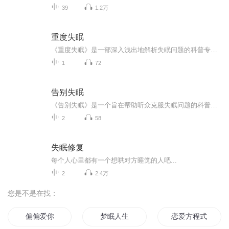
39
1.2万
重度失眠
《重度失眠》是一部深入浅出地解析失眠问题的科普专辑。专辑从失眠的生理机制、心理因素、生活方式影响等多个角度进行阐述，旨在帮助听众全面了解失眠的成因与应对方法。专辑内容涵盖了从医学知识到实用技巧的方方面面，旨在为听众提供科学、实用的解决方...
1
72
告别失眠
《告别失眠》是一个旨在帮助听众克服失眠问题的科普专辑。专辑从多个角度分析失眠的成因，并提供了一系列实用的方法和技巧，以帮助听众重新找回良好的睡眠质量。内容涵盖了认知行为疗法、放松训练、自然疗法等多个方面，旨在综合改善听众的睡眠环境、心理...
2
58
失眠修复
每个人心里都有一个想哄对方睡觉的人吧...
2
2.4万
您是不是在找：
偏偏爱你
梦眠人生
恋爱方程式偏偏喜