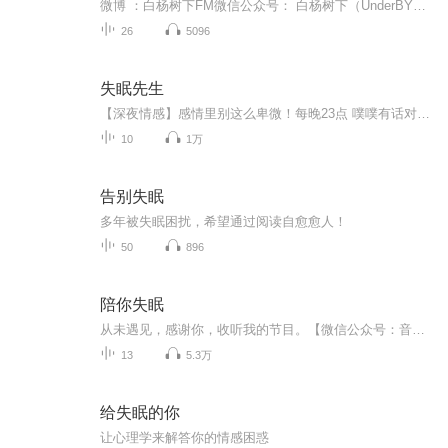
微博 ：白杨树下FM微信公众号： 白杨树下（UnderBYS）添加微信公众号，查看节目文稿及音乐，每晚一条晚安语音，陪你入睡。 添加微博，了解节目的最新动态。...
26
5096
失眠先生
【深夜情感】感情里别这么卑微！每晚23点 噗噗有话对你讲！阿噗每晚都在这里守护着你，并且特别想告诉你“世界上那么多的孤独，我想你才应该是真正的孤独吧！”把夜晚交给王阿噗，把希望带到明天！点关注不迷路https://www.ximalaya.com/zhubo/89524315/
10
1万
告别失眠
多年被失眠困扰，希望通过阅读自愈愈人！
50
896
陪你失眠
从未遇见，感谢你，收听我的节目。【微信公众号：音味】
13
5.3万
给失眠的你
让心理学来解答你的情感困惑