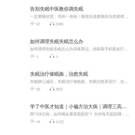
告别失眠中医教你调失眠
一定要睡好觉，否则一身病！睡觉应该要顺应自然规律。热爱中医，专注亚健康管理，欢迎交流：
67
3389
如何调理失眠失眠怎么办
如何调理失眠失眠怎么办深夜两点，你刷着手机眼皮打架，心里默念"再看五分钟就睡"。结果天亮了，你顶着黑眼圈打开朋友圈，发现养生达人早就晒出了晨跑打卡。这场景是不是很熟悉？当代人的睡眠困境，活像一场大型"真香"现场——都知道早睡好，可就是做不到...
1
3
失眠治疗催眠曲，治愈失眠
失眠静心减压，失眠治疗催眠曲。失眠治愈系音疗，自然、安全、有效，你会忍不住舒展四肢，放松身心，静心减压。这是最好的睡前放松催眠曲，伴你秒睡安眠一夜！每天聆听舒眠曲催眠，会让你拥有高品质睡眠，深度睡眠。失眠催眠音乐系列，一首音乐，伴你入眠
59
98万
学了中医才知道｜小偏方治大病｜调理三高｜失眠便秘｜颈肩腰腿痛
两勺绿豆粉，如何喝走重度脂肪肝？ 为何每天踮踮脚，就能强肾固本不生病？ 当西医让你终身服药，中医却让你去菜市场买把葱！ 临床20年名医李军红，独家公开压箱底的常见病防治指南。【内容简介】 本书中，作者根据自己近20年的临床经验，针对各年龄人...
44
2.4万