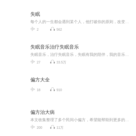
失眠
每个人的一生都会遇到某个人，他打破你的原则，改变你的习惯，成为你的例外。...
2
562
失眠音乐治疗失眠音乐
失眠音乐，治疗失眠音乐，失眠有我的陪伴，我的音乐为你治疗失眠，祝你好梦....
27
33.5万
偏方大全
18
910
偏方治大病
本文收集整理了多个民间小偏方，希望能帮助到更多的有缘人解除病苦。
200
11万