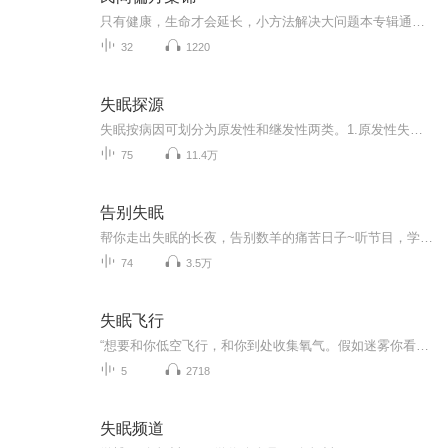
只有健康，生命才会延长，小方法解决大问题本专辑通过各方收集整理了多个民间偏方，土方法，经验方。希望你若需要，正好帮到。愿天下无疾苦！
32
1220
失眠探源
失眠按病因可划分为原发性和继发性两类。1.原发性失眠通常缺少明确病因，或在排除可能引起失眠的病因后仍遗留失眠症状，主要包括心理生理性失眠、特发性失眠和主观性失眠3种类型。原发性失眠的诊断缺乏特异性指标，主要是一种排除性诊断。当可能引起失眠的病因被排除或治愈以后，仍遗留失眠症状时即可考虑为原发性失眠。心理生理性失眠在临床上发现其病因都可以溯源为某一个或长期事件对患者大脑边缘系统功能稳定性的影响，边缘系统功能的稳定性失衡最终导致了大脑睡眠功能的紊乱，失眠发生。2.继发性失眠包括由...
75
11.4万
告别失眠
帮你走出失眠的长夜，告别数羊的痛苦日子~听节目，学养生，领好礼，老师是国医大师弟子；+老师，就送：《日常养生160道中医食疗方》；老师擅长用中医食疗+营养学调理亚健康；联系方式，在本专辑创作团队那里有；粉丝还可私信或找老师免费咨询。
74
3.5万
失眠飞行
“想要和你低空飞行，和你到处收集氧气。假如迷雾你看不清，不如坠入我的心里。”每个人，都是一个故事，所有的时光值得被珍藏。在这里你可以侧耳倾听每一个孤独的存在，在失眠的时间里，去遇见，那个最真实的你。
5
2718
失眠频道