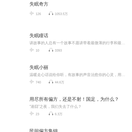
失眠奇方
126
1053.5万
失眠瞳话
讲故事的人总有一个故事不愿讲带着最微薄的行李和最丰盛的自己在世间流浪被小行星撞的伤痕累累，却象征着浪漫多年以后回想起，那也只不过是我青春里的两三页故事。后来重闻往事如耳旁过风不慌不乱放风筝的时候风筝和人都不自由，我被高山围绕山水自为我祈...
10
3393
失眠小丽
温暖走心话说给你听，有故事的声音治愈你的心灵，用心哄你一夜安睡主播简介：赵亚丽：从事高中教学19年，同时也是热爱健身的撸铁女汉子，活力四射的动感单车教练。
740
44.6万
用尽所有偏方，还是不射！国足，为什么？
“港囧”之夜，我们失去了什么？
23
6.3万
民间偏方集锦