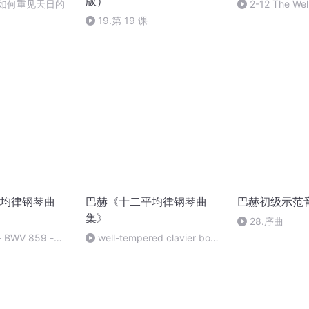
版）
是如何重见天日的
2-12 The We
Clavier, Book
19.第 19 课
均律钢琴曲
巴赫《十二平均律钢琴曲
巴赫初级示范
集》
28.序曲
BWV 859 -
well-tempered clavier book
arp Minor-
2 : fugue no.4 in c sharp minor
bwv873