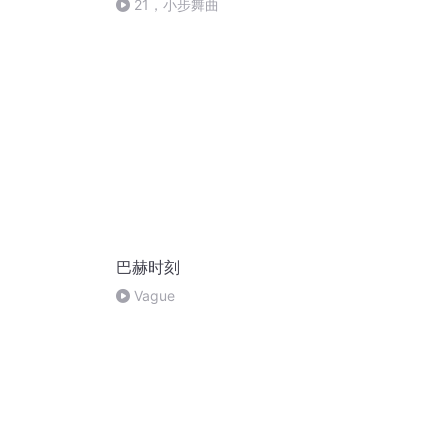
21，小步舞曲
巴赫时刻
Vague