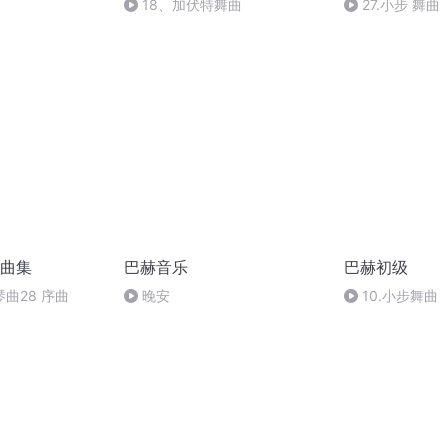
18、加伏特舞曲
27.小步 舞曲
曲集
巴赫音乐
巴赫初级
曲28 序曲
晚安
10.小步舞曲