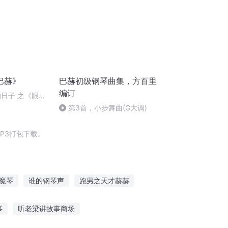
巴赫》
巴赫初级钢琴曲集，方百里
编订
的日子 之《眼科
第3首，小步舞曲(G大调)
P3打包下载。
魔琴
谁的钢琴声
跑男之天才赫赫
在东京弹钢琴
钢琴神座
三角钢琴
事
听老梁讲故事商场