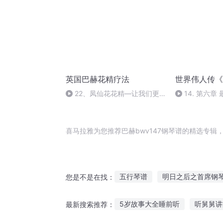
英国巴赫花精疗法
世界伟人传《
22、凤仙花花精—让我们更
14. 第六章
加有耐心
《眼科手术》(完
喜马拉雅为您推荐巴赫bwv147钢琴谱的精选专
五行琴谱
明日之后之首席钢
您是不是在找：
刺客钢琴师
赫于天下
异
5岁故事大全睡前听
听舅舅讲
最新搜索推荐：
钢琴键的秘密
竹马钢琴师