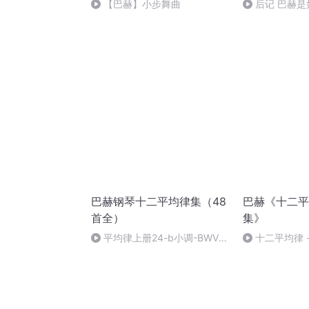
【巴赫】小步舞曲
后记 巴赫
巴赫钢琴十二平均律集（48
巴赫《十二平
首全）
集》
平均律上册24-b小调-BWV-
十二平均律 - 
869
No. 14 in F-Sh
Fugue