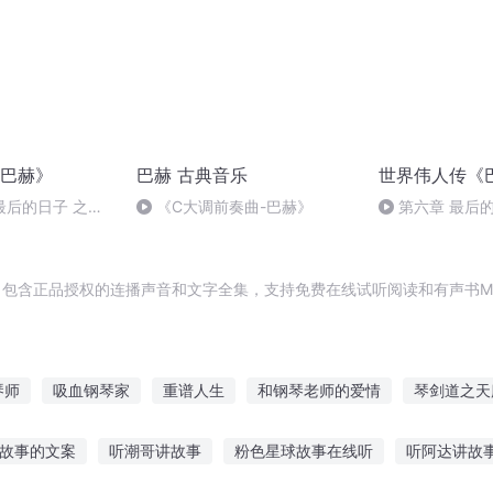
巴赫》
巴赫 古典音乐
世界伟人传《
 最后的日子 之
《C大调前奏曲-巴赫》
第六章 最后
)
手术》(完)
辑，包含正品授权的连播声音和文字全集，支持免费在线试听阅读和有声书M
琴师
吸血钢琴家
重谱人生
和钢琴老师的爱情
琴剑道之天
世风云谱
武谱天下
钢琴帝座
月谱星凡
赫赫72变
我
故事的文案
听潮哥讲故事
粉色星球故事在线听
听阿达讲故