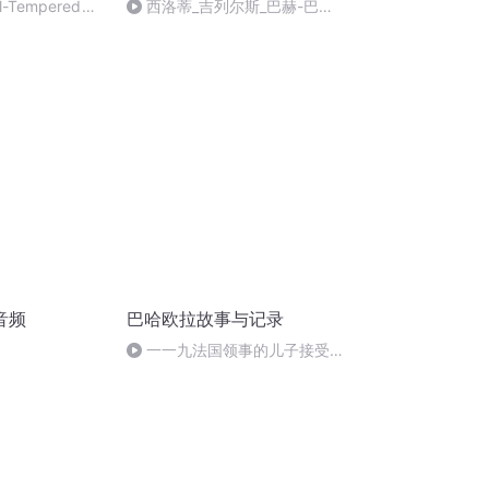
ll-Tempered
西洛蒂_吉列尔斯_巴赫-巴赫_
西洛蒂：B小调前奏曲
音频
巴哈欧拉故事与记录
一一九法国领事的儿子接受信
仰