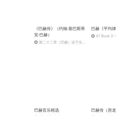
《巴赫传》（约翰·塞巴斯蒂
巴赫《平均律
安·巴赫）
47 Book 2- 
minor - Fugue 
第二十二章（巴赫）迫于生活
的压力
巴赫音乐精选
巴赫传（房龙